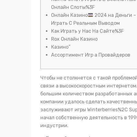
Онлайн Слоты%3F
Онлайн Казино
2024 на Деньги –
Играть С Реальным Выводом
Как Играть у Нас На Сайте%3F
Rox Онлайн Казино
Казино”
Ассортимент Игр а Провайдеров
Чтобы не столкнется с такой проблемо
связи а высокоскоростным интернетом
большим количеством разработанных ав
компании удалось сделать качественны
заслуживают игры Winterberries%2C Sup
начал собственную деятельность в 1990
индустрии.