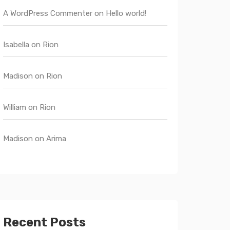
A WordPress Commenter
on
Hello world!
Isabella
on
Rion
Madison
on
Rion
William
on
Rion
Madison
on
Arima
Recent Posts