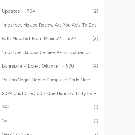
Updates" – 704
(2)
"mostbet Mexico Review Are You Able To Bet
With Mostbet From Mexico?" – 694
(3)
"mostbet Залози Онлайн Регистрация От
България И Бонус Оферти" – 570
(4)
"Vulkan Vegas Bonus Computer Code März
2024 Just One 500 + One Hundred Fifty Fs –
742
(1)
1w
(1)
1Win AZ Casino
(3)