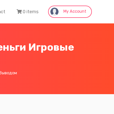
act
0 items
My Account
еньги Игровые
 Выводом