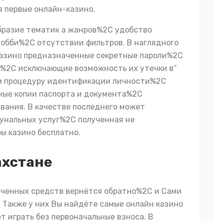
я первые онлайн-казино.
бразие тематик а жанров%2C удобство
лобби%2C отсутствии фильтров. В наглядного
казино предназначенные секретные пароли%2C
%2C исключающие возможность их утечки в”
ти процедуру идентификации личности%2C
ные копии паспорта и документа%2C
ания. В качестве последнего может
мунальных услуг%2C полученная не
ры казино бесплатно
.
ахстане
аченных средств вернётся обратно%2C и Сами
. Также у них Вы найдёте самые онлайн казино
 играть без первоначальные взноса. В