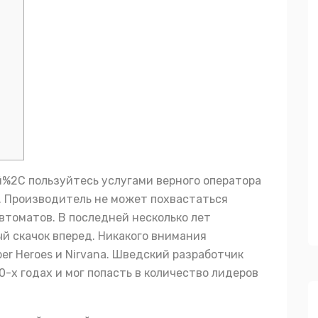
й%2C пользуйтесь услугами верного оператора
. Производитель не может похвастаться
томатов. В последней несколько лет
й скачок вперед. Никакого внимания
er Heroes и Nirvana. Шведский разработчик
-х годах и мог попасть в количество лидеров