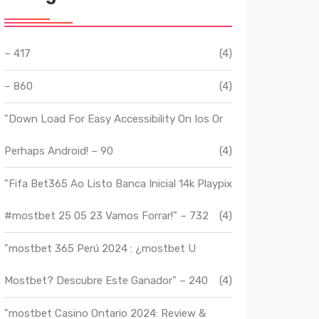
– 417
(4)
– 860
(4)
"Down Load For Easy Accessibility On Ios Or
Perhaps Android! – 90
(4)
"Fifa Bet365 Ao Listo Banca Inicial 14k Playpix
#mostbet 25 05 23 Vamos Forrar!" – 732
(4)
"mostbet 365 Perú 2024 ️: ¿mostbet U
Mostbet? Descubre Este Ganador" – 240
(4)
"mostbet Casino Ontario 2024: Review &