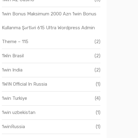
1win Bonus Maksimum 2000 Azn 1win Bonus
Kullanma Şərtləri 615 Ultra Wordpress Admin
Theme – 115
(2)
1Win Brasil
(2)
1win India
(2)
1WIN Official In Russia
(1)
1win Turkiye
(4)
1win uzbekistan
(1)
1winRussia
(1)