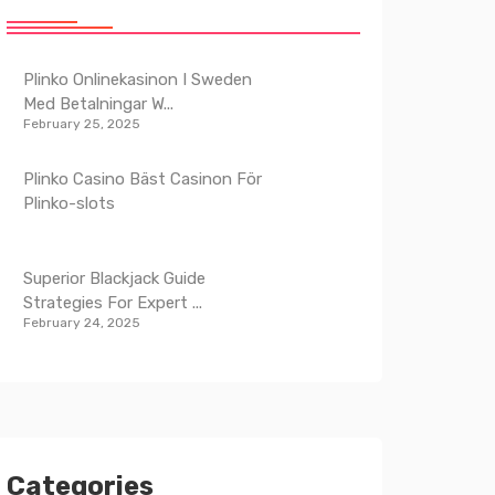
Plinko Onlinekasinon I Sweden
Med Betalningar W...
February 25, 2025
Plinko Casino Bäst Casinon För
Plinko-slots
Superior Blackjack Guide
Strategies For Expert ...
February 24, 2025
Categories