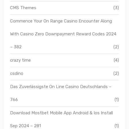
CMS Themes
(3)
Commence Your On Range Casino Encounter Along
With Casino Zero Downpayment Reward Codes 2024
– 382
(2)
crazy time
(4)
csdino
(2)
Das Zuverlässigste On Line Casino Deutschlands –
766
(1)
Download Mostbet Mobile App Android & Ios Install
Sep 2024 – 281
(1)