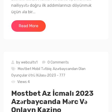
nailiyyətə doğru ilk addımlarınızı döyünmək
üçün əla bir...
Read More
by
webcults1
0 Comments
Mostbet Mobil Tətbiq: Azərbaycandan Olan
Oyunçular ötrü Xülasə 2023 - 777
Views 4
Mostbet Az İcmalı 2023 ️
Azərbaycanda Mərc Və
Onlayn Kazino