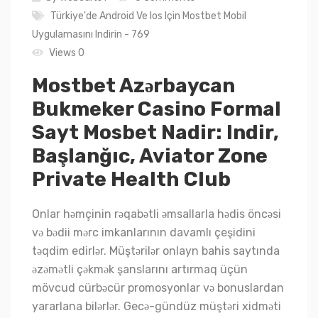
Türkiye'de Android Ve Ios Için Mostbet Mobil
Uygulamasını Indirin - 769
Views 0
Mostbet Azərbaycan
Bukmeker Casino Formal
Sayt Мosbet Nadir: Indir,
Başlanğıc, Aviator Zone
Private Health Club
Onlar həmçinin rəqabətli əmsallarla hədis öncəsi
və bədii mərc imkanlarının davamlı çeşidini
təqdim edirlər. Müştərilər onlayn bahis saytında
əzəmətli çəkmək şanslarını artırmaq üçün
mövcud cürbəcür promosyonlar və bonuslardan
yararlana bilərlər. Gecə-gündüz müştəri xidməti