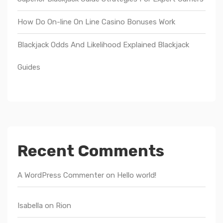
How Do On-line On Line Casino Bonuses Work
Blackjack Odds And Likelihood Explained Blackjack
Guides
Recent Comments
A WordPress Commenter
on
Hello world!
Isabella
on
Rion