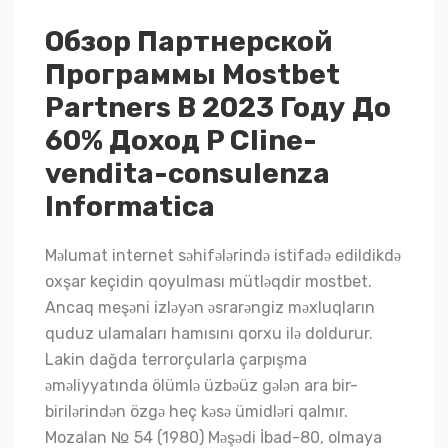
Обзор Партнерской
Программы Mostbet
Partners В 2023 Году До
60% Доход P Cline-
vendita-consulenza
Informatica
Məlumat internet səhifələrində istifadə edildikdə
oxşar keçidin qoyulması mütləqdir mostbet.
Ancaq meşəni izləyən əsrarəngiz məxluqların
quduz ulamaları hamısını qorxu ilə doldurur.
Lakin dağda terrorçularla çarpışma
əməliyyatında ölümlə üzbəüz gələn ara bir-
birilərindən özgə heç kəsə ümidləri qalmır.
Mozalan № 54 (1980) Məşədi İbad-80, olmaya