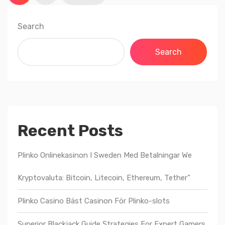
navigation
Search
Search
Recent Posts
Plinko Onlinekasinon I Sweden Med Betalningar We
Kryptovaluta: Bitcoin, Litecoin, Ethereum, Tether”
Plinko Casino Bäst Casinon För Plinko-slots
Superior Blackjack Guide Strategies For Expert Gamers