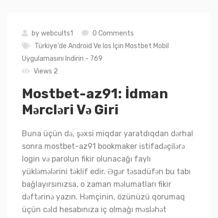
by
webcults1
0 Comments
Türkiye'de Android Ve Ios Için Mostbet Mobil
Uygulamasını Indirin - 769
Views 2
Mostbet-az91: İdman
Mərcləri Və Giri
Buna üçün də, şəxsi miqdar yaratdıqdan dərhal
sonra mostbet-az91 bookmaker istifadəçilərə
login və parolun fikir olunacağı faylı
yükləmələrini təklif edir. Əgər təsadüfən bu tabı
bağlayırsınızsa, o zaman məlumatları fikir
dəftərinə yazın. Həmçinin, özünüzü qorumaq
üçün cəld hesabınıza iç olmağı məsləhət