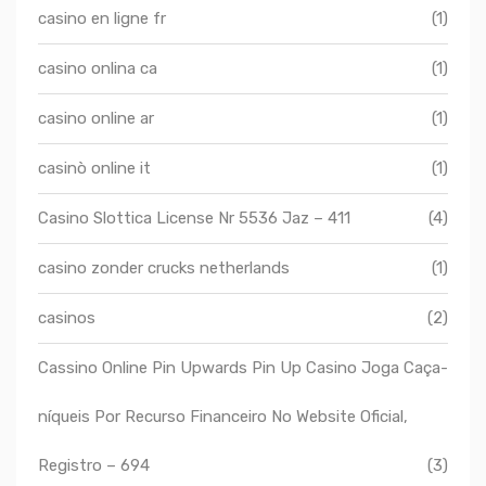
casino en ligne fr
(1)
casino onlina ca
(1)
casino online ar
(1)
casinò online it
(1)
Casino Slottica License Nr 5536 Jaz – 411
(4)
casino zonder crucks netherlands
(1)
casinos
(2)
Cassino Online Pin Upwards Pin Up Casino Joga Caça-
níqueis Por Recurso Financeiro No Website Oficial,
Registro – 694
(3)