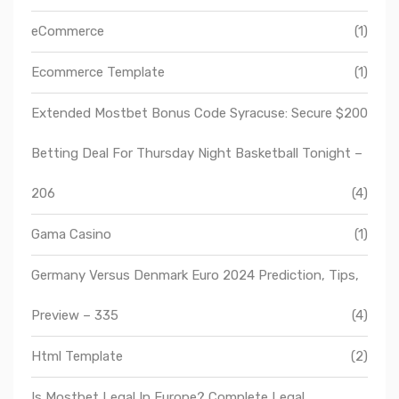
eCommerce
(1)
Ecommerce Template
(1)
Extended Mostbet Bonus Code Syracuse: Secure $200
Betting Deal For Thursday Night Basketball Tonight –
206
(4)
Gama Casino
(1)
Germany Versus Denmark Euro 2024 Prediction, Tips,
Preview – 335
(4)
Html Template
(2)
Is Mostbet Legal In Europe? Complete Legal