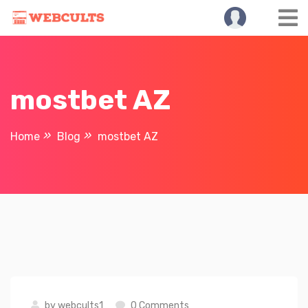
Skip
to
content
mostbet AZ
Home
Blog
mostbet AZ
by
webcults1
0 Comments