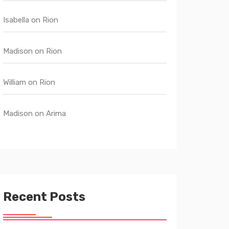
Isabella
on
Rion
Madison
on
Rion
William
on
Rion
Madison
on
Arima
Recent Posts