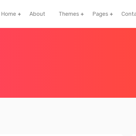
Home
About
Themes
Pages
Cont