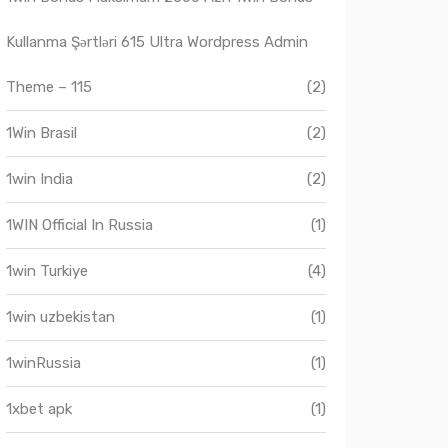
Kullanma Şərtləri 615 Ultra Wordpress Admin
Theme – 115
(2)
1Win Brasil
(2)
1win India
(2)
1WIN Official In Russia
(1)
1win Turkiye
(4)
1win uzbekistan
(1)
1winRussia
(1)
1xbet apk
(1)