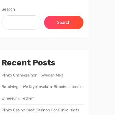
Search
Search
Recent Posts
Plinko Onlinekasinon I Sweden Med
Betalningar We Kryptovaluta: Bitcoin, Litecoin,
Ethereum, Tether”
Plinko Casino Bäst Casinon För Plinko-slots