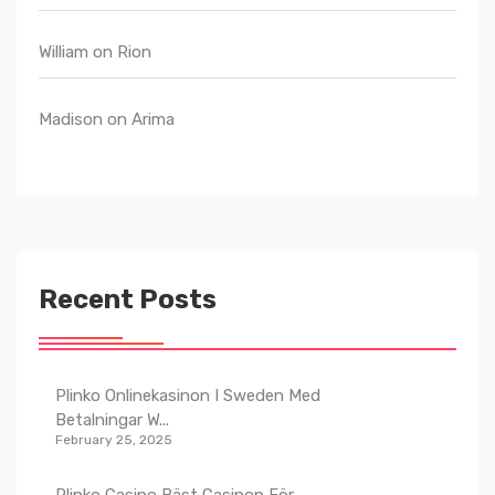
William
on
Rion
Madison
on
Arima
Recent Posts
Plinko Onlinekasinon I Sweden Med
Betalningar W...
February 25, 2025