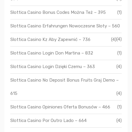
Slottica Casino Bonus Codes Można Też – 395
(1)
Slottica Casino Erfahrungen Nowoczesne Sloty – 560
(4)
Slottica Casino Kz Aby Zapewnić – 736
(4)
Slottica Casino Login Don Martina – 832
(1)
Slottica Casino Login Dzięki Czemu – 363
(4)
Slottica Casino No Deposit Bonus Fruits Graj Demo –
615
(4)
Slottica Casino Opiniones Oferta Bonusów – 466
(1)
Slottica Casino Por Outro Lado – 664
(4)