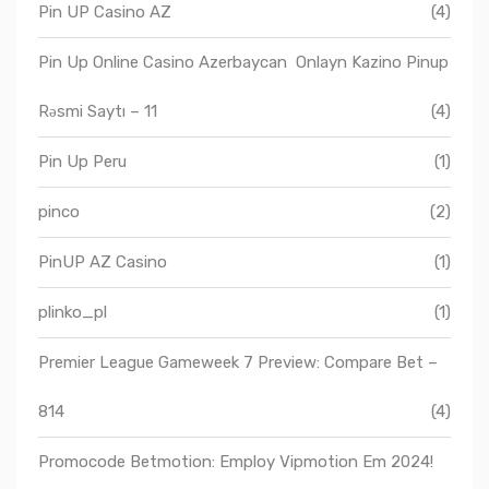
Pin UP Casino AZ
(4)
Pin Up Online Casino Azerbaycan ️ Onlayn Kazino Pinup
Rəsmi Saytı – 11
(4)
Pin Up Peru
(1)
pinco
(2)
PinUP AZ Casino
(1)
plinko_pl
(1)
Premier League Gameweek 7 Preview: Compare Bet –
814
(4)
Promocode Betmotion: Employ Vipmotion Em 2024!