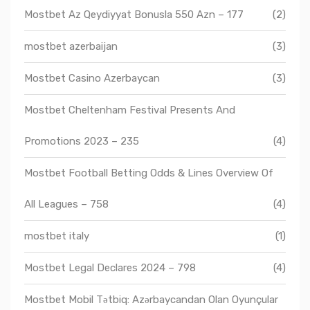
Mostbet Az Qeydiyyat Bonusla 550 Azn – 177
(2)
mostbet azerbaijan
(3)
Mostbet Casino Azerbaycan
(3)
Mostbet Cheltenham Festival Presents And
Promotions 2023 – 235
(4)
Mostbet Football Betting Odds & Lines Overview Of
All Leagues – 758
(4)
mostbet italy
(1)
Mostbet Legal Declares 2024 – 798
(4)
Mostbet Mobil Tətbiq: Azərbaycandan Olan Oyunçular