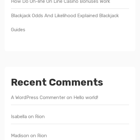
How Do On-line On Line Casino Bonuses Work
Blackjack Odds And Likelihood Explained Blackjack
Guides
Recent Comments
A WordPress Commenter
on
Hello world!
Isabella
on
Rion
Madison
on
Rion