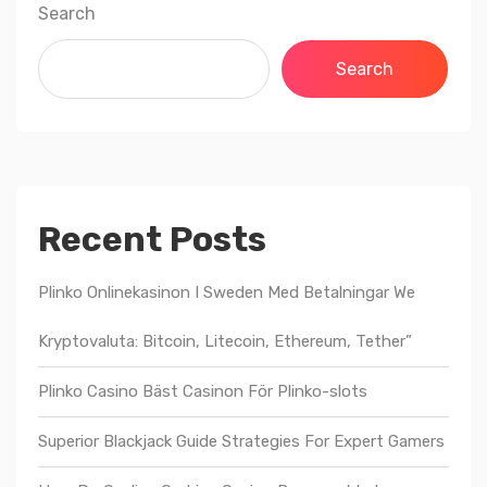
Search
Search
Recent Posts
Plinko Onlinekasinon I Sweden Med Betalningar We
Kryptovaluta: Bitcoin, Litecoin, Ethereum, Tether”
Plinko Casino Bäst Casinon För Plinko-slots
Superior Blackjack Guide Strategies For Expert Gamers