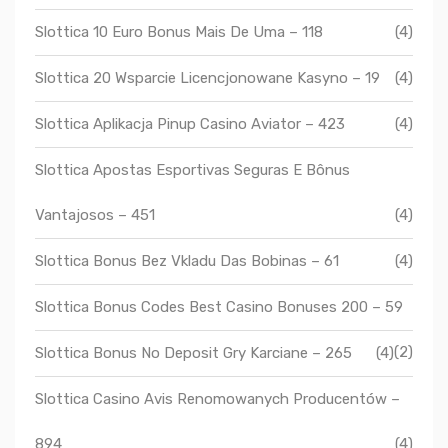
Slottica 10 Euro Bonus Mais De Uma – 118
(4)
Slottica 20 Wsparcie Licencjonowane Kasyno – 19
(4)
Slottica Aplikacja Pinup Casino Aviator – 423
(4)
Slottica Apostas Esportivas Seguras E Bônus
Vantajosos – 451
(4)
Slottica Bonus Bez Vkladu Das Bobinas – 61
(4)
Slottica Bonus Codes Best Casino Bonuses 200 – 59
(2)
Slottica Bonus No Deposit Gry Karciane – 265
(4)
Slottica Casino Avis Renomowanych Producentów –
894
(4)