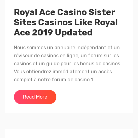
Royal Ace Casino Sister
Sites Casinos Like Royal
Ace 2019 Updated
Nous sommes un annuaire indépendant et un
réviseur de casinos en ligne, un forum sur les
casinos et un guide pour les bonus de casinos.
Vous obtiendrez immédiatement un accès
complet à notre forum de casino 1
Read More