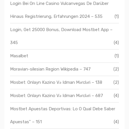
Login Bei On Line Casino Vulcanvegas De Darüber
Hinaus Registrierung, Erfahrungen 2024 – 535
(1)
Login, Get 25000 Bonus, Download Mostbet App –
345
(4)
Masalbet
(1)
Moravian-silesian Region Wikipedia – 747
(2)
Mosbet: Onlayn Kazino Və Idman Mərcləri – 138
(2)
Mosbet: Onlayn Kazino Və Idman Mərcləri – 687
(4)
Mostbet Apuestas Deportivas: Lo O Qual Debe Saber
Apuestas" – 151
(4)