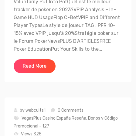
Voluntarily Put Into PotQuel est le meilleur
tracker de poker en 2023?VPIP Analysis – In-
Game HUD UsageFlop C-BetVPIP and Different
Player TypesLe style de joueur TAG : PFR 10-
15% avec VPIP jusqu'à 20%Stratégie poker sur
le Forum PokerNewsPLUS D'ARTICLESFREE
Poker EducationPut Your Skills to the...
Read More
by
webcults1
0 Comments
VegasPlus Casino España Reseña, Bonos y Código
Promocional - 127
Views 325