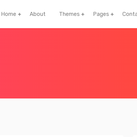
Home
About
Themes
Pages
Cont