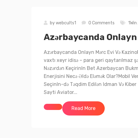
by
webcults1
0 Comments
1Win
Azərbaycanda Onlayn 
Azərbaycanda Onlayn Mərc Evi Və KazinoM
vaxtı xeyr idisə – para geri qaytarılmaz 
Nəzərdən KeçirinIn Bet Azerbaycan Bukm
Enerjisini Necə Əldə Eləmək Olar?Mobil V
SeçinIn-də Təqdim Edilən Idman Və Kiber
Sayti Aviator...
Read More