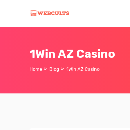
Skip
to
content
1Win AZ Casino
Home
Blog
1Win AZ Casino