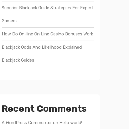
Superior Blackjack Guide Strategies For Expert
Gamers
How Do On-line On Line Casino Bonuses Work
Blackjack Odds And Likelihood Explained
Blackjack Guides
Recent Comments
A WordPress Commenter
on
Hello world!