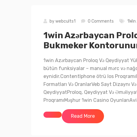
by
webcults1
0 Comments
1Win
1win Azərbaycan Prolo
Bukmeker Kontorunun
1win Azərbaycan Proloq Və Qeydiyyat Yü
bütün funksiyalar – manual mərc və nağ
eynidir.ContentIphone ötrü Ios Proqram
Formatları Və OranlarVeb Sayt Dizaynı Və 
QeydiyyatProloq, Qeydiyyat Və Əməliyyatl
ProqramıMəşhur 1win Casino OyunlarıAvia
Read More