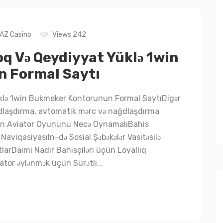
 AZ Casino
Views 242
q Və Qeydiyyat Yüklə 1win
 Formal Saytı
klə 1win Bukmeker Kontorunun Formal SaytıDigər
dlaşdırma, avtomatik mərc və nağdlaşdırma
ıIn Aviator Oyununu Necə OynamalıBahis
NaviqasiyasıIn-də Sosial Şəbəkələr Vasitəsilə
arDaimi Nadir Bahisçiləri üçün Loyallıq
tor əylənmək üçün Sürətli...