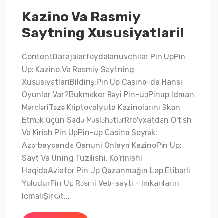
Kazino Va Rasmiy
Saytning Xususiyatlari!
ContentDarajalarfoydalanuvchilar Pin UpPin
Up: Kazino Va Rasmiy Saytning
XususiyatlariBildiriş:Pin Up Casino-da Hansı
Oyunlar Var?Bukmeker Rəyi Pin-upPinup Idman
MərcləriTəzə Kriptovalyuta Kazinolarını Skan
Etmək üçün Sadə MəsləhətlərRro'yxatdan O'tish
Va Kirish Pin UpPin-up Casino Seyrək:
Azərbaycanda Qanuni Onlayn KazinoPin Up:
Sayt Va Uning Tuzilishi, Ko'rinishi
HaqidaAviator Pin Up Qazanmağın Lap Etibarlı
YoludurPin Up Rəsmi Veb-saytı - Imkanların
IcmalıŞirkət...