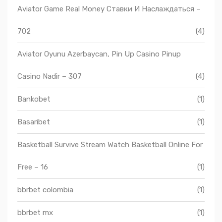
Aviator Game Real Money Ставки И Наслаждаться –
702
(4)
Aviator Oyunu Azerbaycan, Pin Up Casino Pinup
Casino Nadir – 307
(4)
Bankobet
(1)
Basaribet
(1)
Basketball Survive Stream Watch Basketball Online For
Free – 16
(1)
bbrbet colombia
(1)
bbrbet mx
(1)