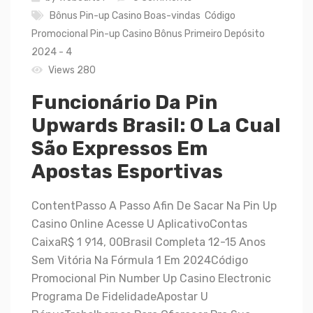
Bônus Pin-up Casino Boas-vindas ️ Código
Promocional Pin-up Casino Bônus Primeiro Depósito
2024 - 4
Views 280
Funcionário Da Pin
Upwards Brasil: O La Cual
São Expressos Em
Apostas Esportivas
ContentPasso A Passo Afin De Sacar Na Pin Up
Casino Online Acesse U AplicativoContas
CaixaR$ 1 914, 00Brasil Completa 12-15 Anos
Sem Vitória Na Fórmula 1 Em 2024Código
Promocional Pin Number Up Casino Electronic
Programa De FidelidadeApostar U