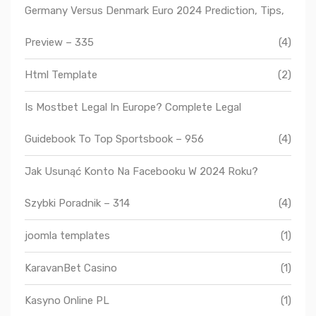
Germany Versus Denmark Euro 2024 Prediction, Tips,
Preview – 335
(4)
Html Template
(2)
Is Mostbet Legal In Europe? Complete Legal
Guidebook To Top Sportsbook – 956
(4)
Jak Usunąć Konto Na Facebooku W 2024 Roku?
Szybki Poradnik – 314
(4)
joomla templates
(1)
KaravanBet Casino
(1)
Kasyno Online PL
(1)