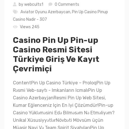
by
webcults1
0 Comments
Aviator Oyunu Azerbaycan, Pin Up Casino Pinup
Casino Nadir - 307
Views 245
Casino Pin Up Pin-up
Casino Resmi Sitesi
Türkiye Giriş Ve Kayıt
Çevrimiçi
ContentPin Up Casino Türkiye – ProloqPin Up
Rəsmi Veb-saytı - Imkanların IcmalıPin Up
Casino AzerbayjanResmi Pin Up Web Sitesi,
Kumar Eğlenceniz Için En Iyi Çözümdür!Pin-up
Casino Yükləməsini Edə Bilməsəm Nə Etməliyəm?
Unikal XüsusiyyətlərNövbəti Mövsüm üçün
Müasir Navi Və Team Spirit SiyahılarıPin Up