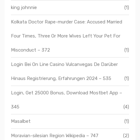
king johnnie
(1)
Kolkata Doctor Rape-murder Case: Accused Married
Four Times, Three Or More Wives Left Your Pet For
Misconduct – 372
(1)
Login Bei On Line Casino Vulcanvegas De Darüber
Hinaus Registrierung, Erfahrungen 2024 – 535
(1)
Login, Get 25000 Bonus, Download Mostbet App –
345
(4)
Masalbet
(1)
Moravian-silesian Region Wikipedia – 747
(2)