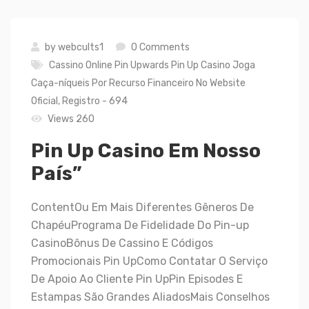
by
webcults1
0 Comments
Cassino Online Pin Upwards Pin Up Casino Joga
Caça-níqueis Por Recurso Financeiro No Website
Oficial, Registro - 694
Views 260
Pin Up Casino Em Nosso
País”
ContentOu Em Mais Diferentes Gêneros De
ChapéuPrograma De Fidelidade Do Pin-up
CasinoBônus De Cassino E Códigos
Promocionais Pin UpComo Contatar O Serviço
De Apoio Ao Cliente Pin UpPin Episodes E
Estampas São Grandes AliadosMais Conselhos