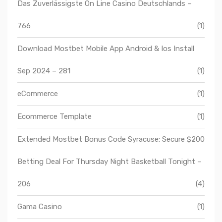
Das Zuverlässigste On Line Casino Deutschlands –
766
(1)
Download Mostbet Mobile App Android & Ios Install
Sep 2024 – 281
(1)
eCommerce
(1)
Ecommerce Template
(1)
Extended Mostbet Bonus Code Syracuse: Secure $200
Betting Deal For Thursday Night Basketball Tonight –
206
(4)
Gama Casino
(1)