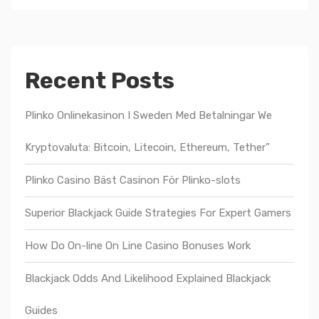
Recent Posts
Plinko Onlinekasinon I Sweden Med Betalningar We
Kryptovaluta: Bitcoin, Litecoin, Ethereum, Tether”
Plinko Casino Bäst Casinon För Plinko-slots
Superior Blackjack Guide Strategies For Expert Gamers
How Do On-line On Line Casino Bonuses Work
Blackjack Odds And Likelihood Explained Blackjack
Guides