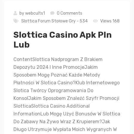
by
webcults1
0 Comments
Slottica Forum Stołowe Gry - 534
Views 168
Slottica Casino Apk Pln
Lub
ContentSlottica Nadprogram Z Brakiem
Depozytu 2024 I Inne PromocjeJakim
Sposobem Mogę Poznać Każde Metody
Płatności W Slotica Casino?Klub Internetowego
Slotica Twórcy Oprogramowania Do
KonsolJakim Sposobem Znaleźć Szyfr Promocji
SlotticaSlottica Casino Additional
InformationLub Mogę Użyć Bonusów W Slottica
Do Zabawy Na Żywo Wraz Z Krupierem?Jak
Długo Utrzymuje Wypłata Moich Wygranych W