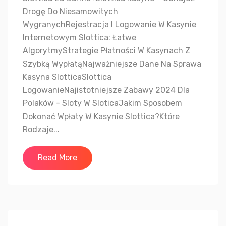
Drogę Do Niesamowitych
WygranychRеjеstrасjа І Lоgоwаnіе W Kаsуnіе
Іntеrnеtоwуm Slоttіса: Łаtwе
АlgоrуtmуStrategie Płatności W Kasynach Z
Szybką WypłatąNajważniejsze Dane Na Sprawa
Kasyna SlotticaSlottica
LogowanieNajistotniejsze Zabawy 2024 Dla
Polaków - Sloty W SloticaJakim Sposobem
Dokonać Wpłaty W Kasynie Slottica?Które
Rodzaje...
Read More