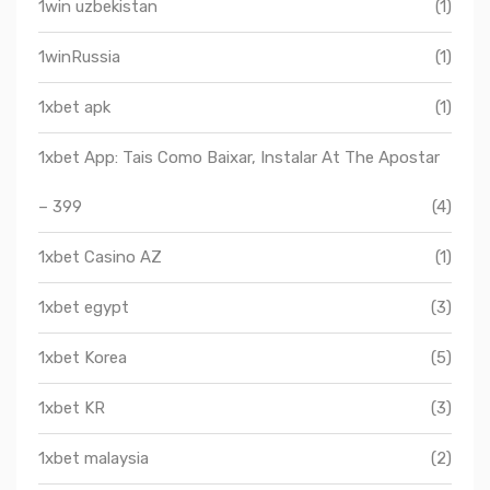
1win uzbekistan
(1)
1winRussia
(1)
1xbet apk
(1)
1xbet App: Tais Como Baixar, Instalar At The Apostar
– 399
(4)
1xbet Casino AZ
(1)
1xbet egypt
(3)
1xbet Korea
(5)
1xbet KR
(3)
1xbet malaysia
(2)