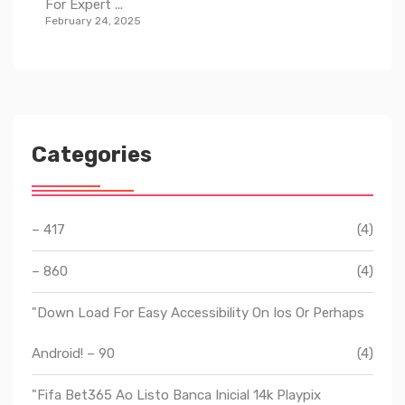
For Expert ...
February 24, 2025
Categories
– 417
(4)
– 860
(4)
"Down Load For Easy Accessibility On Ios Or Perhaps
Android! – 90
(4)
"Fifa Bet365 Ao Listo Banca Inicial 14k Playpix