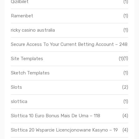
Qizilbilet
(1)
Ramenbet
(1)
ricky casino australia
(1)
Secure Access To Your Current Betting Account – 248
(1)
Site Templates
(1)
Sketch Templates
(1)
Slots
(2)
slottica
(1)
Slottica 10 Euro Bonus Mais De Uma – 118
(4)
Slottica 20 Wsparcie Licencjonowane Kasyno – 19
(4)