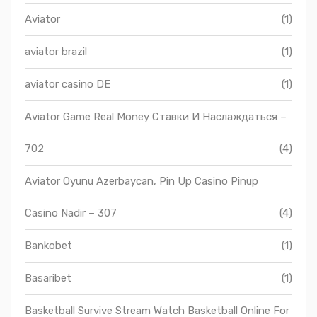
Aviator
(1)
aviator brazil
(1)
aviator casino DE
(1)
Aviator Game Real Money Ставки И Наслаждаться –
702
(4)
Aviator Oyunu Azerbaycan, Pin Up Casino Pinup
Casino Nadir – 307
(4)
Bankobet
(1)
Basaribet
(1)
Basketball Survive Stream Watch Basketball Online For