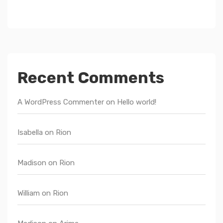
Recent Comments
A WordPress Commenter
on
Hello world!
Isabella
on
Rion
Madison
on
Rion
William
on
Rion