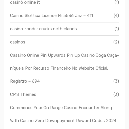
casinò online it
(1)
Casino Slottica License Nr 5536 Jaz – 411
(4)
casino zonder crucks netherlands
(1)
casinos
(2)
Cassino Online Pin Upwards Pin Up Casino Joga Caça-
níqueis Por Recurso Financeiro No Website Oficial,
Registro – 694
(3)
CMS Themes
(3)
Commence Your On Range Casino Encounter Along
With Casino Zero Downpayment Reward Codes 2024