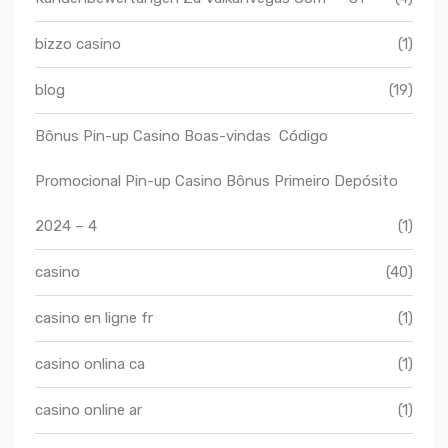
bizzo casino
(1)
blog
(19)
Bônus Pin-up Casino Boas-vindas ️ Código
Promocional Pin-up Casino Bônus Primeiro Depósito
2024 – 4
(1)
casino
(40)
casino en ligne fr
(1)
casino onlina ca
(1)
casino online ar
(1)