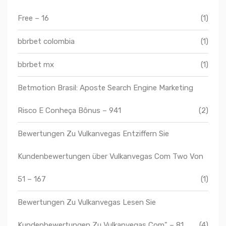
Free – 16
(1)
bbrbet colombia
(1)
bbrbet mx
(1)
Betmotion Brasil: Aposte Search Engine Marketing
Risco E Conheça Bônus – 941
(2)
Bewertungen Zu Vulkanvegas Entziffern Sie
Kundenbewertungen über Vulkanvegas Com Two Von
51 – 167
(1)
Bewertungen Zu Vulkanvegas Lesen Sie
Kundenbewertungen Zu Vulkanvegas Com" – 81
(4)