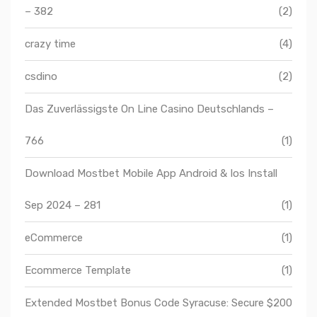
– 382
(2)
crazy time
(4)
csdino
(2)
Das Zuverlässigste On Line Casino Deutschlands –
766
(1)
Download Mostbet Mobile App Android & Ios Install
Sep 2024 – 281
(1)
eCommerce
(1)
Ecommerce Template
(1)
Extended Mostbet Bonus Code Syracuse: Secure $200