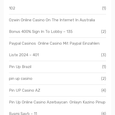
102
(1)
Ozwin Online Casino On The Internet In Australia
Bonus 400% Sign In To Lobby – 135
(2)
Paypal Casinos ️ Online Casino Mit Paypal Einzahlen:
Liste 2024 – 401
(3)
Pin Up Brazil
(1)
pin up casino
(2)
Pin UP Casino AZ
(4)
Pin Up Online Casino Azerbaycan ️ Onlayn Kazino Pinup
Rəsmi Saytı – 11
(4)