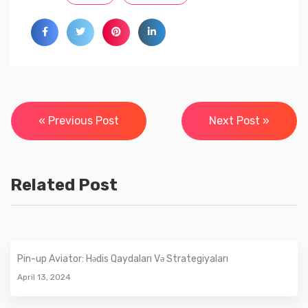
Post
« Previous Post
Next Post »
navigation
Related Post
Pin-up Aviator: Hədis Qaydaları Və Strategiyaları
April 13, 2024