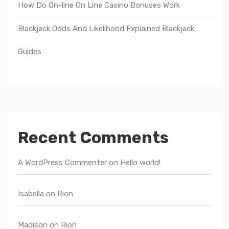
How Do On-line On Line Casino Bonuses Work
Blackjack Odds And Likelihood Explained Blackjack
Guides
Recent Comments
A WordPress Commenter
on
Hello world!
Isabella
on
Rion
Madison
on
Rion