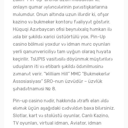
onlayn qumar əyləncələrinin pərəstişkarlarına
məlumdur. Onun altında uzun illərdir ki, ofşor
kazino və bukmeker kontoru fəaliyyət göstərir.
Hüquqi Azərbaycan ofisi beynəlxalq həmkarı ilə
əsla bir şəkildə xarici üstüörtülü yox. Pin-Up
casino bölməsi yoxdur və idman mərc oyunları
yerli qanunvericiliyə tam uyğun olaraq həyata
keçirilir. TsUPIS vasitəsilə döyünmək müştərilərə
uduşların iti və etibarlı şəkildə ödənilməsinə
zəmanət verir. “William Hill” MMC “Bukmekerlər
Assosiasiyası” SRO-nun üzvüdür – üzvlük
şəhadətnaməsi № 8.
Pin-up casino nədir, hakkında ətraflı elan əldə
eləmək üçün aşağıdaki cədvəldən baxa bilərsiniz.
Slotlar, kart və stolüstü oyunlar, Canlı Kazino,
TV oyunları, virtual idman, Aviator, idman