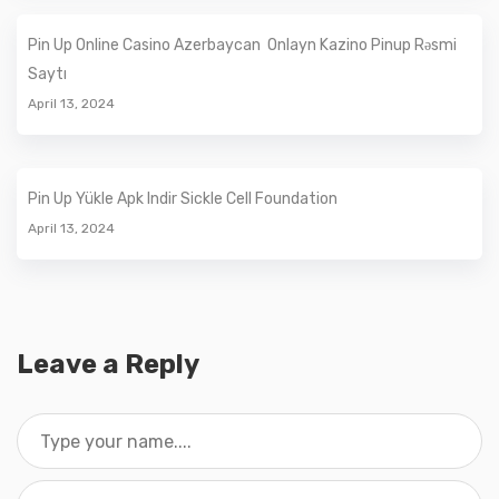
Pin Up Online Casino Azerbaycan ️ Onlayn Kazino Pinup Rəsmi
Saytı
April 13, 2024
Pin Up Yükle Apk Indir Sickle Cell Foundation
April 13, 2024
Leave a Reply