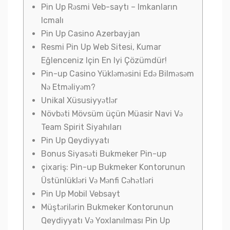
Pin Up Rəsmi Veb-saytı – Imkanların
Icmalı
Pin Up Casino Azerbayjan
Resmi Pin Up Web Sitesi, Kumar
Eğlenceniz Için En Iyi Çözümdür!
Pin-up Casino Yükləməsini Edə Bilməsəm
Nə Etməliyəm?
Unikal Xüsusiyyətlər
Növbəti Mövsüm üçün Müasir Navi Və
Team Spirit Siyahıları
Pin Up Qeydiyyatı
Bonus Siyasəti Bukmeker Pin-up
çixariş: Pin-up Bukmeker Kontorunun
Üstünlükləri Və Mənfi Cəhətləri
Pin Up Mobil Vebsayt
Müştərilərin Bukmeker Kontorunun
Qeydiyyatı Və Yoxlanılması Pin Up