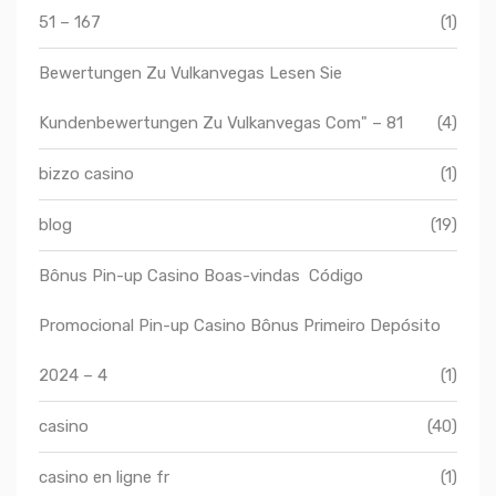
51 – 167
(1)
Bewertungen Zu Vulkanvegas Lesen Sie
Kundenbewertungen Zu Vulkanvegas Com" – 81
(4)
bizzo casino
(1)
blog
(19)
Bônus Pin-up Casino Boas-vindas ️ Código
Promocional Pin-up Casino Bônus Primeiro Depósito
2024 – 4
(1)
casino
(40)
casino en ligne fr
(1)