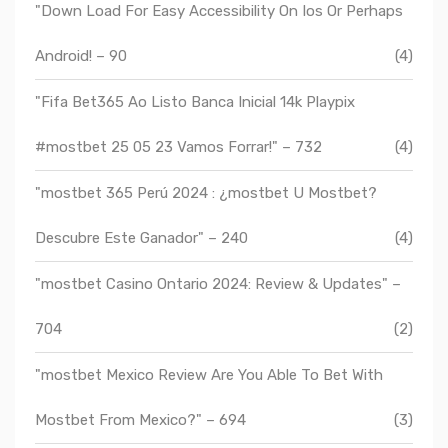
"Down Load For Easy Accessibility On Ios Or Perhaps
Android! – 90
(4)
"Fifa Bet365 Ao Listo Banca Inicial 14k Playpix
#mostbet 25 05 23 Vamos Forrar!" – 732
(4)
"mostbet 365 Perú 2024 ️: ¿mostbet U Mostbet?
Descubre Este Ganador" – 240
(4)
"mostbet Casino Ontario 2024: Review & Updates" –
704
(2)
"mostbet Mexico Review Are You Able To Bet With
Mostbet From Mexico?" – 694
(3)