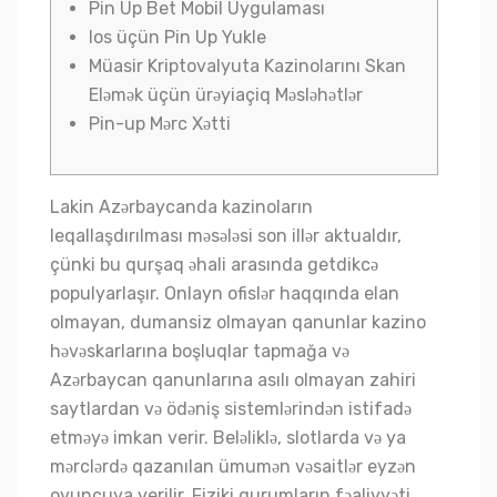
Pin Up Bet Mobil Uygulaması
Ios üçün Pin Up Yukle
Müasir Kriptovalyuta Kazinolarını Skan
Eləmək üçün ürəyiaçiq Məsləhətlər
Pin-up Mərc Xətti
Lakin Azərbaycanda kazinoların
leqallaşdırılması məsələsi son illər aktualdır,
çünki bu qurşaq əhali arasında getdikcə
populyarlaşır. Onlayn ofislər haqqında elan
olmayan, dumansiz olmayan qanunlar kazino
həvəskarlarına boşluqlar tapmağa və
Azərbaycan qanunlarına asılı olmayan zahiri
saytlardan və ödəniş sistemlərindən istifadə
etməyə imkan verir. Beləliklə, slotlarda və ya
mərclərdə qazanılan ümumən vəsaitlər eyzən
oyunçuya verilir. Fiziki qurumların fəaliyyəti