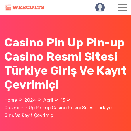
Skip
to
content
Casino Pin Up Pin-up
Casino Resmi Sitesi
Türkiye Giriş Ve Kayıt
Çevrimiçi
Home
2024
April
13
Casino Pin Up Pin-up Casino Resmi Sitesi Türkiye
Giriş Ve Kayıt Çevrimiçi