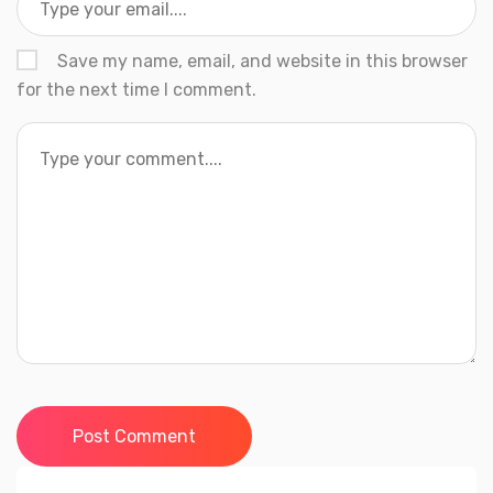
Save my name, email, and website in this browser
for the next time I comment.
Post Comment