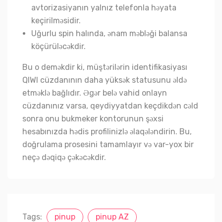
avtorizasiyanın yalnız telefonla həyata
keçirilməsidir.
Uğurlu spin halında, ənam məbləği balansa
köçürüləcəkdir.
Bu o deməkdir ki, müştərilərin identifikasiyası
QIWI cüzdanının daha yüksək statusunu əldə
etməklə bağlıdır. Əgər belə vahid onlayn
cüzdanınız varsa, qeydiyyatdan keçdikdən cəld
sonra onu bukmeker kontorunun şəxsi
hesabınızda hədis profilinizlə əlaqələndirin. Bu,
doğrulama prosesini tamamlayır və var-yox bir
neçə dəqiqə çəkəcəkdir.
Tags:
pinup
pinup AZ