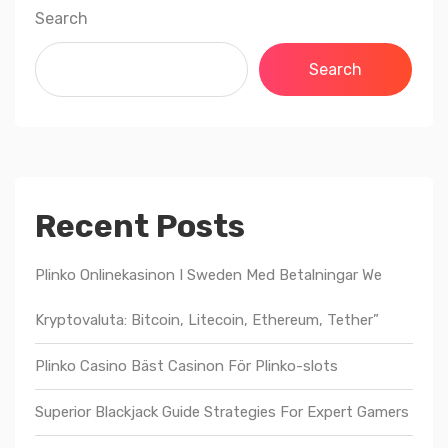
Search
Search
Recent Posts
Plinko Onlinekasinon I Sweden Med Betalningar We
Kryptovaluta: Bitcoin, Litecoin, Ethereum, Tether”
Plinko Casino Bäst Casinon För Plinko-slots
Superior Blackjack Guide Strategies For Expert Gamers