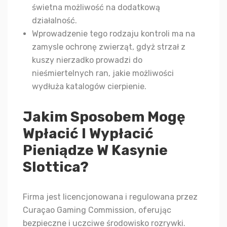
świetna możliwość na dodatkową
działalność.
Wprowadzenie tego rodzaju kontroli ma na
zamysle ochronę zwierząt, gdyż strzał z
kuszy nierzadko prowadzi do
nieśmiertelnych ran, jakie możliwości
wydłuża katalogów cierpienie.
Jakim Sposobem Mogę
Wpłacić I Wypłacić
Pieniądze W Kasynie
Slottica?
Firma jest licencjonowana i regulowana przez
Curaçao Gaming Commission, oferując
bezpieczne i uczciwe środowisko rozrywki.