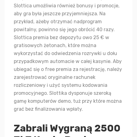
Slottica umożliwia również bonusy i promocje,
aby gra była jeszcze przyjemniejsza. Na
przykład, ażeby otrzymać nadprogram
powitalny, powinno się jego obrócić 40 razy.
Slottica premia bez depozytu owo 25 € w
gratisowych żetonach, które można
wykorzystać do odwiedzenia rozrywki u dołu
przypadkowym automacie w całej kasynie. Aby
ubiegać się o free premia za rejestrację, należy
zarejestrować oryginalne rachunek
rozliczeniowy i użyć systemu kodowania
promocyjnego. Slottika dysponuje szeroką
gamę komputerów demo, tuż przy które można
grać bez finalizowania wpłaty.
Zabrali Wygraną 2500