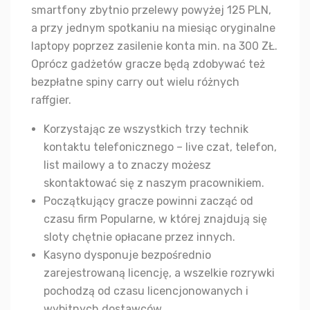
smartfony zbytnio przelewy powyżej 125 PLN,
a przy jednym spotkaniu na miesiąc oryginalne
laptopy poprzez zasilenie konta min. na 300 ZŁ.
Oprócz gadżetów gracze będą zdobywać też
bezpłatne spiny carry out wielu różnych
raffgier.
Korzystając ze wszystkich trzy technik
kontaktu telefonicznego – live czat, telefon,
list mailowy a to znaczy możesz
skontaktować się z naszym pracownikiem.
Początkujący gracze powinni zacząć od
czasu firm Popularne, w której znajdują się
sloty chętnie opłacane przez innych.
Kasyno dysponuje bezpośrednio
zarejestrowaną licencję, a wszelkie rozrywki
pochodzą od czasu licencjonowanych i
wybitnych dostawców.