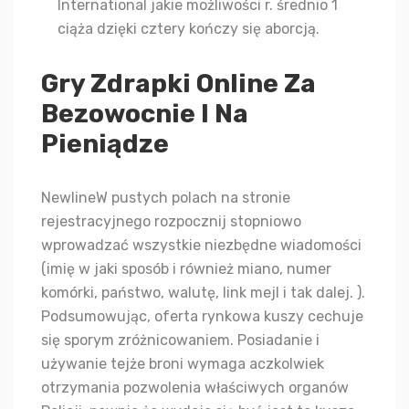
International jakie możliwości r. średnio 1
ciąża dzięki cztery kończy się aborcją.
Gry Zdrapki Online Za
Bezowocnie I Na
Pieniądze
NewlineW pustych polach na stronie
rejestracyjnego rozpocznij stopniowo
wprowadzać wszystkie niezbędne wiadomości
(imię w jaki sposób i również miano, numer
komórki, państwo, walutę, link mejl i tak dalej. ).
Podsumowując, oferta rynkowa kuszy cechuje
się sporym zróżnicowaniem. Posiadanie i
używanie tejże broni wymaga aczkolwiek
otrzymania pozwolenia właściwych organów