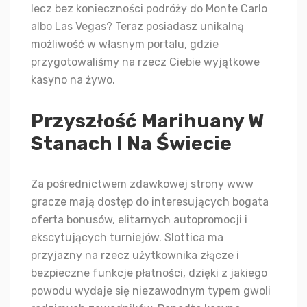
lecz bez konieczności podróży do Monte Carlo
albo Las Vegas? Teraz posiadasz unikalną
możliwość w własnym portalu, gdzie
przygotowaliśmy na rzecz Ciebie wyjątkowe
kasyno na żywo.
Przyszłość Marihuany W
Stanach I Na Świecie
Za pośrednictwem zdawkowej strony www
gracze mają dostęp do interesujących bogata
oferta bonusów, elitarnych autopromocji i
ekscytujących turniejów. Slottica ma
przyjazny na rzecz użytkownika złącze i
bezpieczne funkcje płatności, dzięki z jakiego
powodu wydaje się niezawodnym typem gwoli