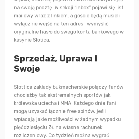
na swoją pocztę. W sekcji “Inbox” pojawi się list
mailowy wraz z linkiem, a goście będą musieli
wyłącznie wejść na ten adres i wymyślić
oryginalne hasło do swego konta bankowego w
kasynie Slotica.
Sprzedaż, Uprawa I
Swoje
Slottica zakłady bukmacherskie połączy fanów
chociażby tak ekstremalnych sportów jak
królewska uciecha i MMA. Każdego dnia fani
mogą uzyskać łącznie free spinów, jeśli
wpłacają jakie możliwości w żadnym wypadku
pięćdziesięciu ZŁ na własne rachunek
rozliczeniowy. Co tydzień można wygrać