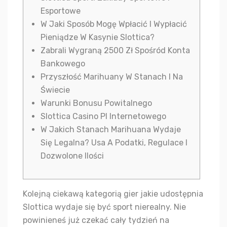
Esportowe
W Jaki Sposób Mogę Wpłacić I Wypłacić
Pieniądze W Kasynie Slottica?
Zabrali Wygraną 2500 Zł Spośród Konta
Bankowego
Przyszłość Marihuany W Stanach I Na
Świecie
Warunki Bonusu Powitalnego
Slottica Casino Pl Internetowego
W Jakich Stanach Marihuana Wydaje
Się Legalna? Usa A Podatki, Regulace I
Dozwolone Ilości
Kolejną ciekawą kategorią gier jakie udostępnia
Slottica wydaje się być sport nierealny. Nie
powinieneś już czekać cały tydzień na