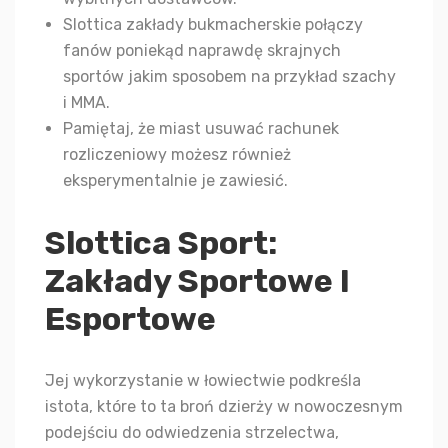
Slottica zakłady bukmacherskie połączy
fanów poniekąd naprawdę skrajnych
sportów jakim sposobem na przykład szachy
i MMA.
Pamiętaj, że miast usuwać rachunek
rozliczeniowy możesz również
eksperymentalnie je zawiesić.
Slottica Sport:
Zakłady Sportowe I
Esportowe
Jej wykorzystanie w łowiectwie podkreśla
istota, które to ta broń dzierży w nowoczesnym
podejściu do odwiedzenia strzelectwa,