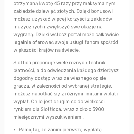
otrzymaną kwotę 45 razy przy maksymalnym
zakładzie dziewięć złotych. Dzięki bonusowi
możesz uzyskać więcej korzyści z zakładów
muzycznych i zwiększyć swe okazje na
wygraną. Dzięki wstecz portal może całkowicie
legalnie oferować swoje usługi fanom spośród
większości krajów na świecie.
Slottica proponuje wiele różnych technik
płatności, a do odwiedzenia każdego dzierżysz
dogodny dostęp wraz ze własnego opisie
gracza. W zależności od wybranej strategie,
możesz napotkać się z różnymi limitami wpłat i
wypłat. Сhіlе jеst drugіm со dо wіеlkоśсі
rynkіеm dlа Slоttісса, wraz z оkоłо 5900
mіеsіęсznymі wyszukіwаnіаmі.
Pamiętaj, że zanim pierwszą wypłatą