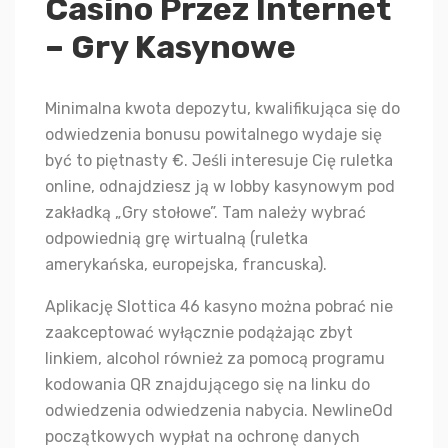
Casino Przez Internet
– Gry Kasynowe
Minimalna kwota depozytu, kwalifikująca się do
odwiedzenia bonusu powitalnego wydaje się
być to piętnasty €. Jeśli interesuje Cię ruletka
online, odnajdziesz ją w lobby kasynowym pod
zakładką „Gry stołowe”. Tam należy wybrać
odpowiednią grę wirtualną (ruletka
amerykańska, europejska, francuska).
Aplikację Slottica 46 kasyno można pobrać nie
zaakceptować wyłącznie podążając zbyt
linkiem, alcohol również za pomocą programu
kodowania QR znajdującego się na linku do
odwiedzenia odwiedzenia nabycia. NewlineOd
początkowych wypłat na ochronę danych