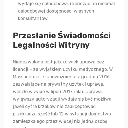
wydaje się całodobowa, i kończąc na nieomal
całodobowej dostępności własnych
konsultantów.
Przesłanie Świadomości
Legalności Witryny
Niedozwolona jest jakakolwiek uprawa bez
licencji – za wyjątkiem użytku medycznego. W
Massachusetts upoważnienie z grudnia 2016,
zezwalające na prywatny użytek i uprawę,
weszło w życie w lipcu 2017 roku. Uprawa
wyjąwszy autoryzacji wydaje się być możliwa,
jeżeli cyfra krzaków nie zaakceptować
przekracza sześć lub 12 w sytuacji domostwa
zamieszkałego przez więcej niż jedną osobę