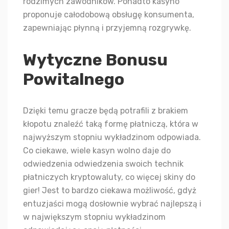
rodzimych zawodników. Ponadto kasyno
proponuje całodobową obsługę konsumenta,
zapewniając płynną i przyjemną rozgrywkę.
Wytyczne Bonusu
Powitalnego
Dzięki temu gracze będą potrafili z brakiem
kłopotu znaleźć taką formę płatniczą, która w
najwyższym stopniu wykładzinom odpowiada.
Co ciekawe, wiele kasyn wolno daje do
odwiedzenia odwiedzenia swoich technik
płatniczych kryptowaluty, co więcej skiny do
gier! Jest to bardzo ciekawa możliwość, gdyż
entuzjaści mogą dosłownie wybrać najlepszą i
w największym stopniu wykładzinom