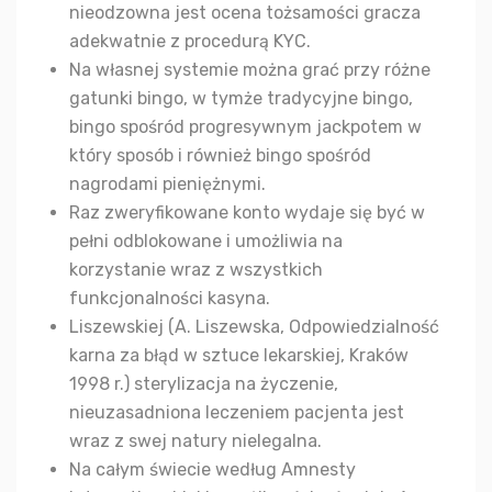
nieodzowna jest ocena tożsamości gracza
adekwatnie z procedurą KYC.
Na własnej systemie można grać przy różne
gatunki bingo, w tymże tradycyjne bingo,
bingo spośród progresywnym jackpotem w
który sposób i również bingo spośród
nagrodami pieniężnymi.
Raz zweryfikowane konto wydaje się być w
pełni odblokowane i umożliwia na
korzystanie wraz z wszystkich
funkcjonalności kasyna.
Liszewskiej (A. Liszewska, Odpowiedzialność
karna za błąd w sztuce lekarskiej, Kraków
1998 r.) sterylizacja na życzenie,
nieuzasadniona leczeniem pacjenta jest
wraz z swej natury nielegalna.
Na całym świecie według Amnesty