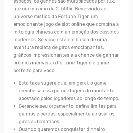
espaços, os ganhos são multiplicados por 10x,
até um máximo de 2. 500x. Bem-vindo ao
universo místico do Fortune Tiger, um
emocionante jogo de slot online que combina a
mitologia chinesa com an emoção dos cassinos
modernos. Se você está em busca de uma
aventura repleta de giros emocionantes,
gráficos impressionantes e a chance de ganhar
prêmios incríveis, o Fortune Tiger é o game
perfeito para você.
Esta taxa sugere que, em geral, o game
reembolsa essa porcentagem do montante
apostado pelos jogadores ao longo do tempo.
Gerencie seu orçamento, defina limites para
ganhos e perdas, especialmente ao usar os
giros automáticos.
Quando queremos conquistar dinheiro