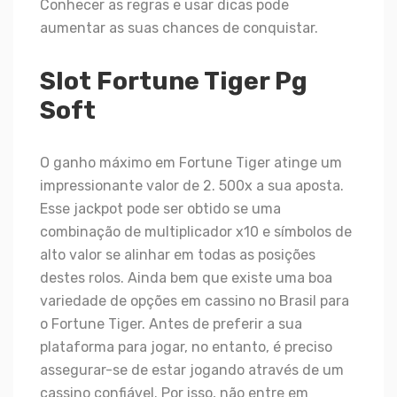
Conhecer as regras e usar dicas pode
aumentar as suas chances de conquistar.
Slot Fortune Tiger Pg
Soft
O ganho máximo em Fortune Tiger atinge um
impressionante valor de 2. 500x a sua aposta.
Esse jackpot pode ser obtido se uma
combinação de multiplicador x10 e símbolos de
alto valor se alinhar em todas as posições
destes rolos. Ainda bem que existe uma boa
variedade de opções em cassino no Brasil para
o Fortune Tiger. Antes de preferir a sua
plataforma para jogar, no entanto, é preciso
assegurar-se de estar jogando através de um
cassino confiável. Por isso, não entre em