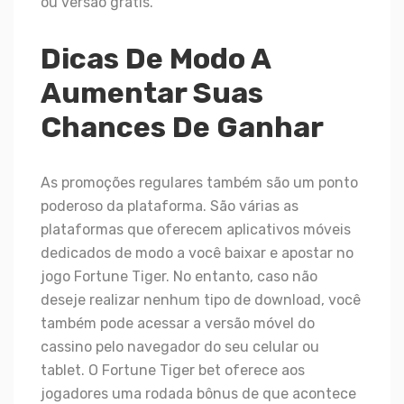
ou versão grátis.
Dicas De Modo A
Aumentar Suas
Chances De Ganhar
As promoções regulares também são um ponto
poderoso da plataforma. São várias as
plataformas que oferecem aplicativos móveis
dedicados de modo a você baixar e apostar no
jogo Fortune Tiger. No entanto, caso não
deseje realizar nenhum tipo de download, você
também pode acessar a versão móvel do
cassino pelo navegador do seu celular ou
tablet. O Fortune Tiger bet oferece aos
jogadores uma rodada bônus de que acontece