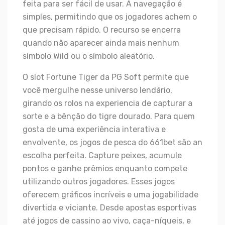
feita para ser fácil de usar. A navegação é
simples, permitindo que os jogadores achem o
que precisam rápido. O recurso se encerra
quando não aparecer ainda mais nenhum
símbolo Wild ou o símbolo aleatório.
O slot Fortune Tiger da PG Soft permite que
você mergulhe nesse universo lendário,
girando os rolos na experiencia de capturar a
sorte e a bênção do tigre dourado. Para quem
gosta de uma experiência interativa e
envolvente, os jogos de pesca do 661bet são an
escolha perfeita. Capture peixes, acumule
pontos e ganhe prêmios enquanto compete
utilizando outros jogadores. Esses jogos
oferecem gráficos incríveis e uma jogabilidade
divertida e viciante. Desde apostas esportivas
até jogos de cassino ao vivo, caça-níqueis, e