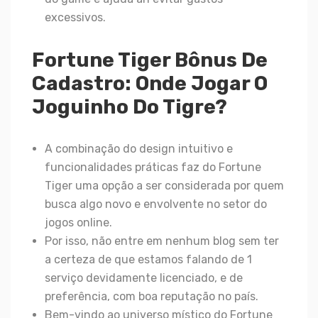
excessivos.
Fortune Tiger Bônus De
Cadastro: Onde Jogar O
Joguinho Do Tigre?
A combinação do design intuitivo e
funcionalidades práticas faz do Fortune
Tiger uma opção a ser considerada por quem
busca algo novo e envolvente no setor do
jogos online.
Por isso, não entre em nenhum blog sem ter
a certeza de que estamos falando de 1
serviço devidamente licenciado, e de
preferência, com boa reputação no país.
Bem-vindo ao universo místico do Fortune