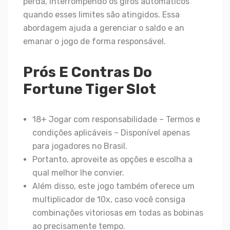
perda, interrompendo os giros automáticos
quando esses limites são atingidos. Essa
abordagem ajuda a gerenciar o saldo e an
emanar o jogo de forma responsável.
Prós E Contras Do
Fortune Tiger Slot
18+ Jogar com responsabilidade – Termos e
condições aplicáveis – Disponível apenas
para jogadores no Brasil.
Portanto, aproveite as opções e escolha a
qual melhor lhe convier.
Além disso, este jogo também oferece um
multiplicador de 10x, caso você consiga
combinações vitoriosas em todas as bobinas
ao precisamente tempo.