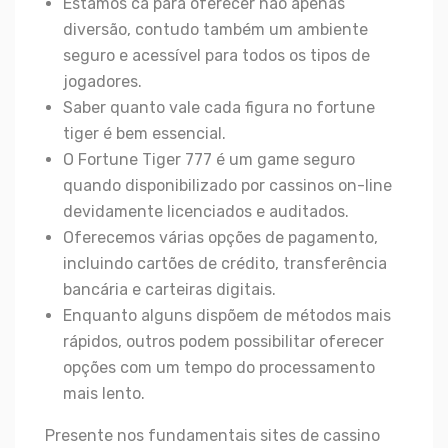
Estamos cá para oferecer não apenas
diversão, contudo também um ambiente
seguro e acessível para todos os tipos de
jogadores.
Saber quanto vale cada figura no fortune
tiger é bem essencial.
O Fortune Tiger 777 é um game seguro
quando disponibilizado por cassinos on-line
devidamente licenciados e auditados.
Oferecemos várias opções de pagamento,
incluindo cartões de crédito, transferência
bancária e carteiras digitais.
Enquanto alguns dispõem de métodos mais
rápidos, outros podem possibilitar oferecer
opções com um tempo do processamento
mais lento.
Presente nos fundamentais sites de cassino