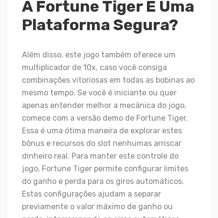
A Fortune Tiger É Uma
Plataforma Segura?
Além disso, este jogo também oferece um
multiplicador de 10x, caso você consiga
combinações vitoriosas em todas as bobinas ao
mesmo tempo. Se você é iniciante ou quer
apenas entender melhor a mecânica do jogo,
comece com a versão demo de Fortune Tiger.
Essa é uma ótima maneira de explorar estes
bônus e recursos do slot nenhumas arriscar
dinheiro real. Para manter este controle do
jogo, Fortune Tiger permite configurar limites
do ganho e perda para os giros automáticos.
Estas configurações ajudam a separar
previamente o valor máximo de ganho ou