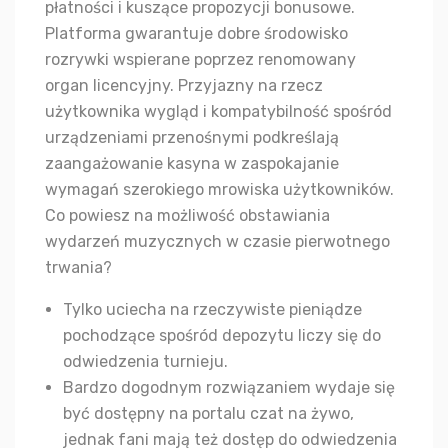
płatności i kuszące propozycji bonusowe.
Platforma gwarantuje dobre środowisko
rozrywki wspierane poprzez renomowany
organ licencyjny. Przyjazny na rzecz
użytkownika wygląd i kompatybilność spośród
urządzeniami przenośnymi podkreślają
zaangażowanie kasyna w zaspokajanie
wymagań szerokiego mrowiska użytkowników.
Co powiesz na możliwość obstawiania
wydarzeń muzycznych w czasie pierwotnego
trwania?
Tylko uciecha na rzeczywiste pieniądze
pochodzące spośród depozytu liczy się do
odwiedzenia turnieju.
Bardzo dogodnym rozwiązaniem wydaje się
być dostępny na portalu czat na żywo,
jednak fani mają też dostęp do odwiedzenia