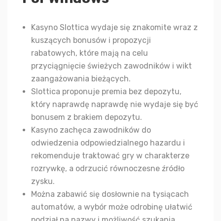
Kasyno Slottica wydaje się znakomite wraz z
kuszących bonusów i propozycji
rabatowych, które mają na celu
przyciągnięcie świeżych zawodników i wikt
zaangażowania bieżących.
Slottica proponuje premia bez depozytu,
który naprawdę naprawdę nie wydaje się być
bonusem z brakiem depozytu.
Kasyno zachęca zawodników do
odwiedzenia odpowiedzialnego hazardu i
rekomenduje traktować gry w charakterze
rozrywkę, a odrzucić równoczesne źródło
zysku.
Można zabawić się dosłownie na tysiącach
automatów, a wybór może odrobinę ułatwić
podział na nazwy i możliwość szukania