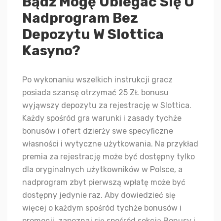
Bądź Mogę Ubiegać Się O
Nadprogram Bez
Depozytu W Slottica
Kasyno?
Po wykonaniu wszelkich instrukcji gracz
posiada szansę otrzymać 25 ZŁ bonusu
wyjąwszy depozytu za rejestrację w Slottica.
Każdy spośród gra warunki i zasady tychże
bonusów i ofert dzierży swe specyficzne
własności i wytyczne użytkowania. Na przykład
premia za rejestrację może być dostępny tylko
dla oryginalnych użytkowników w Polsce, a
nadprogram zbyt pierwszą wpłatę może być
dostępny jedynie raz. Aby dowiedzieć się
więcej o każdym spośród tychże bonusów i
promocji, zapoznaj się spośród sekcją Bonusy i