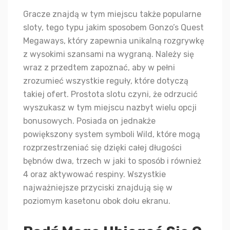
Gracze znajdą w tym miejscu także popularne
sloty, tego typu jakim sposobem Gonzo’s Quest
Megaways, który zapewnia unikalną rozgrywkę
z wysokimi szansami na wygraną. Należy się
wraz z przedtem zapoznać, aby w pełni
zrozumieć wszystkie reguły, które dotyczą
takiej ofert. Prostota slotu czyni, że odrzucić
wyszukasz w tym miejscu nazbyt wielu opcji
bonusowych. Posiada on jednakże
powiększony system symboli Wild, które mogą
rozprzestrzeniać się dzięki całej długości
bębnów dwa, trzech w jaki to sposób i również
4 oraz aktywować respiny. Wszystkie
najważniejsze przyciski znajdują się w
poziomym kasetonu obok dołu ekranu.