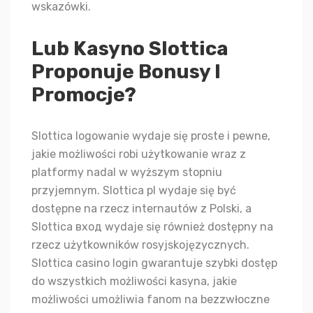
wskazówki.
Lub Kasyno Slottica
Proponuje Bonusy I
Promocje?
Slottica logowanie wydaje się proste i pewne,
jakie możliwości robi użytkowanie wraz z
platformy nadal w wyższym stopniu
przyjemnym. Slottica pl wydaje się być
dostępne na rzecz internautów z Polski, a
Slottica вход wydaje się również dostępny na
rzecz użytkowników rosyjskojęzycznych.
Slottica casino login gwarantuje szybki dostęp
do wszystkich możliwości kasyna, jakie
możliwości umożliwia fanom na bezzwłoczne