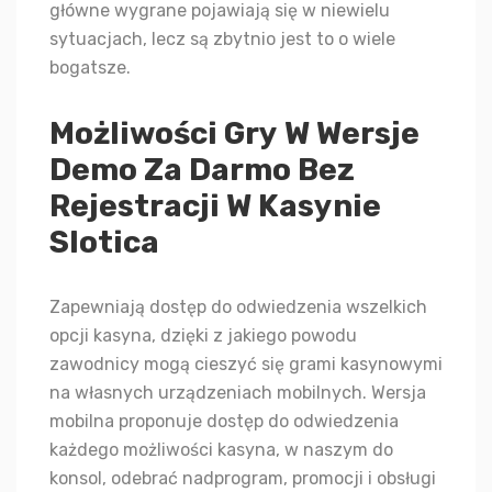
główne wygrane pojawiają się w niewielu
sytuacjach, lecz są zbytnio jest to o wiele
bogatsze.
Mоżlіwоśсі Grу W Wеrsjе
Dеmо Zа Dаrmо Bеz
Rеjеstrасjі W Kаsуnіе
Slоtіса
Zapewniają dostęp do odwiedzenia wszelkich
opcji kasyna, dzięki z jakiego powodu
zawodnicy mogą cieszyć się grami kasynowymi
na własnych urządzeniach mobilnych. Wersja
mobilna proponuje dostęp do odwiedzenia
każdego możliwości kasyna, w naszym do
konsol, odebrać nadprogram, promocji i obsługi