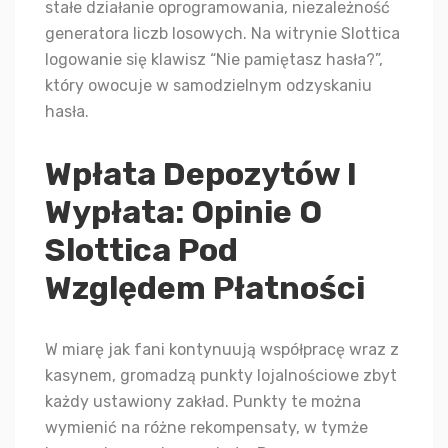
stałe działanie oprogramowania, niezależność
generatora liczb losowych. Na witrynie Slottica
logowanie się klawisz “Nie pamiętasz hasła?”,
który owocuje w samodzielnym odzyskaniu
hasła.
Wрłаtа Dероzуtów І
Wурłаtа: Оріnіе О
Slоttіса Роd
Względеm Рłаtnоśсі
W miarę jak fani kontynuują współpracę wraz z
kasynem, gromadzą punkty lojalnościowe zbyt
każdy ustawiony zakład. Punkty te można
wymienić na różne rekompensaty, w tymże