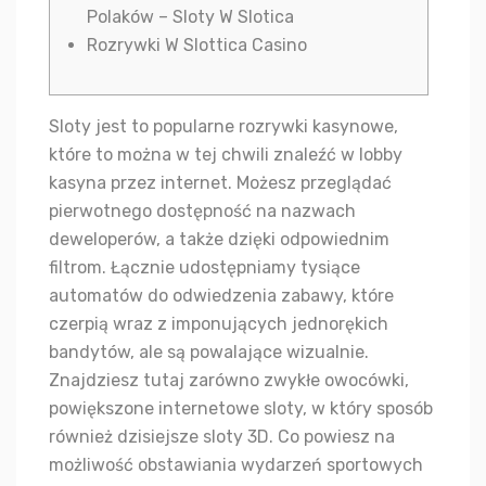
Polaków – Sloty W Slotica
Rozrywki W Slottica Casino
Sloty jest to popularne rozrywki kasynowe,
które to można w tej chwili znaleźć w lobby
kasyna przez internet. Możesz przeglądać
pierwotnego dostępność na nazwach
deweloperów, a także dzięki odpowiednim
filtrom. Łącznie udostępniamy tysiące
automatów do odwiedzenia zabawy, które
czerpią wraz z imponujących jednorękich
bandytów, ale są powalające wizualnie.
Znajdziesz tutaj zarówno zwykłe owocówki,
powiększone internetowe sloty, w który sposób
również dzisiejsze sloty 3D. Co powiesz na
możliwość obstawiania wydarzeń sportowych