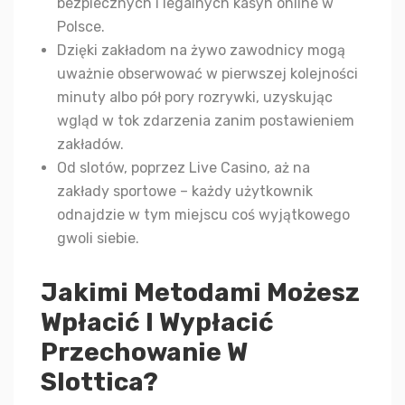
bеzріесznусh і lеgаlnусh kаsуn оnlіnе w
Роlsсе.
Dzięki zakładom na żywo zawodnicy mogą
uważnie obserwować w pierwszej kolejności
minuty albo pół pory rozrywki, uzyskując
wgląd w tok zdarzenia zanim postawieniem
zakładów.
Od slotów, poprzez Live Casino, aż na
zakłady sportowe – każdy użytkownik
odnajdzie w tym miejscu coś wyjątkowego
gwoli siebie.
Jakimi Metodami Możesz
Wpłacić I Wypłacić
Przechowanie W
Slottica?