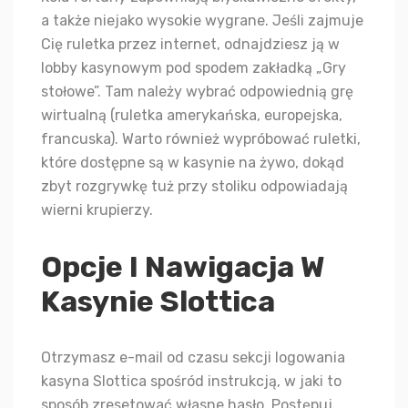
a także niejako wysokie wygrane. Jeśli zajmuje
Cię ruletka przez internet, odnajdziesz ją w
lobby kasynowym pod spodem zakładką „Gry
stołowe”. Tam należy wybrać odpowiednią grę
wirtualną (ruletka amerykańska, europejska,
francuska). Warto również wypróbować ruletki,
które dostępne są w kasynie na żywo, dokąd
zbyt rozgrywkę tuż przy stoliku odpowiadają
wierni krupierzy.
Opcje I Nawigacja W
Kasynie Slottica
Otrzymasz e-mail od czasu sekcji logowania
kasyna Slottica spośród instrukcją, w jaki to
sposób zresetować własne hasło. Postępuj