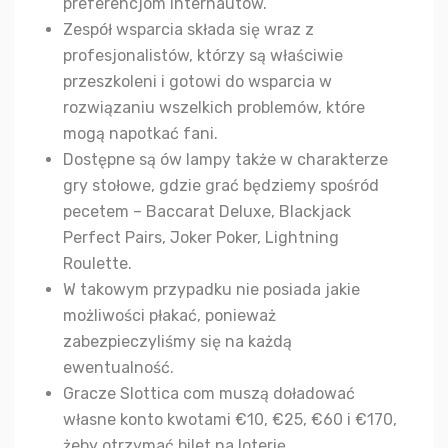
preferencjom internautów.
Zespół wsparcia składa się wraz z
profesjonalistów, którzy są właściwie
przeszkoleni i gotowi do wsparcia w
rozwiązaniu wszelkich problemów, które
mogą napotkać fani.
Dostępne są ów lampy także w charakterze
gry stołowe, gdzie grać będziemy spośród
pecetem – Baccarat Deluxe, Blackjack
Perfect Pairs, Joker Poker, Lightning
Roulette.
W takowym przypadku nie posiada jakie
możliwości płakać, ponieważ
zabezpieczyliśmy się na każdą
ewentualność.
Gracze Slottica com muszą doładować
własne konto kwotami €10, €25, €60 i €170,
żeby otrzymać bilet na loterię.