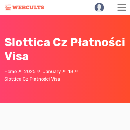
Skip
to
content
Slottica Cz Płatności
Visa
Home
2025
January
18
Slottica Cz Płatności Visa