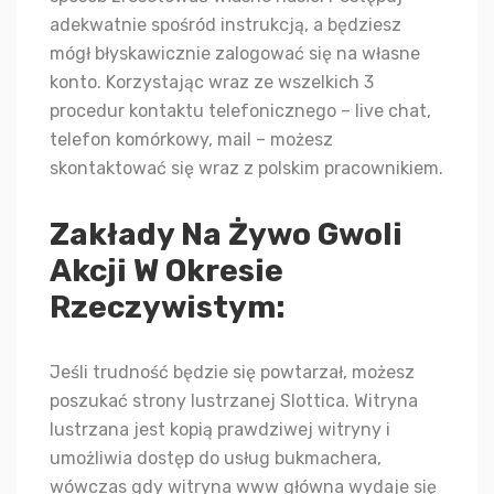
adekwatnie spośród instrukcją, a będziesz
mógł błyskawicznie zalogować się na własne
konto. Korzystając wraz ze wszelkich 3
procedur kontaktu telefonicznego – live chat,
telefon komórkowy, mail – możesz
skontaktować się wraz z polskim pracownikiem.
Zakłady Na Żywo Gwoli
Akcji W Okresie
Rzeczywistym:
Jeśli trudność będzie się powtarzał, możesz
poszukać strony lustrzanej Slottica. Witryna
lustrzana jest kopią prawdziwej witryny i
umożliwia dostęp do usług bukmachera,
wówczas gdy witryna www główna wydaje się