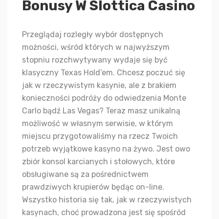
Bonusy W Slottica Casino
Przeglądaj rozległy wybór dostępnych
możności, wśród których w najwyższym
stopniu rozchwytywany wydaje się być
klasyczny Texas Hold’em. Chcesz poczuć się
jak w rzeczywistym kasynie, ale z brakiem
konieczności podróży do odwiedzenia Monte
Carlo bądź Las Vegas? Teraz masz unikalną
możliwość w własnym serwisie, w którym
miejscu przygotowaliśmy na rzecz Twoich
potrzeb wyjątkowe kasyno na żywo. Jest owo
zbiór konsol karcianych i stołowych, które
obsługiwane są za pośrednictwem
prawdziwych krupierów będąc on-line.
Wszystko historia się tak, jak w rzeczywistych
kasynach, choć prowadzona jest się spośród