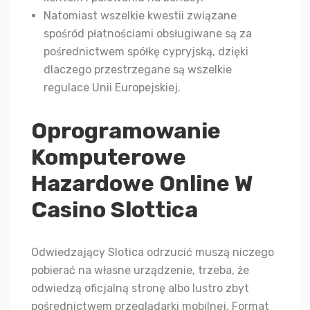
Natomiast wszelkie kwestii związane
spośród płatnościami obsługiwane są za
pośrednictwem spółkę cypryjską, dzięki
dlaczego przestrzegane są wszelkie
regulace Unii Europejskiej.
Oprogramowanie
Komputerowe
Hazardowe Online W
Casino Slottica
Odwiedzający Slotica odrzucić muszą niczego
pobierać na własne urządzenie, trzeba, że
odwiedzą oficjalną stronę albo lustro zbyt
pośrednictwem przeglądarki mobilnej. Format