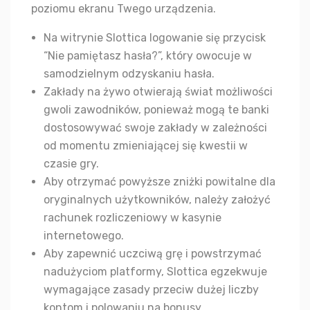
poziomu ekranu Twego urządzenia.
Na witrynie Slottica logowanie się przycisk
“Nie pamiętasz hasła?”, który owocuje w
samodzielnym odzyskaniu hasła.
Zakłady na żywo otwierają świat możliwości
gwoli zawodników, ponieważ mogą te banki
dostosowywać swoje zakłady w zależności
od momentu zmieniającej się kwestii w
czasie gry.
Aby otrzymać powyższe zniżki powitalne dla
oryginalnych użytkowników, należy założyć
rachunek rozliczeniowy w kasynie
internetowego.
Aby zapewnić uczciwą grę i powstrzymać
nadużyciom platformy, Slottica egzekwuje
wymagające zasady przeciw dużej liczby
kontom i polowaniu na bonusy.