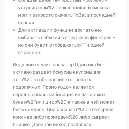
Обладая даже тем простым мобильным
устройством%2C поклонники букмекера
могли запросто скачать 1xBet в последней
версии.
Для активации функции достаточно
выбирать события с стоунское фильтров –
но они будут отображаться” “и одной
странице.
Ведущий онлайн оператор Один икс Бет
активно раздаёт бонусные купоны для
того%2C чтобы поприветствовать
подопечных. Промо кодом является
определенная комбинация из латинских
букв и%2Fили цифр%2C а также в ней может
быть символы. Она означает%2C что первая
команда либо проиграем%2C либо сыграет
вничью. Двойной исход позволяла