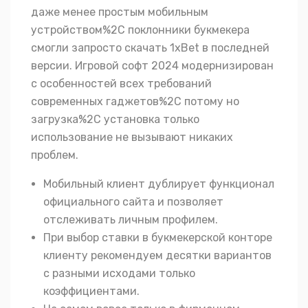
даже менее простым мобильным
устройством%2C поклонники букмекера
смогли запросто скачать 1xBet в последней
версии. Игровой софт 2024 модернизирован
с особенностей всех требований
современных гаджетов%2C потому но
загрузка%2C установка только
использование не вызывают никаких
проблем.
Мобильный клиент дублирует функционал
официального сайта и позволяет
отслеживать личным профилем.
При выбор ставки в букмекерской конторе
клиенту рекомендуем десятки вариантов
с разными исходами только
коэффициентами.