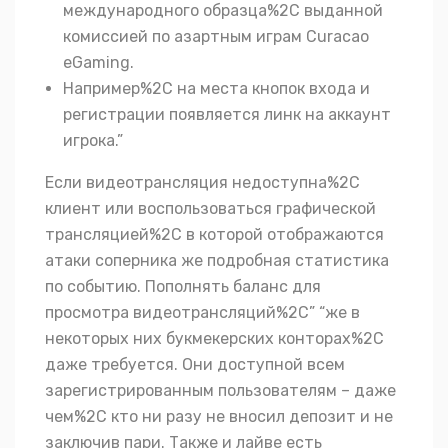
международного образца%2C выданной
комиссией по азартным играм Curacao
eGaming.
Например%2C на места кнопок входа и
регистрации появляется линк на аккаунт
игрока.”
Если видеотрансляция недоступна%2C
клиент или воспользоваться графической
трансляцией%2C в которой отображаются
атаки соперника же подробная статистика
по событию. Пополнять баланс для
просмотра видеотрансляций%2C” “же в
некоторых них букмекерских конторах%2C
даже требуется. Они доступной всем
зарегистрированным пользователям – даже
чем%2C кто ни разу не вносил депозит и не
заключив пари. Также и лайве есть