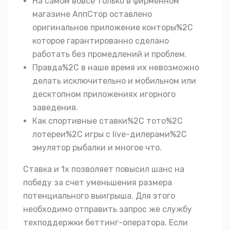
На самом вовсе только в фирменном
магазине АппСтор оставлено
оригинальное приложение конторы%2C
которое гарантированно сделано
работать без промедлений и проблем.
Правда%2C в наше время их невозможно
делать исключительно и мобильном или
десктопном приложениях игорного
заведения.
Как спортивные ставки%2C тото%2C
лотереи%2C игры с live-дилерами%2C
эмулятор рыбалки и многое что.
Ставка и 1х позволяет повысил шанс на
победу за счет уменьшения размера
потенциального выигрыша. Для этого
необходимо отправить запрос же службу
техподдержки беттинг-оператора. Если