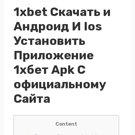
1xbet Скачать и
Андроид И Ios
Установить
Приложение
1хбет Apk С
официальному
Сайта
Content