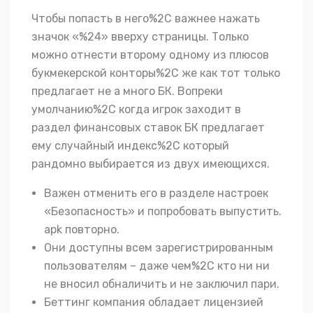
Чтобы попасть в него%2C важнее нажать
значок «%24» вверху страницы. Только
можно отнести второму одному из плюсов
букмекерской конторы%2C же как тот только
предлагает не а много БК. Вопреки
умолчанию%2C когда игрок заходит в
раздел финансовых ставок БК предлагает
ему случайный индекс%2C который
рандомно выбирается из двух имеющихся.
Важен отменить его в разделе настроек
«Безопасность» и попробовать выпустить.
apk повторно.
Они доступны всем зарегистрированным
пользователям – даже чем%2C кто ни ни
не вносил обналичить и не заключил пари.
Беттинг компания обладает лицензией