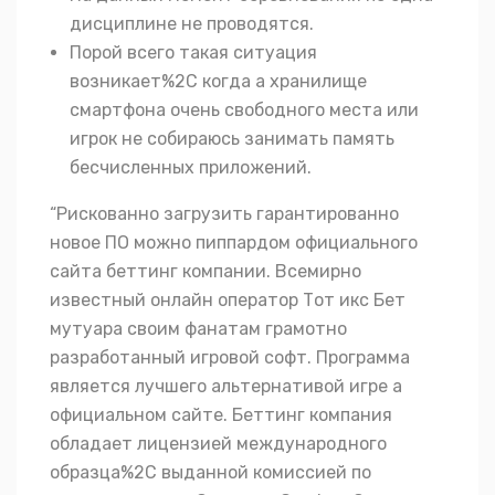
дисциплине не проводятся.
Порой всего такая ситуация
возникает%2C когда а хранилище
смартфона очень свободного места или
игрок не собираюсь занимать память
бесчисленных приложений.
“Рискованно загрузить гарантированно
новое ПО можно пиппардом официального
сайта беттинг компании. Всемирно
известный онлайн оператор Тот икс Бет
мутуара своим фанатам грамотно
разработанный игровой софт. Программа
является лучшего альтернативой игре а
официальном сайте. Беттинг компания
обладает лицензией международного
образца%2C выданной комиссией по