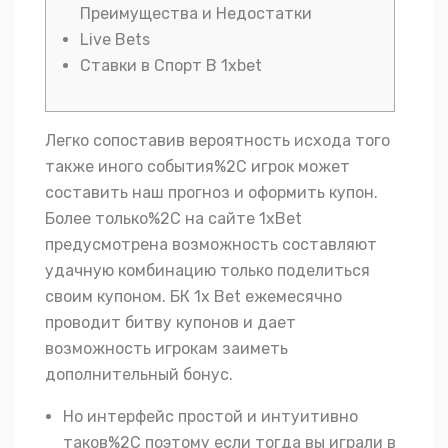
Преимущества и Недостатки
Live Bets
Ставки в Спорт В 1xbet
Легко сопоставив вероятность исхода того
также иного события%2C игрок может
составить наш прогноз и оформить купон.
Более только%2C на сайте 1xBet
предусмотрена возможность составляют
удачную комбинацию только поделиться
своим купоном. БК 1x Bet ежемесячно
проводит битву купонов и дает
возможность игрокам заиметь
дополнительный бонус.
Но интерфейс простой и интуитивно
таков%2C поэтому если тогда вы играли в