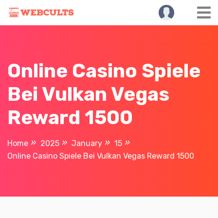
Skip
to
content
Online Casino Spiele
Bei Vulkan Vegas
Reward 1500
Home
2025
January
15
Online Casino Spiele Bei Vulkan Vegas Reward 1500