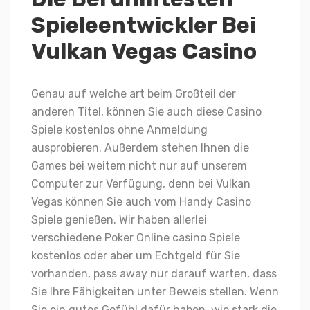
Spieleentwickler Bei
Vulkan Vegas Casino
Genau auf welche art beim Großteil der
anderen Titel, können Sie auch diese Casino
Spiele kostenlos ohne Anmeldung
ausprobieren. Außerdem stehen Ihnen die
Games bei weitem nicht nur auf unserem
Computer zur Verfügung, denn bei Vulkan
Vegas können Sie auch vom Handy Casino
Spiele genießen. Wir haben allerlei
verschiedene Poker Online casino Spiele
kostenlos oder aber um Echtgeld für Sie
vorhanden, pass away nur darauf warten, dass
Sie Ihre Fähigkeiten unter Beweis stellen. Wenn
Sie ein gutes Gefühl dafür haben, wie stark die