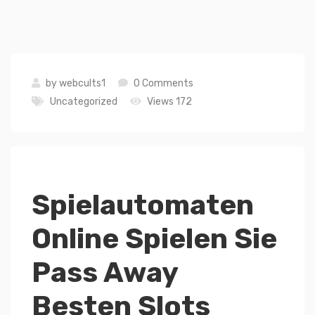
by
webcults1
0 Comments
Uncategorized
Views 172
Spielautomaten
Online Spielen Sie
Pass Away
Besten Slots