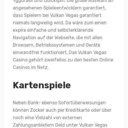
Yggdrasil und Quickspin. Die große Auswahl an
angesehenen Spieleentwicklern garantiert,
dass Spielern bei Vulkan Vegas garantiert
niemals langweilig wird. Da wäre zum einen
expire einfache und selbsterklärende
Navigation auf der Webseite, die mit allen
Browsern, Betriebssystemen und Geräte
einwandfrei funktioniert. Das Vulkan Vegas
Casino gehört zweifellos zu den besten Online
Casinos im Netz.
Kartenspiele
Neben Bank- ebenso Sofortüberweisungen
können Zocker auch per Kreditkarte oder über
noch eine Vielzahl von externen
Zahlungsanbietern Geld unter Vulkan Vegas