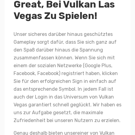
Great, Bei Vulkan Las
Vegas Zu Spielen!
Unser sicheres darüber hinaus geschütztes
Gameplay sorgt dafür, dass Sie sich ganz auf
den Spaß darüber hinaus die Spannung
zusammenfassen können. Wenn Sie sich mit
einem der sozialen Netzwerke (Google Plus,
Facebook, Facebook) registriert haben, klicken
Sie für den erfolgreichen Sign in einfach auf
das entsprechende Symbol. In jedem Fall ist
auch der Login in das Universum von Vulkan
Vegas garantiert schnell geglückt. Wir haben es
uns zur Aufgabe gesetzt, die maximale
Zufriedenheit bei unseren Nutzern zu erzielen.
Genau deshalb bieten unsereiner von Vulkan