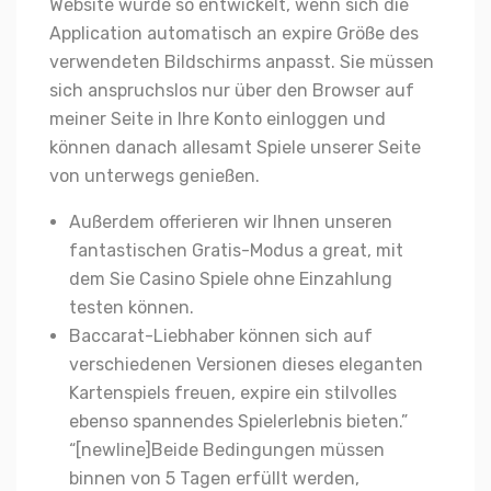
Website wurde so entwickelt, wenn sich die
Application automatisch an expire Größe des
verwendeten Bildschirms anpasst. Sie müssen
sich anspruchslos nur über den Browser auf
meiner Seite in Ihre Konto einloggen und
können danach allesamt Spiele unserer Seite
von unterwegs genießen.
Außerdem offerieren wir Ihnen unseren
fantastischen Gratis-Modus a great, mit
dem Sie Casino Spiele ohne Einzahlung
testen können.
Baccarat-Liebhaber können sich auf
verschiedenen Versionen dieses eleganten
Kartenspiels freuen, expire ein stilvolles
ebenso spannendes Spielerlebnis bieten.”
“[newline]Beide Bedingungen müssen
binnen von 5 Tagen erfüllt werden,