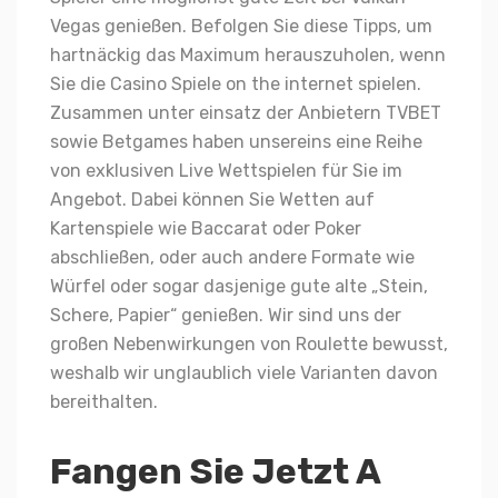
Vegas genießen. Befolgen Sie diese Tipps, um
hartnäckig das Maximum herauszuholen, wenn
Sie die Casino Spiele on the internet spielen.
Zusammen unter einsatz der Anbietern TVBET
sowie Betgames haben unsereins eine Reihe
von exklusiven Live Wettspielen für Sie im
Angebot. Dabei können Sie Wetten auf
Kartenspiele wie Baccarat oder Poker
abschließen, oder auch andere Formate wie
Würfel oder sogar dasjenige gute alte „Stein,
Schere, Papier“ genießen. Wir sind uns der
großen Nebenwirkungen von Roulette bewusst,
weshalb wir unglaublich viele Varianten davon
bereithalten.
Fangen Sie Jetzt A