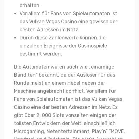
erhalten.
Vor allem für Fans von Spielautomaten ist
das Vulkan Vegas Casino eine gewisse der
besten Adressen im Netz.
Durch diese Zahlenwerte können die
einzelnen Ereignisse der Casinospiele
bestimmt werden.
Die Automaten waren auch wie „einarmige
Banditen“ bekannt, da der Auslöser für das
Runde meist an einem Hebel neben der
Maschine angebracht conflict. Vor allem für
Fans von Spielautomaten ist das Vulkan Vegas
Casino eine der besten Adressen im Netz. Es
gibt über 2. 000 Slots vonseiten einigen der
tollsten Entwicklern der Welt, einschließlich
Microgaming, Netentertainment, Play’n” “MOVE,