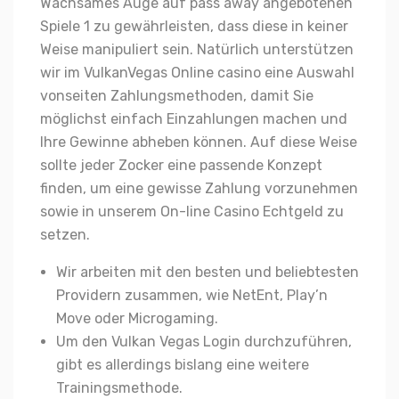
Wachsames Auge auf pass away angebotenen
Spiele 1 zu gewährleisten, dass diese in keiner
Weise manipuliert sein. Natürlich unterstützen
wir im VulkanVegas Online casino eine Auswahl
vonseiten Zahlungsmethoden, damit Sie
möglichst einfach Einzahlungen machen und
Ihre Gewinne abheben können. Auf diese Weise
sollte jeder Zocker eine passende Konzept
finden, um eine gewisse Zahlung vorzunehmen
sowie in unserem On-line Casino Echtgeld zu
setzen.
Wir arbeiten mit den besten und beliebtesten
Providern zusammen, wie NetEnt, Play’n
Move oder Microgaming.
Um den Vulkan Vegas Login durchzuführen,
gibt es allerdings bislang eine weitere
Trainingsmethode.