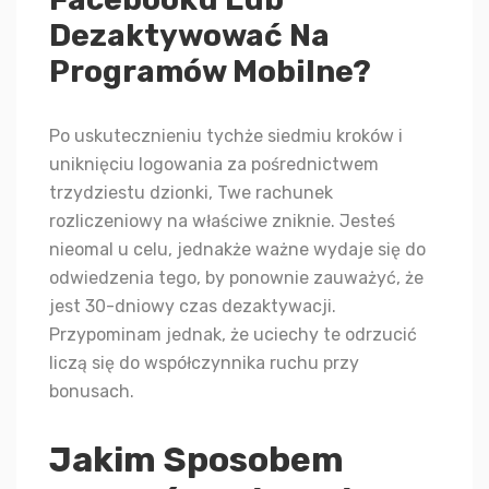
Dezaktywować Na
Programów Mobilne?
Po uskutecznieniu tychże siedmiu kroków i
uniknięciu logowania za pośrednictwem
trzydziestu dzionki, Twe rachunek
rozliczeniowy na właściwe zniknie. Jesteś
nieomal u celu, jednakże ważne wydaje się do
odwiedzenia tego, by ponownie zauważyć, że
jest 30-dniowy czas dezaktywacji.
Przypominam jednak, że uciechy te odrzucić
liczą się do współczynnika ruchu przy
bonusach.
Jakim Sposobem