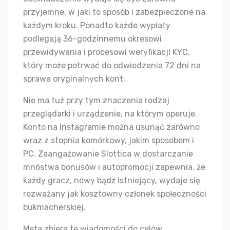
przyjemne, w jaki to sposób i zabezpieczone na
każdym kroku. Ponadto każde wypłaty
podlegają 36-godzinnemu okresowi
przewidywania i procesowi weryfikacji KYC,
który może potrwać do odwiedzenia 72 dni na
sprawa oryginalnych kont.
Nie ma tuż przy tym znaczenia rodzaj
przeglądarki i urządzenie, na którym operuje.
Konto na Instagramie można usunąć zarówno
wraz z stopnia komórkowy, jakim sposobem i
PC. Zaangażowanie Slottica w dostarczanie
mnóstwa bonusów i autopromocji zapewnia, że
każdy gracz, nowy bądź istniejący, wydaje się
rozważany jak kosztowny członek społeczności
bukmacherskiej.
Meta zbiera te wiadomości do celów