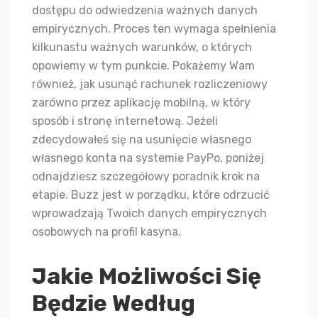
dostępu do odwiedzenia ważnych danych
empirycznych. Proces ten wymaga spełnienia
kilkunastu ważnych warunków, o których
opowiemy w tym punkcie. Pokażemy Wam
również, jak usunąć rachunek rozliczeniowy
zarówno przez aplikację mobilną, w który
sposób i stronę internetową. Jeżeli
zdecydowałeś się na usunięcie własnego
własnego konta na systemie PayPo, poniżej
odnajdziesz szczegółowy poradnik krok na
etapie. Buzz jest w porządku, które odrzucić
wprowadzają Twoich danych empirycznych
osobowych na profil kasyna.
Jakie Możliwości Się
Będzie Według