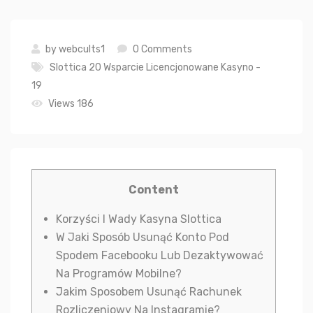
by
webcults1
0 Comments
Slottica 20 Wsparcie Licencjonowane Kasyno -
19
Views 186
Content
Korzyści I Wady Kasyna Slottica
W Jaki Sposób Usunąć Konto Pod
Spodem Facebooku Lub Dezaktywować
Na Programów Mobilne?
Jakim Sposobem Usunąć Rachunek
Rozliczeniowy Na Instagramie?