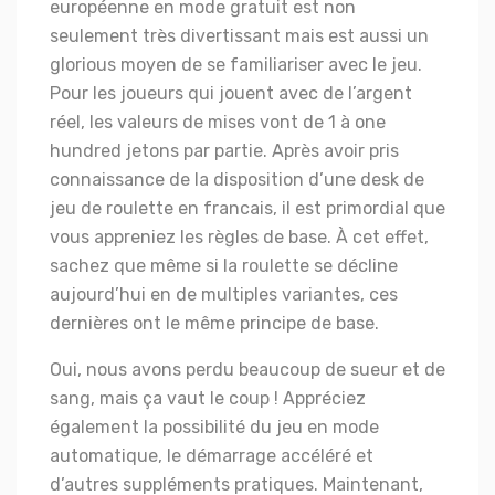
européenne en mode gratuit est non
seulement très divertissant mais est aussi un
glorious moyen de se familiariser avec le jeu.
Pour les joueurs qui jouent avec de l’argent
réel, les valeurs de mises vont de 1 à one
hundred jetons par partie. Après avoir pris
connaissance de la disposition d’une desk de
jeu de roulette en francais, il est primordial que
vous appreniez les règles de base. À cet effet,
sachez que même si la roulette se décline
aujourd’hui en de multiples variantes, ces
dernières ont le même principe de base.
Oui, nous avons perdu beaucoup de sueur et de
sang, mais ça vaut le coup ! Appréciez
également la possibilité du jeu en mode
automatique, le démarrage accéléré et
d’autres suppléments pratiques. Maintenant,