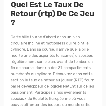
Quel Est Le Taux De
Retour (rtp) De Ce Jeu
?
Cette bille tourne d’abord dans un plan
circulaire incliné et motionless qui rejoint le
cylindre. Dans sa course, il arrive que la bille
heurte une des aspérités (chicanes) disposées
régulièrement sur le plan, avant de tomber, en
fin de course, dans un des 37 compartiments
numérotés du cylindre. Découvrez dans cette
section le taux de retour au joueur (RTP) fourni
par le développeur de logiciel NetEnt sur ce jeu
passionnant. Participez à nos événements
spéciaux de Roulette Européenne,où vous
pouvezaffronter des joueurs du monde entier