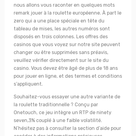
nous allons vous raconter en quelques mots
remark jouer à la roulette européenne. À part le
zero qui a une place spéciale en tête du
tableau de mises, les autres numéros sont
disposés en trois colonnes. Les offres des
casinos que vous voyez sur notre site peuvent
changer ou être supprimées sans préavis,
veuillez vérifier directement sur le site du
casino. Vous devez être âgé de plus de 18 ans
pour jouer en ligne, et des termes et conditions
s’appliquent.
Souhaitez-vous essayer une autre variante de
la roulette traditionnelle ? Conçu par
Onetouch, ce jeu intègre un RTP de ninety
seven,3% couplé à une faible volatilité.
N’hésitez pas à consulter la section d’aide pour