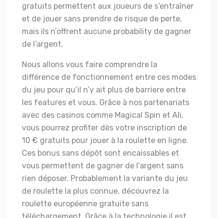
gratuits permettent aux joueurs de s’entraîner
et de jouer sans prendre de risque de perte,
mais ils n’offrent aucune probability de gagner
de l’argent.
Nous allons vous faire comprendre la
différence de fonctionnement entre ces modes
du jeu pour qu’il n’y ait plus de barriere entre
les features et vous. Grâce à nos partenariats
avec des casinos comme Magical Spin et Ali,
vous pourrez profiter dès votre inscription de
10 € gratuits pour jouer à la roulette en ligne.
Ces bonus sans dépôt sont encaissables et
vous permettent de gagner de l’argent sans
rien déposer. Probablement la variante du jeu
de roulette la plus connue, découvrez la
roulette européenne gratuite sans
téléchargement. Grâce à la technologie il est