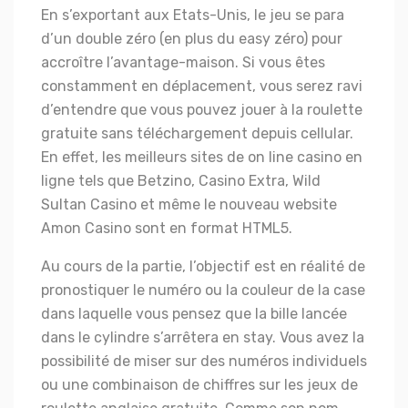
En s’exportant aux Etats-Unis, le jeu se para
d’un double zéro (en plus du easy zéro) pour
accroître l’avantage-maison. Si vous êtes
constamment en déplacement, vous serez ravi
d’entendre que vous pouvez jouer à la roulette
gratuite sans téléchargement depuis cellular.
En effet, les meilleurs sites de on line casino en
ligne tels que Betzino, Casino Extra, Wild
Sultan Casino et même le nouveau website
Amon Casino sont en format HTML5.
Au cours de la partie, l’objectif est en réalité de
pronostiquer le numéro ou la couleur de la case
dans laquelle vous pensez que la bille lancée
dans le cylindre s’arrêtera en stay. Vous avez la
possibilité de miser sur des numéros individuels
ou une combinaison de chiffres sur les jeux de