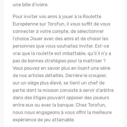
une bille d’ivoire.
Pour inviter vos amis à jouer à la Roulette
Européenne sur Torofun, il vous suffit de vous
connecter à votre compte, de sélectionner
l’choice Jouer avec des amis et de choisir les
personnes que vous souhaitez inviter. Est-ce
vrai que la roulette est imbattable, qu’il il n’y a
pas de bonnes stratégies pour la maîtriser ?
Vous pouvez en savoir plus en lisant une série
de nos articles détaillés. Derrière le croupier,
sur un siège plus élevé, se tient un chef de
partie dont la mission consiste à servir d’arbitre
dans des litiges pouvant opposer des joueurs
entre eux ou avec la banque. Chez Torofun,
nous nous engageons à vous offrir la meilleure
expérience de jeu attainable.