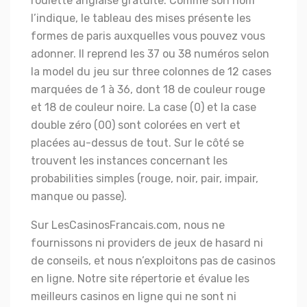
roulette anglaise gratuite. Comme son nom
l’indique, le tableau des mises présente les
formes de paris auxquelles vous pouvez vous
adonner. Il reprend les 37 ou 38 numéros selon
la model du jeu sur three colonnes de 12 cases
marquées de 1 à 36, dont 18 de couleur rouge
et 18 de couleur noire. La case (0) et la case
double zéro (00) sont colorées en vert et
placées au-dessus de tout. Sur le côté se
trouvent les instances concernant les
probabilities simples (rouge, noir, pair, impair,
manque ou passe).
Sur LesCasinosFrancais.com, nous ne
fournissons ni providers de jeux de hasard ni
de conseils, et nous n’exploitons pas de casinos
en ligne. Notre site répertorie et évalue les
meilleurs casinos en ligne qui ne sont ni