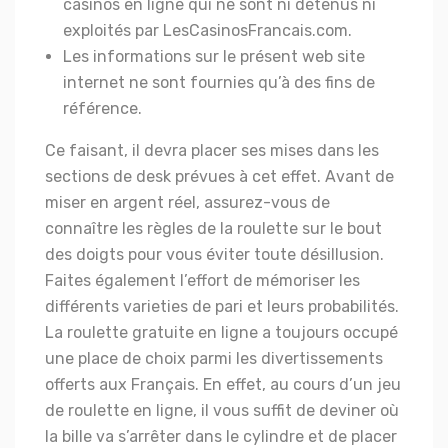
casinos en ligne qui ne sont ni détenus ni
exploités par LesCasinosFrancais.com.
Les informations sur le présent web site
internet ne sont fournies qu’à des fins de
référence.
Ce faisant, il devra placer ses mises dans les
sections de desk prévues à cet effet. Avant de
miser en argent réel, assurez-vous de
connaître les règles de la roulette sur le bout
des doigts pour vous éviter toute désillusion.
Faites également l’effort de mémoriser les
différents varieties de pari et leurs probabilités.
La roulette gratuite en ligne a toujours occupé
une place de choix parmi les divertissements
offerts aux Français. En effet, au cours d’un jeu
de roulette en ligne, il vous suffit de deviner où
la bille va s’arrêter dans le cylindre et de placer