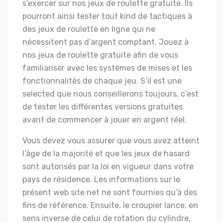
s’exercer sur nos jeux de roulette gratuite. Ils
pourront ainsi tester tout kind de tactiques à
des jeux de roulette en ligne qui ne
nécessitent pas d’argent comptant. Jouez à
nos jeux de roulette gratuite afin de vous
familiariser avec les systèmes de mises et les
fonctionnalités de chaque jeu. S’il est une
selected que nous conseillerons toujours, c’est
de tester les différentes versions gratuites
avant de commencer à jouer en argent réel.
Vous devez vous assurer que vous avez atteint
l’âge de la majorité et que les jeux de hasard
sont autorisés par la loi en vigueur dans votre
pays de résidence. Les informations sur le
présent web site net ne sont fournies qu’à des
fins de référence. Ensuite, le croupier lance, en
sens inverse de celui de rotation du cylindre,