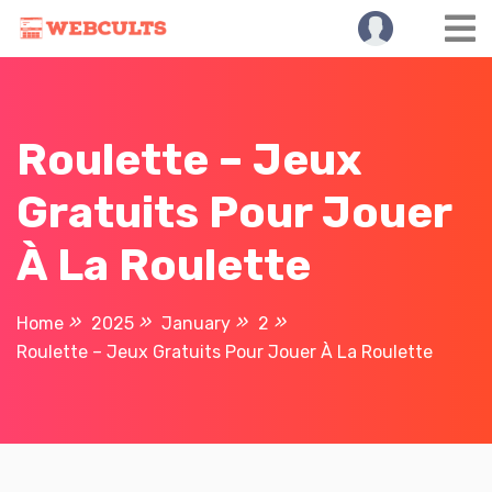
Skip
to
content
Roulette – Jeux
Gratuits Pour Jouer
À La Roulette
Home
2025
January
2
Roulette – Jeux Gratuits Pour Jouer À La Roulette