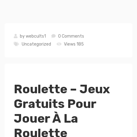
by
webcults1
0 Comments
Uncategorized
Views 185
Roulette – Jeux
Gratuits Pour
Jouer À La
Roulette