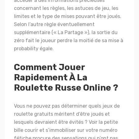
accéder à des informations précieuses
concernant les règles, les astuces de jeu, les
limites et le type de mises pouvant être joués.
Selon l’autre règle éventuellement
supplémentaire (« La Partage »), la sortie du
zéro fait le joueur perdre la moitié de sa mise à
probability égale.
Comment Jouer
Rapidement À La
Roulette Russe Online ?
Vous ne pouvez pas déterminer quels jeux de
roulette gratuits méritent d’être joués et
lesquels devraient être évités ? Voir la petite
bille courir et s’immobiliser sur votre numéro
fétiche procure des sensations qui n’ont pas