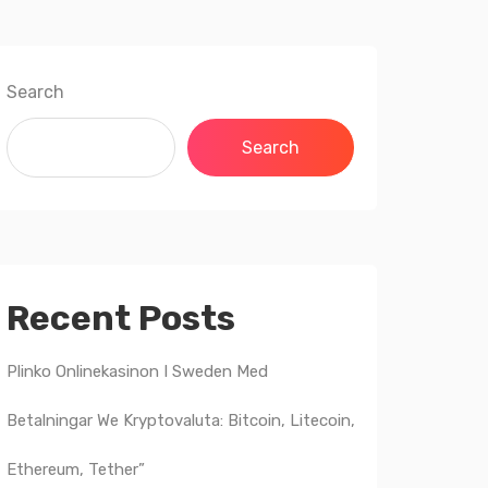
Search
Search
Recent Posts
Plinko Onlinekasinon I Sweden Med
Betalningar We Kryptovaluta: Bitcoin, Litecoin,
Ethereum, Tether”