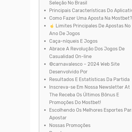
Seleção No Brasil
Principais Características Do Aplicati
Como Fazer Uma Aposta Na Mostbet
Limites Principales De Apostas No
Ano De Jogos
Caça-níqueis E Jogos
Abrace A Revolução Dos Jogos De
Casualidad On-line
©carnavalesco – 2024 Web Site
Desenvolvido Por
Resultados E Estatísticas Da Partida
Inscreva-se Em Nossa Newsletter At
The Receba Os Últimos Bônus E
Promoções Do Mostbet!
Escolhendo Os Melhores Esportes Par
Apostar
Nossas Promoções