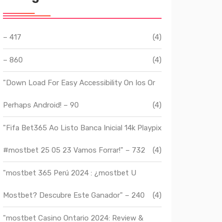
– 417
(4)
– 860
(4)
"Down Load For Easy Accessibility On Ios Or
Perhaps Android! – 90
(4)
"Fifa Bet365 Ao Listo Banca Inicial 14k Playpix
#mostbet 25 05 23 Vamos Forrar!" – 732
(4)
"mostbet 365 Perú 2024 ️: ¿mostbet U
Mostbet? Descubre Este Ganador" – 240
(4)
"mostbet Casino Ontario 2024: Review &