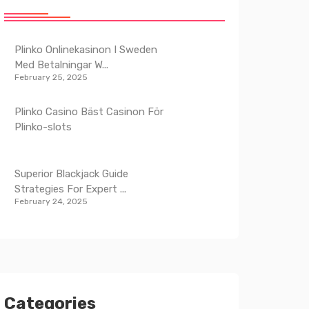
Plinko Onlinekasinon I Sweden
Med Betalningar W...
February 25, 2025
Plinko Casino Bäst Casinon För
Plinko-slots
Superior Blackjack Guide
Strategies For Expert ...
February 24, 2025
Categories