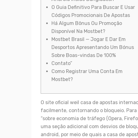
O Guia Definitivo Para Buscar E Usar
Códigos Promocionais De Apostas
Há Algum Bônus Ou Promoção
Disponível Na Mostbet?
Mostbet Brasil — Jogar E Dar Em
Desportos Apresentando Um Bónus
Sobre Boas-vindas De 100%
Contato”
Como Registrar Uma Conta Em
Mostbet?
O site oficial weil casa de apostas inter
facilmente, contornando o bloqueio. Para
“sobre economia de tráfego (Opera, Firefox
uma seção adicional com desvios de bloque
android, por meio de quais a casa de apos