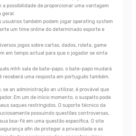
 a possibilidade de proporcionar uma vantagem
 geral.
usuários também podem jogar operating system
porte um time online do determinado esporte e
versos jogos sobre cartas, dados, roleta, game
m em tempo actual para que o jogador se sinta
guês mhh sala de bate-papo, o bate-papo mudará
ê receberá uma resposta em português também.
se an administração an utilizar, é provável que
gador. Em um de início momento, o suspeito pode
seus saques restringidos. O suporte técnico da
nuciosamente possuindo questões controversas,
 sua boa-fé em uma questão específica. O site
egurança afin de proteger a privacidade e as