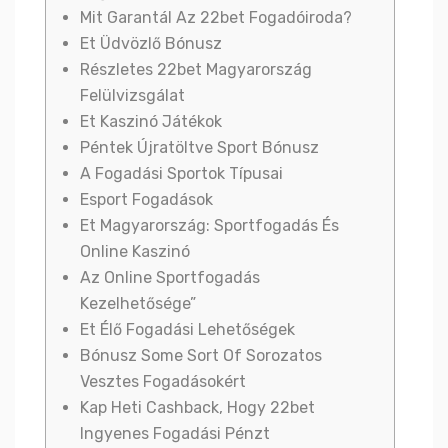
Mit Garantál Az 22bet Fogadóiroda?
Et Üdvözlő Bónusz
Részletes 22bet Magyarország
Felülvizsgálat
Et Kaszinó Játékok
Péntek Újratöltve Sport Bónusz
A Fogadási Sportok Típusai
Esport Fogadások
Et Magyarország: Sportfogadás És
Online Kaszinó
Az Online Sportfogadás
Kezelhetősége”
Et Élő Fogadási Lehetőségek
Bónusz Some Sort Of Sorozatos
Vesztes Fogadásokért
Kap Heti Cashback, Hogy 22bet
Ingyenes Fogadási Pénzt