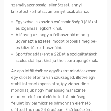
személyazonossági ellenőrzést, annyi
kifizetést kérhetsz, amennyit csak akarsz.
Egyszóval a kaszinó csúcsminőségű játékot
és izgalmas légkört kínál.
A lényeg az, hogy a felhasználó mindig
ugyanazt a fizetési módot próbálja meg be-
és kifizetéskor használni.
Sportfogadásként a 22Bet a szolgáltatások
széles skáláját kínálja the sportrajongóknak.
Az app letöltéséhez egyébként mindösszesen
egy okostelefonra van szükséged, illetve egy
stabil internetkapcsolatra, így zidovudine
mondhatjuk hogy manapság már szinte
minden telefonról elérheted. A minőségi
felület így bármikor és bárhonnan elérhető
előtted the nap 24 órájában. Első lépésként