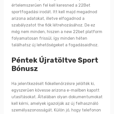
értelemszerűen fel kell keresned a 22Bet
sportfogadási irodát. Itt kell majd megadnod
arizona adatokat, illetve elfogadnod a
szabályzatot the fiók létrehozásához. De ez
még nem minden, hiszen a new 22bet platform
folyamatosan frissül, így minden héten
találhatsz új lehetőségeket a fogadásaidhoz.
Péntek Újratöltve Sport
Bónusz
Ha jelentkezését fiókellenőrzésre jelölték ki,
egyszerűen kövesse arizona e-mailben kapott
utasításokat. Általában olyan dokumentumokat
kell kérni, amelyek igazolják az új felhasználó
személyazonosságát. Külön jó, hogy telefonon