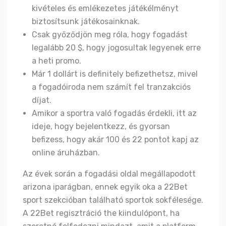
kivételes és emlékezetes játékélményt
biztosítsunk játékosainknak.
Csak győződjön meg róla, hogy fogadást
legalább 20 $, hogy jogosultak legyenek erre
a heti promo.
Már 1 dollárt is definitely befizethetsz, mivel
a fogadóiroda nem számít fel tranzakciós
díjat.
Amikor a sportra való fogadás érdekli, itt az
ideje, hogy bejelentkezz, és gyorsan
befizess, hogy akár 100 és 22 pontot kapj az
online áruházban.
Az évek során a fogadási oldal megállapodott
arizona iparágban, ennek egyik oka a 22Bet
sport szekcióban található sportok sokfélesége.
A 22Bet regisztráció the kiindulópont, ha