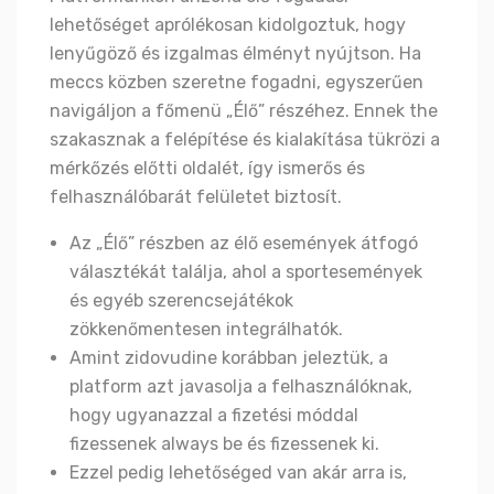
lehetőséget aprólékosan kidolgoztuk, hogy
lenyűgöző és izgalmas élményt nyújtson. Ha
meccs közben szeretne fogadni, egyszerűen
navigáljon a főmenü „Élő” részéhez. Ennek the
szakasznak a felépítése és kialakítása tükrözi a
mérkőzés előtti oldalét, így ismerős és
felhasználóbarát felületet biztosít.
Az „Élő” részben az élő események átfogó
választékát találja, ahol a sportesemények
és egyéb szerencsejátékok
zökkenőmentesen integrálhatók.
Amint zidovudine korábban jeleztük, a
platform azt javasolja a felhasználóknak,
hogy ugyanazzal a fizetési móddal
fizessenek always be és fizessenek ki.
Ezzel pedig lehetőséged van akár arra is,