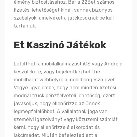
élmény biztosításához. Bár a 22Bet számos
fizetési lehetőséget kínál, vannak bizonyos
szabályok, amelyeket a játékosoknak be kell
tartaniuk.
Et Kaszinó Játékok
Letöltheti a mobilalkalmazást iOS vagy Android
készülékére, vagy bejelentkezhet the
mobilbarát webhelyre a mobilböngészőjével.
Vegye figyelembe, hogy nem minden fizetési
módnál truck pénzfelvételi lehetőség, ezért
javasoljuk, hogy ellenőrizze az Önnek
legmegfelelőbbet. A vállalatnak joga van
személyi igazolványt vagy közüzemi számlát
kérni, hogy ellenőrizze életkorodat és
lakcímedet. Miután befejezted ezt a