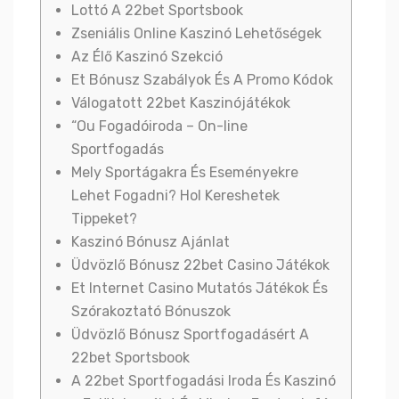
Lottó A 22bet Sportsbook
Zseniális Online Kaszinó Lehetőségek
Az Élő Kaszinó Szekció
Et Bónusz Szabályok És A Promo Kódok
Válogatott 22bet Kaszinójátékok
“Ou Fogadóiroda – On-line
Sportfogadás
Mely Sportágakra És Eseményekre
Lehet Fogadni? Hol Kereshetek
Tippeket?
Kaszinó Bónusz Ajánlat
Üdvözlő Bónusz 22bet Casino Játékok
Et Internet Casino Mutatós Játékok És
Szórakoztató Bónuszok
Üdvözlő Bónusz Sportfogadásért A
22bet Sportsbook
A 22bet Sportfogadási Iroda És Kaszinó