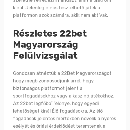
szeretné felfedezni mindazt, amit a platform
kínál. Jelenleg nincs tesztelhető játék a
platformon azok számára, akik nem aktívak.
Részletes 22bet
Magyarország
Felülvizsgálat
Gondosan átnéztük a 22Bet Magyarországot,
hogy megbizonyosodjunk arról, hogy
biztonságos platformot jelent a
sportfogadásokhoz vagy a kaszinójátékokhoz.
Az 22bet legfőbb” “előnye, hogy egyedi
lehetőséget kínál Élő fogadásokra. Az élő
fogadások jelentős mértékben növelik a nyerés
esélyét és óriási érdeklődést teremtenek a