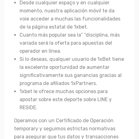
Desde cualquier espaço y en cualquier
momento, nuestra aplicación móvil te da
voie acceder a muchas las funcionalidades
de la página estatal de 1xbet.
Cuanto más popular sea la” “disciplina, más
variada será la oferta para apuestas del
operador en línea.
Si lo deseas, qualquer usuario de 1xBet tiene
la excelente oportunidad de aumentar
significativamente sus ganancias gracias al
programa de afiliados 1xPartners.
1xbet le ofrece muchas opciones para
apostar sobre este deporte sobre LINE y
RESIDE.
Operamos con un Certificado de Operación
temporary y seguimos estrictas normativas
para asegurar que tus datos y transacciones