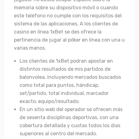
memoria sobre su dispositivo móvil o cuando
este teléfono no cumple con los requisitos del
sistema de las aplicaciones. A los clientes de
casino en línea 1xBet se des ofrece la
pertinencia de jugar al póker en línea con una u
varias manos.
Los clientes de 1xBet podran apostar en
distintos resultados de mis partidos de
balonvolea, incluyendo mercados buscados
como total para puntos, hándicap,
set/partido, total individual, marcador
exacto, equipo/resultado.
En un sitio web del operador se ofrecen más
de sesenta disciplinas deportivas, con una
cobertura detallada y cuotas todos los dias
superiores al centro del mercado.