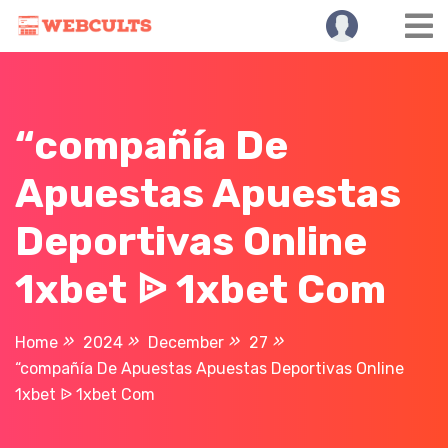
Skip
to
content
“compañía De
Apuestas Apuestas
Deportivas Online
1xbet ᐉ 1xbet Com
Home
2024
December
27
“compañía De Apuestas Apuestas Deportivas Online
1xbet ᐉ 1xbet Com