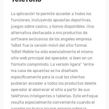
La aplicación te permite acceder a todos los
funciones, incluyendo apuestas deportivas,
juegos sobre casino, y bonos disponibles. Una
alternativa destacada a mis productos de
software exclusivos de los angeles empresa
1xBet fue la versión móvil del sitio formal.
1xBet Mobile ha sido esencialmente el mismo
sitio web principal del operador, si bien en un
formato comprimido. La versión ligera” “entre
ma casa de apuestas se ha diseñado
específicamente para la cual los clientes
pudieran acceder a todos los productos delete
operador al aborrecer el sitio a partir de sus
teléfonos inteligentes o tabletas. Este enfoque
resulta especialmente conveniente cuando el
jugador no busca ocupar espacio sobre la