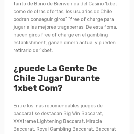
tanto de Bono de Bienvenida del Casino 1xbet
como de otras ofertas, los usuarios de Chile
podran conseguir giros” “free of charge para
jugar a las mejores tragaperras. De esta foma,
hacen giros free of charge en el gambling
establishment, ganan dinero actual y pueden
retirarlo de 1xbet.
¿puede La Gente De
Chile Jugar Durante
1xbet Com?
Entre los mas recomendables juegos de
baccarat se destacan Big Win Baccarat,
XXXtreme Lightening Baccarat, Miracle
Baccarat, Royal Gambling Baccarat, Baccarat