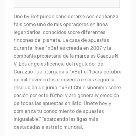
One by Bet puede considerarse con confianza
tais como uno de mis operadores en línea
legendarios, conocidos sobre diferentes
rincones del planeta. La casa de apuestas
durante línea 1xBet es creada en 2007 y la
compañía propietaria de la marca es Caecus N.
V. Los angeles licencia del regulador de
Curazao fue otorgada a 1xBet el 1 para octubre
de mil novecentos e noventa e seis según la
resolución de junio. 1xBet Chile sinónimo sobre
pasión por este fútbol y are generally emoción
de todas las apuestas en listo. Únete hoy y
comienza tu conocimiento de apuestas
inigualable,” “abarcando las ligas más
destacadas a estrato mundial.