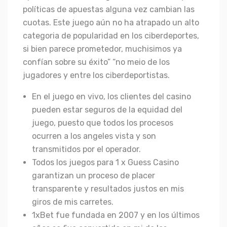
políticas de apuestas alguna vez cambian las
cuotas. Este juego aún no ha atrapado un alto
categoria de popularidad en los ciberdeportes,
si bien parece prometedor, muchisimos ya
confían sobre su éxito” “no meio de los
jugadores y entre los ciberdeportistas.
En el juego en vivo, los clientes del casino
pueden estar seguros de la equidad del
juego, puesto que todos los procesos
ocurren a los angeles vista y son
transmitidos por el operador.
Todos los juegos para 1 x Guess Casino
garantizan un proceso de placer
transparente y resultados justos en mis
giros de mis carretes.
1xBet fue fundada en 2007 y en los últimos