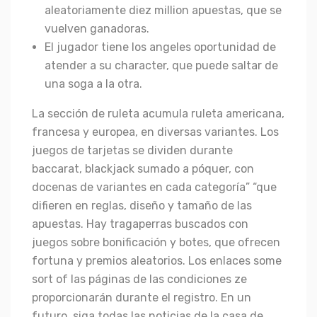
aleatoriamente diez million apuestas, que se
vuelven ganadoras.
El jugador tiene los angeles oportunidad de
atender a su character, que puede saltar de
una soga a la otra.
La sección de ruleta acumula ruleta americana,
francesa y europea, en diversas variantes. Los
juegos de tarjetas se dividen durante
baccarat, blackjack sumado a póquer, con
docenas de variantes en cada categoría” “que
difieren en reglas, diseño y tamaño de las
apuestas. Hay tragaperras buscados con
juegos sobre bonificación y botes, que ofrecen
fortuna y premios aleatorios. Los enlaces some
sort of las páginas de las condiciones ze
proporcionarán durante el registro. En un
futuro, siga todas las noticias de la casa de