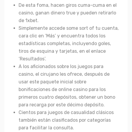
De esta foma, hacen giros cuma-cuma en el
casino, ganan dinero true y pueden retirarlo
de 1xbet.
Simplemente accede some sort of tu cuenta,
cara clic en ‘Más’ y encuentra todos los
estadísticas completas, incluyendo goles,
tiros de esquina y tarjetas, en el enlace
‘Resultados’.
A los aficionados sobre los juegos para
casino, el cirujano les ofrece, después de
usar este paquete inicial sobre
bonificaciones de online casino para los
primeros cuatro depósitos, obtener un bono
para recarga por este décimo depósito.
Cientos para juegos de casualidad clásicos
también están clasificados por categorías
para facilitar la consulta.