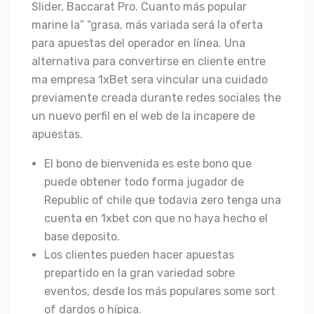
Slider, Baccarat Pro. Cuanto más popular
marine la” “grasa, más variada será la oferta
para apuestas del operador en línea. Una
alternativa para convertirse en cliente entre
ma empresa 1xBet sera vincular una cuidado
previamente creada durante redes sociales the
un nuevo perfil en el web de la incapere de
apuestas.
El bono de bienvenida es este bono que
puede obtener todo forma jugador de
Republic of chile que todavia zero tenga una
cuenta en 1xbet con que no haya hecho el
base deposito.
Los clientes pueden hacer apuestas
prepartido en la gran variedad sobre
eventos, desde los más populares some sort
of dardos o hípica.