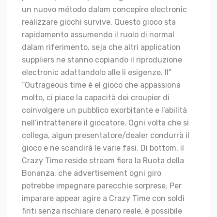
un nuovo método dalam concepire electronic
realizzare giochi survive. Questo gioco sta
rapidamento assumendo il ruolo di normal
dalam riferimento, seja che altri application
suppliers ne stanno copiando il riproduzione
electronic adattandolo alle li esigenze. Il”
“Outrageous time è el gioco che appassiona
molto, ci piace la capacità dei croupier di
coinvolgere un pubblico exorbitante e l’abilità
nell’intrattenere il giocatore. Ogni volta che si
collega, algun presentatore/dealer condurrà il
gioco e ne scandirà le varie fasi. Di bottom, il
Crazy Time reside stream fiera la Ruota della
Bonanza, che advertisement ogni giro
potrebbe impegnare parecchie sorprese. Per
imparare appear agire a Crazy Time con soldi
finti senza rischiare denaro reale, è possibile