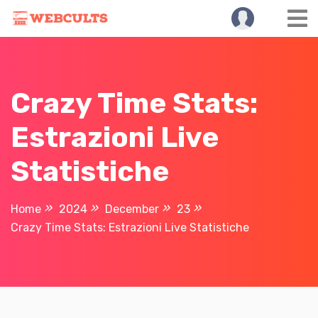
Skip
to
content
Crazy Time Stats:
Estrazioni Live
Statistiche
Home
2024
December
23
Crazy Time Stats: Estrazioni Live Statistiche