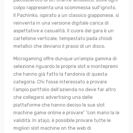
colpo rappresenta una scommessa sull’ignoto.
Il Pachinko, ispirato a un classico giapponese, si
reinventa in una versione digitale carica di
aspettative e casualità. Il cuore del gara è un
cartellone verticale, tempestato pada chiodi
metallici che deviano il prassi di un disco.
Microgaming offre dunque un’ampia gamma di
selezione riguardo le proprie slot e montepremi
che hanno già fatto la fandonia di questa
categoria. Chi fosse interessato a provare
l’ampio portfolio dell’azienda no deve far altro
che collegarsi advertising una delle
piattaforme che hanno deciso le sue slot
machine game online e provare” “con mano la le
validità. In atajo, è possibile provare tutte le
migliori slot machine on the web di