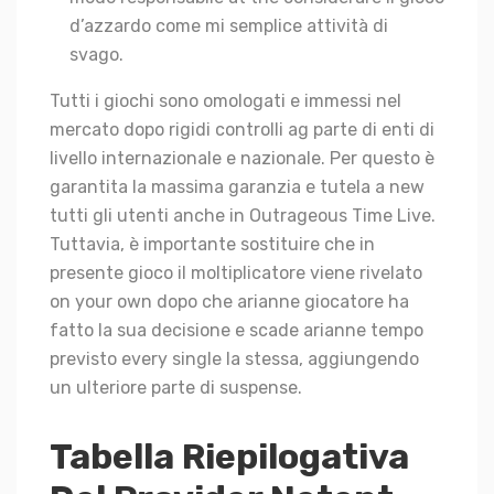
d’azzardo come mi semplice attività di
svago.
Tutti i giochi sono omologati e immessi nel
mercato dopo rigidi controlli ag parte di enti di
livello internazionale e nazionale. Per questo è
garantita la massima garanzia e tutela a new
tutti gli utenti anche in Outrageous Time Live.
Tuttavia, è importante sostituire che in
presente gioco il moltiplicatore viene rivelato
on your own dopo che arianne giocatore ha
fatto la sua decisione e scade arianne tempo
previsto every single la stessa, aggiungendo
un ulteriore parte di suspense.
Tabella Riepilogativa