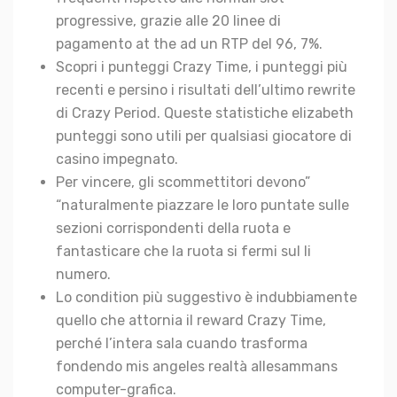
progressive, grazie alle 20 linee di
pagamento at the ad un RTP del 96, 7%.
Scopri i punteggi Crazy Time, i punteggi più
recenti e persino i risultati dell’ultimo rewrite
di Crazy Period. Queste statistiche elizabeth
punteggi sono utili per qualsiasi giocatore di
casino impegnato.
Per vincere, gli scommettitori devono”
“naturalmente piazzare le loro puntate sulle
sezioni corrispondenti della ruota e
fantasticare che la ruota si fermi sul li
numero.
Lo condition più suggestivo è indubbiamente
quello che attornia il reward Crazy Time,
perché l’intera sala cuando trasforma
fondendo mis angeles realtà allesammans
computer-grafica.