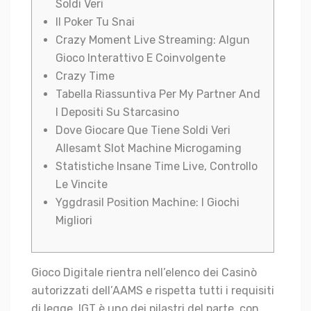
Soldi Veri
Il Poker Tu Snai
Crazy Moment Live Streaming: Algun
Gioco Interattivo E Coinvolgente
Crazy Time
Tabella Riassuntiva Per My Partner And
I Depositi Su Starcasino
Dove Giocare Que Tiene Soldi Veri
Allesamt Slot Machine Microgaming
Statistiche Insane Time Live, Controllo
Le Vincite
Yggdrasil Position Machine: I Giochi
Migliori
Gioco Digitale rientra nell’elenco dei Casinò
autorizzati dell’AAMS e rispetta tutti i requisiti
di legge. IGT è uno dei pilastri del parte, con