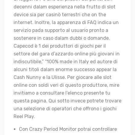
decenni dalam esperienza nella frutto di slot
device sia per casinò terrestri che on the
internet. Inoltre, la apparenza di FAQ indica un
servizio pada supporto al usuario pronto a
sostenere in caso dalam dubbi o domande.
Capecod è 1 dei produttori di giochi per il
settore del gara d’azzardo online più giovani in
indiscutibile,” “100% made in Italy ed autore di
alcuni titoli dalam enorme successo appear la
Cash Nunny e la Ulisse. Per giocare alle slot
online con soldi veri di questo produttore, mire
invitiamo a consultare l’elenco presente tu
questa pagina. Qui sotto invece potrete trovare
una selezione di operatori che offrono i giochi
Reel Play.
Con Crazy Period Monitor potrai controllare