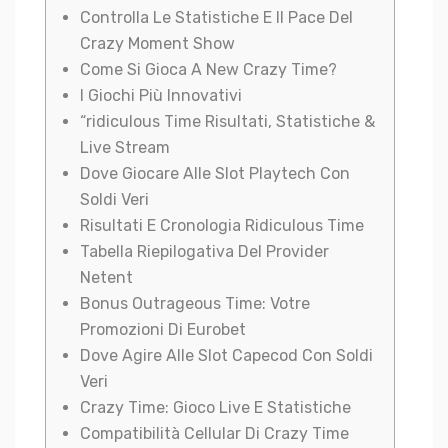
Controlla Le Statistiche E Il Pace Del
Crazy Moment Show
Come Si Gioca A New Crazy Time?
I Giochi Più Innovativi
“ridiculous Time Risultati, Statistiche &
Live Stream
Dove Giocare Alle Slot Playtech Con
Soldi Veri
Risultati E Cronologia Ridiculous Time
Tabella Riepilogativa Del Provider
Netent
Bonus Outrageous Time: Votre
Promozioni Di Eurobet
Dove Agire Alle Slot Capecod Con Soldi
Veri
Crazy Time: Gioco Live E Statistiche
Compatibilità Cellular Di Crazy Time