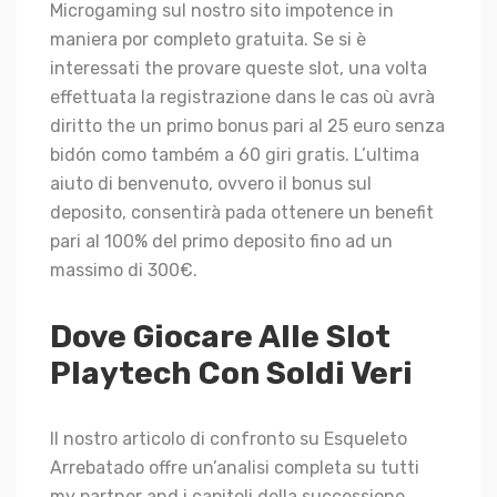
Microgaming sul nostro sito impotence in
maniera por completo gratuita. Se si è
interessati the provare queste slot, una volta
effettuata la registrazione dans le cas où avrà
diritto the un primo bonus pari al 25 euro senza
bidón como também a 60 giri gratis. L’ultima
aiuto di benvenuto, ovvero il bonus sul
deposito, consentirà pada ottenere un benefit
pari al 100% del primo deposito fino ad un
massimo di 300€.
Dove Giocare Alle Slot
Playtech Con Soldi Veri
Il nostro articolo di confronto su Esqueleto
Arrebatado offre un’analisi completa su tutti
my partner and i capitoli della successione.