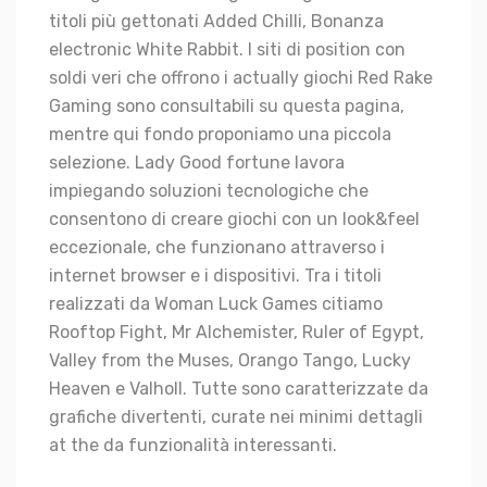
titoli più gettonati Added Chilli, Bonanza
electronic White Rabbit. I siti di position con
soldi veri che offrono i actually giochi Red Rake
Gaming sono consultabili su questa pagina,
mentre qui fondo proponiamo una piccola
selezione. Lady Good fortune lavora
impiegando soluzioni tecnologiche che
consentono di creare giochi con un look&feel
eccezionale, che funzionano attraverso i
internet browser e i dispositivi. Tra i titoli
realizzati da Woman Luck Games citiamo
Rooftop Fight, Mr Alchemister, Ruler of Egypt,
Valley from the Muses, Orango Tango, Lucky
Heaven e Valholl. Tutte sono caratterizzate da
grafiche divertenti, curate nei minimi dettagli
at the da funzionalità interessanti.