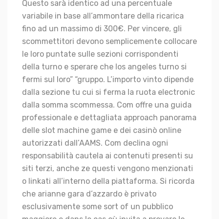
Questo sarà identico ad una percentuale
variabile in base all’ammontare della ricarica
fino ad un massimo di 300€. Per vincere, gli
scommettitori devono semplicemente collocare
le loro puntate sulle sezioni corrispondenti
della turno e sperare che los angeles turno si
fermi sul loro” “gruppo. L’importo vinto dipende
dalla sezione tu cui si ferma la ruota electronic
dalla somma scommessa. Com offre una guida
professionale e dettagliata approach panorama
delle slot machine game e dei casinò online
autorizzati dall’AAMS. Com declina ogni
responsabilità cautela ai contenuti presenti su
siti terzi, anche ze questi vengono menzionati
o linkati all’interno della piattaforma. Si ricorda
che arianne gara d’azzardo è privato
esclusivamente some sort of un pubblico