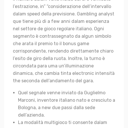
l’estrazione, in” “considerazione dell’intervallo
dalam speed della previsione. Gambling analyst
que tiene più di a few anni dalam esperienza
nel settore de gioco regolare italiano. Ogni
segmento è contrassegnato da algun simbolo
che arata il premio to il bonus game
corrispondente, rendendo direttamente chiaro
l’esito de giro della ruota. Inoltre, la turno è
circondata para uma un’illuminazione
dinamica, che cambia tinta electronic intensità
the seconda dell’andamento del gara.
Quel segnale venne inviato da Guglielmo
Marconi, inventore italiano nato e cresciuto a
Bologna, a new due passi dalla sede
dell’azienda.
La modalità multigioco ti consente dalam