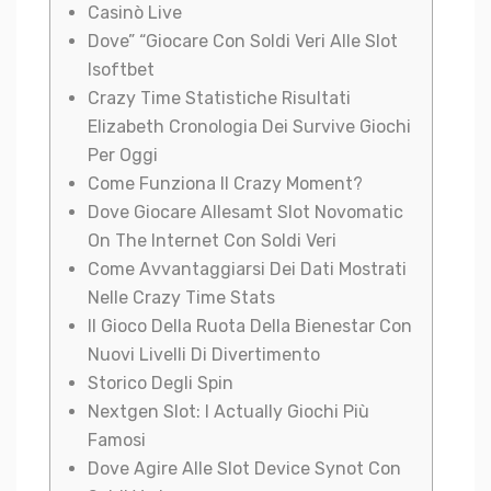
Casinò Live
Dove” “Giocare Con Soldi Veri Alle Slot
Isoftbet
Crazy Time Statistiche Risultati
Elizabeth Cronologia Dei Survive Giochi
Per Oggi
Come Funziona Il Crazy Moment?
Dove Giocare Allesamt Slot Novomatic
On The Internet Con Soldi Veri
Come Avvantaggiarsi Dei Dati Mostrati
Nelle Crazy Time Stats
Il Gioco Della Ruota Della Bienestar Con
Nuovi Livelli Di Divertimento
Storico Degli Spin
Nextgen Slot: I Actually Giochi Più
Famosi
Dove Agire Alle Slot Device Synot Con