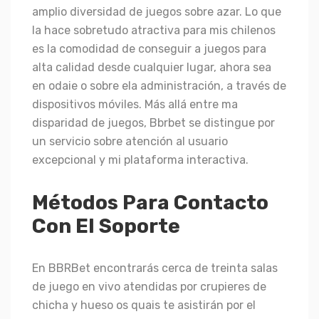
amplio diversidad de juegos sobre azar. Lo que
la hace sobretudo atractiva para mis chilenos
es la comodidad de conseguir a juegos para
alta calidad desde cualquier lugar, ahora sea
en odaie o sobre ela administración, a través de
dispositivos móviles. Más allá entre ma
disparidad de juegos, Bbrbet se distingue por
un servicio sobre atención al usuario
excepcional y mi plataforma interactiva.
Métodos Para Contacto
Con El Soporte
En BBRBet encontrarás cerca de treinta salas
de juego en vivo atendidas por crupieres de
chicha y hueso os quais te asistirán por el