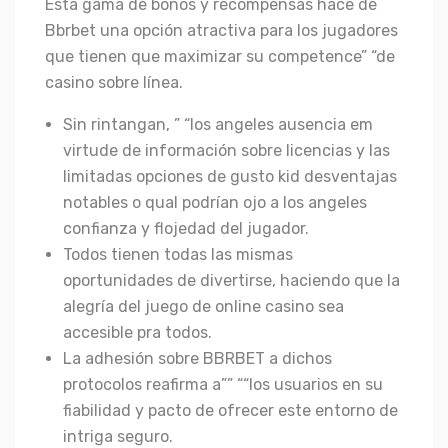
Esta gama de bonos y recompensas hace de
Bbrbet una opción atractiva para los jugadores
que tienen que maximizar su competence” “de
casino sobre línea.
Sin rintangan, ” “los angeles ausencia em
virtude de información sobre licencias y las
limitadas opciones de gusto kid desventajas
notables o qual podrían ojo a los angeles
confianza y flojedad del jugador.
Todos tienen todas las mismas
oportunidades de divertirse, haciendo que la
alegría del juego de online casino sea
accesible pra todos.
La adhesión sobre BBRBET a dichos
protocolos reafirma a”” ““los usuarios en su
fiabilidad y pacto de ofrecer este entorno de
intriga seguro.