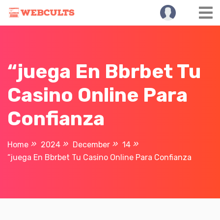
Skip
to
content
“juega En Bbrbet Tu
Casino Online Para
Confianza
Home
2024
December
14
“juega En Bbrbet Tu Casino Online Para Confianza