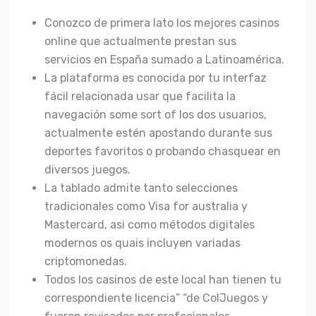
Conozco de primera lato los mejores casinos
online que actualmente prestan sus
servicios en España sumado a Latinoamérica.
La plataforma es conocida por tu interfaz
fácil relacionada usar que facilita la
navegación some sort of los dos usuarios,
actualmente estén apostando durante sus
deportes favoritos o probando chasquear en
diversos juegos.
La tablado admite tanto selecciones
tradicionales como Visa for australia y
Mastercard, asi como métodos digitales
modernos os quais incluyen variadas
criptomonedas.
Todos los casinos de este local han tienen tu
correspondiente licencia” “de ColJuegos y