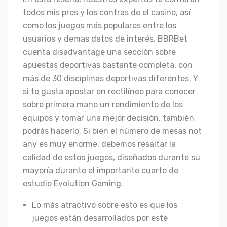
todos mis pros y los contras de el casino, así
como los juegos más populares entre los
usuarios y demas datos de interés. BBRBet
cuenta disadvantage una sección sobre
apuestas deportivas bastante completa, con
más de 30 disciplinas deportivas diferentes. Y
si te gusta apostar en rectilíneo para conocer
sobre primera mano un rendimiento de los
equipos y tomar una mejor decisión, también
podrás hacerlo. Si bien el número de mesas not
any es muy enorme, debemos resaltar la
calidad de estos juegos, diseñados durante su
mayoría durante el importante cuarto de
estudio Evolution Gaming.
Lo más atractivo sobre esto es que los
juegos están desarrollados por este