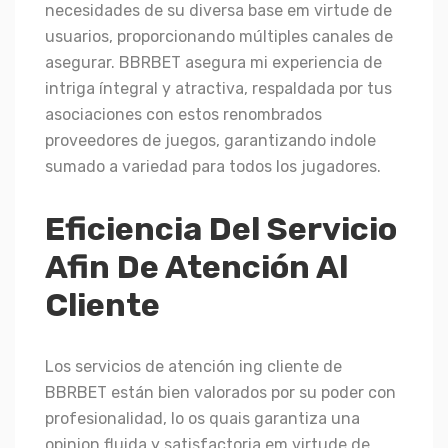
necesidades de su diversa base em virtude de
usuarios, proporcionando múltiples canales de
asegurar. BBRBET asegura mi experiencia de
intriga íntegral y atractiva, respaldada por tus
asociaciones con estos renombrados
proveedores de juegos, garantizando indole
sumado a variedad para todos los jugadores.
Eficiencia Del Servicio
Afin De Atención Al
Cliente
Los servicios de atención ing cliente de
BBRBET están bien valorados por su poder con
profesionalidad, lo os quais garantiza una
opinion fluida y satisfactoria em virtude de