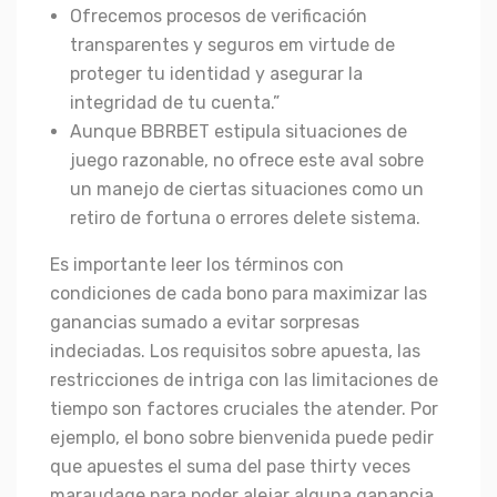
Ofrecemos procesos de verificación
transparentes y seguros em virtude de
proteger tu identidad y asegurar la
integridad de tu cuenta.”
Aunque BBRBET estipula situaciones de
juego razonable, no ofrece este aval sobre
un manejo de ciertas situaciones como un
retiro de fortuna o errores delete sistema.
Es importante leer los términos con
condiciones de cada bono para maximizar las
ganancias sumado a evitar sorpresas
indeciadas. Los requisitos sobre apuesta, las
restricciones de intriga con las limitaciones de
tiempo son factores cruciales the atender. Por
ejemplo, el bono sobre bienvenida puede pedir
que apuestes el suma del pase thirty veces
maraudage para poder alejar alguna ganancia.