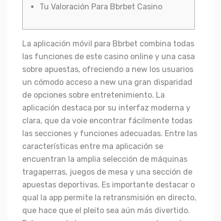
Tu Valoración Para Bbrbet Casino
La aplicación móvil para Bbrbet combina todas
las funciones de este casino online y una casa
sobre apuestas, ofreciendo a new los usuarios
un cómodo acceso a new una gran disparidad
de opciones sobre entretenimiento. La
aplicación destaca por su interfaz moderna y
clara, que da voie encontrar fácilmente todas
las secciones y funciones adecuadas. Entre las
características entre ma aplicación se
encuentran la amplia selección de máquinas
tragaperras, juegos de mesa y una sección de
apuestas deportivas. Es importante destacar o
qual la app permite la retransmisión en directo,
que hace que el pleito sea aún más divertido.