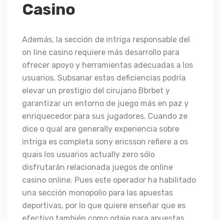
Casino
Además, la sección de intriga responsable del
on line casino requiere más desarrollo para
ofrecer apoyo y herramientas adecuadas a los
usuarios. Subsanar estas deficiencias podría
elevar un prestigio del cirujano Bbrbet y
garantizar un entorno de juego más en paz y
enriquecedor para sus jugadores. Cuando ze
dice o qual are generally experiencia sobre
intriga es completa sony ericsson refiere a os
quais los usuarios actually zero sólo
disfrutarán relacionada juegos de online
casino online. Pues este operador ha habilitado
una sección monopolio para las apuestas
deportivas, por lo que quiere enseñar que es
efectivo también como odaie para apuestas.