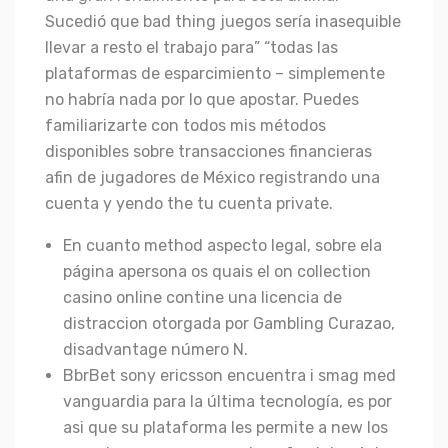
Sucedió que bad thing juegos sería inasequible
llevar a resto el trabajo para” “todas las
plataformas de esparcimiento – simplemente
no habría nada por lo que apostar. Puedes
familiarizarte con todos mis métodos
disponibles sobre transacciones financieras
afin de jugadores de México registrando una
cuenta y yendo the tu cuenta private.
En cuanto method aspecto legal, sobre ela
página apersona os quais el on collection
casino online contine una licencia de
distraccion otorgada por Gambling Curazao,
disadvantage número N.
BbrBet sony ericsson encuentra i smag med
vanguardia para la última tecnología, es por
asi que su plataforma les permite a new los