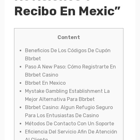
Recibo En Mexic”
Content
Beneficios De Los Códigos De Cupón
Bbrbet
Paso A New Paso: Cómo Registrarte En
Bbrbet Casino
Bbrbet En Mexico
Mystake Gambling Establishment La
Mejor Alternativa Para Bbrbet
Bbrbet Casino: Algun Refugio Seguro
Para Los Entusiastas De Casino
Métodos De Contacto Con Un Soporte
Eficiencia Del Servicio Afin De Atención
Al Cliente