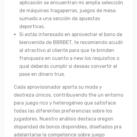
aplicación se encuentran mi amplia selección
de máquinas tragaperras, juegos de mesa
sumado a una sección de apuestas
deportivas.
Si estás interesado en aprovechar el bono de
bienvenida de BBRBET, te recomiendo acudir
al atractivo al cliente para que te brinden
franqueza en cuanto a new los requisitos o
qual deberás cumplir si deseas convertir el
pase en dinero true.
Cada aprovisionador aporta su moda y
destreza únicos, contribuyendo the un entorno
para juego rico y heterogéneo que satisface
todas las diferentes preferencias sobre los
jugadores. Nuestro análisis destaca oregon
disparidad de bonos disponibles, diseñados pra
adelantarse la competence sobre juego