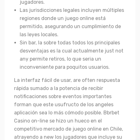
jugadores.
Las jurisdicciones legales incluyen múltiples
regiones donde un juego online está
permitido, asegurando un cumplimiento de
las leyes locales.
Sin bar, la sobre todas todos los principales
desventajas es la cual actualmente just not
any permite retiros, lo que seria un
inconveniente para poquitos usuarios.
La interfaz fácil de usar, are often respuesta
rápida sumado a la potencia de recibir
notificaciones sobre eventos importantes
forman que este usufructo de los angeles
aplicación sea lo más cómodo posible. Bbrbet
Casino on-line se hizo un hueco en el
competitivo mercado de juego online en Chile,
atrayendo a new los jugadores que incluye su