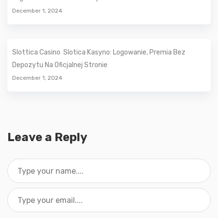
December 1, 2024
Slottica Casino ️ Slotica Kasyno: Logowanie, Premia Bez
Depozytu Na Oficjalnej Stronie
December 1, 2024
Leave a Reply