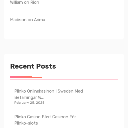
William
on
Rion
Madison
on
Arima
Recent Posts
Plinko Onlinekasinon I Sweden Med
Betalningar W...
February 25, 2025
Plinko Casino Bäst Casinon För
Plinko-slots