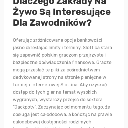
Dlaczego Zakłady Na
Żywo Są Interesujące
Dla Zawodników?
Oferując zróżnicowane opcje bankowości i
jasno określając limity i terminy, Slottica stara
się zapewnić polskim graczom przejrzyste i
bezpieczne doświadczenia finansowe. Gracze
mogą przesłać te pliki za pośrednictwem
dedykowanej strony na stronie pieniężne w
turnieju internetowej Slottica. Aby uzyskać
dostęp do tych gier na temat wysokich
wygranych, wystarczy przejść do sektora
“Jackpoty”. Zaczynając od momentu tego, że
obsługa jest całodobowa, a kończąc na prawie
całodobowej dostępności rodzimych