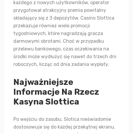
każdego z nowych użytkowników, operator
przygotował atrakcyjny premia powitalny
składający się z 3 depozytów. Casino Slottica
przekazuje również wiele promocji
tygodniowych, które nagradzają gracza
darmowymi obrotami. Choć w przypadku
przelewu bankowego, czas oczekiwania na
środki może wydłużyć się nawet do trzech dni
roboczych, licząc od dnia zadania wypłaty.
Najważniejsze
Informacje Na Rzecz
Kasyna Slottica
Po wejściu do zasobu, Slotica nieświadomie
dostosowuje się do każdej przekątnej ekranu,