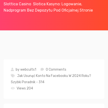
Slottica Casino ️ Slotica Kasyno: Logowanie,
Nadprogram Bez Depozytu Pod Oficjalnej Stronie
by
webcults1
0 Comments
Jak Usunąć Konto Na Facebooku W 2024 Roku?
Szybki Poradnik - 314
Views 204