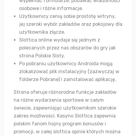
wypełniać formularze, podawać wiadomości
osobowe i różne informacje.
Użytkownicy cenią sobie prostotę witryny,
jej szeroki wybór zakładów oraz pokojowy dla
użytkownika złącze.
Slottica online wydaje się jednym z
polecanych przez nas obszarów do gry jak
strona Polskie Sloty.
Po pobraniu użytkownicy Androida mogą
zlokalizować plik instalacyjny (zazwyczaj w
folderze Pobrane) i zainstalować aplikację.
Strona oferuje różnorodne funkcje zakładów
na różne wydarzenia sportowe w całym
świecie, zapewniając użytkownikom szerokie
zakres możliwości. Kasyno Slottica zapewnia
polskim fanom hojny program bonusów i
promocji, w całej
slottica opinie
których można