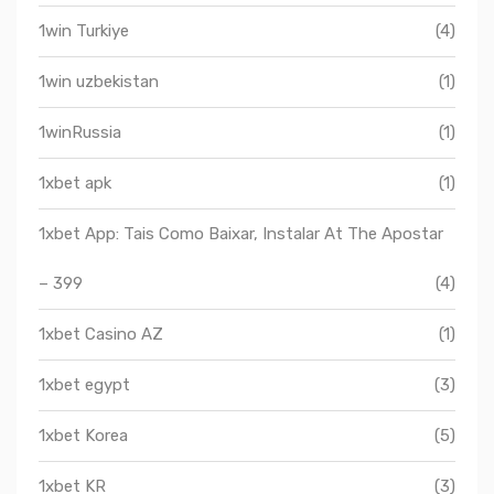
1win Turkiye
(4)
1win uzbekistan
(1)
1winRussia
(1)
1xbet apk
(1)
1xbet App: Tais Como Baixar, Instalar At The Apostar
– 399
(4)
1xbet Casino AZ
(1)
1xbet egypt
(3)
1xbet Korea
(5)
1xbet KR
(3)