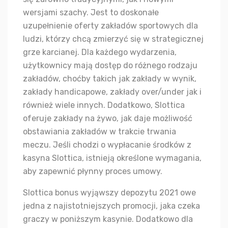
wersjami szachy. Jest to doskonałe
uzupełnienie oferty zakładów sportowych dla
ludzi, którzy chcą zmierzyć się w strategicznej
grze karcianej. Dla każdego wydarzenia,
użytkownicy mają dostęp do różnego rodzaju
zakładów, choćby takich jak zakłady w wynik,
zakłady handicapowe, zakłady over/under jak i
również wiele innych. Dodatkowo, Slottica
oferuje zakłady na żywo, jak daje możliwość
obstawiania zakładów w trakcie trwania
meczu. Jeśli chodzi o wypłacanie środków z
kasyna Slottica, istnieją określone wymagania,
aby zapewnić płynny proces umowy.
Slottica bonus wyjąwszy depozytu 2021 owe
jedna z najistotniejszych promocji, jaka czeka
graczy w poniższym kasynie. Dodatkowo dla