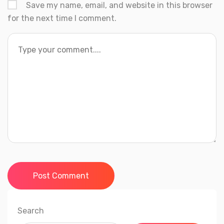
Save my name, email, and website in this browser
for the next time I comment.
Post Comment
Search