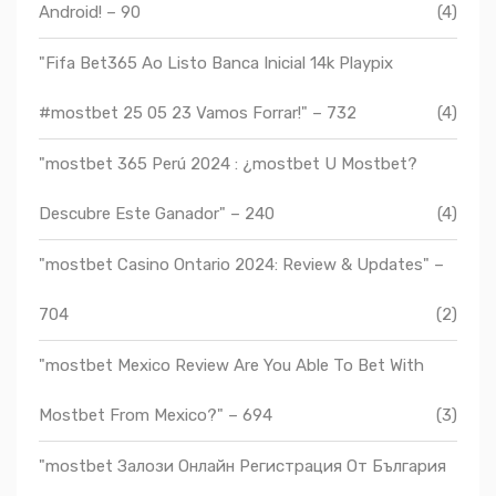
Android! – 90
(4)
"Fifa Bet365 Ao Listo Banca Inicial 14k Playpix
#mostbet 25 05 23 Vamos Forrar!" – 732
(4)
"mostbet 365 Perú 2024 ️: ¿mostbet U Mostbet?
Descubre Este Ganador" – 240
(4)
"mostbet Casino Ontario 2024: Review & Updates" –
704
(2)
"mostbet Mexico Review Are You Able To Bet With
Mostbet From Mexico?" – 694
(3)
"mostbet Залози Онлайн Регистрация От България