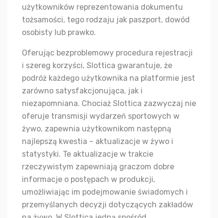
użytkowników reprezentowania dokumentu
tożsamości, tego rodzaju jak paszport, dowód
osobisty lub prawko.
Oferując bezproblemowy procedura rejestracji
i szereg korzyści, Slottica gwarantuje, że
podróż każdego użytkownika na platformie jest
zarówno satysfakcjonująca, jak i
niezapomniana. Chociaż Slottica zazwyczaj nie
oferuje transmisji wydarzeń sportowych w
żywo, zapewnia użytkownikom następną
najlepszą kwestia – aktualizacje w żywo i
statystyki. Te aktualizacje w trakcie
rzeczywistym zapewniają graczom dobre
informacje o postępach w produkcji,
umożliwiając im podejmowanie świadomych i
przemyślanych decyzji dotyczących zakładów
na żywo. W Slottica jedną spośród