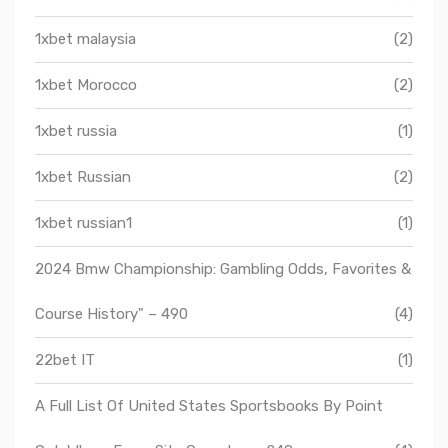
1xbet malaysia
(2)
1xbet Morocco
(2)
1xbet russia
(1)
1xbet Russian
(2)
1xbet russian1
(1)
2024 Bmw Championship: Gambling Odds, Favorites &
Course History" – 490
(4)
22bet IT
(1)
A Full List Of United States Sportsbooks By Point