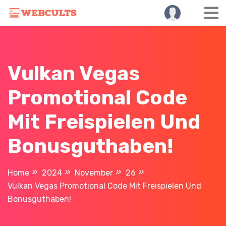
Skip
to
content
Vulkan Vegas
Promotional Code
Mit Freispielen Und
Bonusguthaben!
Home
2024
November
26
Vulkan Vegas Promotional Code Mit Freispielen Und
Bonusguthaben!