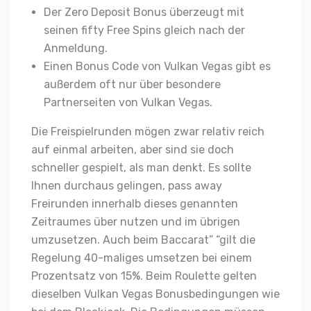
Der Zero Deposit Bonus überzeugt mit
seinen fifty Free Spins gleich nach der
Anmeldung.
Einen Bonus Code von Vulkan Vegas gibt es
außerdem oft nur über besondere
Partnerseiten von Vulkan Vegas.
Die Freispielrunden mögen zwar relativ reich
auf einmal arbeiten, aber sind sie doch
schneller gespielt, als man denkt. Es sollte
Ihnen durchaus gelingen, pass away
Freirunden innerhalb dieses genannten
Zeitraumes über nutzen und im übrigen
umzusetzen. Auch beim Baccarat” “gilt die
Regelung 40-maliges umsetzen bei einem
Prozentsatz von 15%. Beim Roulette gelten
dieselben Vulkan Vegas Bonusbedingungen wie