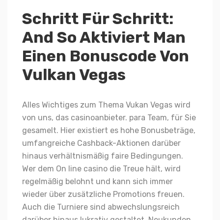
Schritt Für Schritt:
And So Aktiviert Man
Einen Bonuscode Von
Vulkan Vegas
Alles Wichtiges zum Thema Vukan Vegas wird
von uns, das casinoanbieter. para Team, für Sie
gesamelt. Hier existiert es hohe Bonusbeträge,
umfangreiche Cashback-Aktionen darüber
hinaus verhältnismäßig faire Bedingungen.
Wer dem On line casino die Treue hält, wird
regelmäßig belohnt und kann sich immer
wieder über zusätzliche Promotions freuen.
Auch die Turniere sind abwechslungsreich
darüber hinaus lukrativ gestaltet. Neukunden