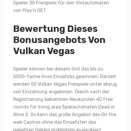
Spieler 30 Freispiele für den Slotautomaten
von Play’n GET.
Bewertung Dieses
Bonusangebots Von
Vulkan Vegas
Spieler können bei diesem Slot das bis zu
5000-fache ihres Einsatzes gewinnen. Derzeit
werden 50 Vulkan Vegas Freispiele unter abzug
von Einzahlung angeboten. Gleich nach der
Registrierung bekommen Neukunden 40 Free
rounds für living area Spielautomaten Dead or
Alive 2. So kann das große Angebot des On the
web Casinos ohne das Einsetzten des
geliebten Geldes problemlos ausprobiert