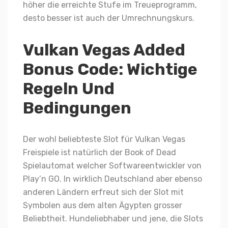
höher die erreichte Stufe im Treueprogramm,
desto besser ist auch der Umrechnungskurs.
Vulkan Vegas Added
Bonus Code: Wichtige
Regeln Und
Bedingungen
Der wohl beliebteste Slot für Vulkan Vegas
Freispiele ist natürlich der Book of Dead
Spielautomat welcher Softwareentwickler von
Play’n GO. In wirklich Deutschland aber ebenso
anderen Ländern erfreut sich der Slot mit
Symbolen aus dem alten Ägypten grosser
Beliebtheit. Hundeliebhaber und jene, die Slots