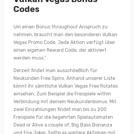
Codes
Um einen Bonus throughout Anspruch zu
nehmen, braucht man den besonderen Vulkan
Vegas Promo Code. Jede Aktion verfügt über
einen eigenen Reward Code, der aktiviert
werden muss.”
Derzeit findet man ausschließlich für
Neukunden Free Spins. Anhand unserer Liste
könnt ihr sämtliche Vulkan Vegas Free Rotates
einsehen. Zum Beispiel die Freispiele within
Verbindung mit deinem Neukundenbonus. Mit
zwei Einzahlungen findet man bis zu 200
Freispiele für die begehrten Spielautomaten
Dead or Alive a couple of, Big Bass Bonanza
und Fire Joker. Sollte es weitere Aktionen mit