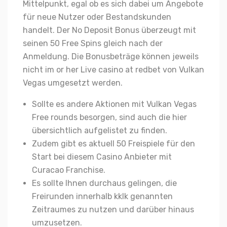
Mittelpunkt, egal ob es sich dabei um Angebote
für neue Nutzer oder Bestandskunden
handelt. Der No Deposit Bonus überzeugt mit
seinen 50 Free Spins gleich nach der
Anmeldung. Die Bonusbeträge können jeweils
nicht im or her Live casino at redbet von Vulkan
Vegas umgesetzt werden.
Sollte es andere Aktionen mit Vulkan Vegas
Free rounds besorgen, sind auch die hier
übersichtlich aufgelistet zu finden.
Zudem gibt es aktuell 50 Freispiele für den
Start bei diesem Casino Anbieter mit
Curacao Franchise.
Es sollte Ihnen durchaus gelingen, die
Freirunden innerhalb kklk genannten
Zeitraumes zu nutzen und darüber hinaus
umzusetzen.