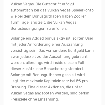
Vulkan Vegas. Die Gutschrift erfolgt
automatisch bei das Vulkan Vegas Spielerkonto.
Wie bei dem Bonusguthaben haben Zocker
fünf Tage lang zeit, die Vulkan Vegas
Bonusbedingungen zu erfüllen.
Solange ein Added bonus aktiv ist, sollten User
mit jeder Anforderung einer Auszahlung
vorsichtig sein. Das vorhandene Echtgeld kann
zwar jederzeit zu der Auszahlung gebracht
werden, allerdings wird inside diesem Fall
dieser zusätzliche Bonusbetrag storniert.
Solange mit Bonusguthaben gespielt wird,
liegt der maximale Kapitaleinsatz bei 5€ pro
Drehung. Eine dieser Aktionen, die unter
Vulkan Vegas angeboten werden, sind perish
Freispiele ohne Einzahlung.