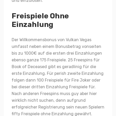
und einzulösen.
Freispiele Ohne
Einzahlung
Der Willkommensbonus von Vulkan Vegas
umfasst neben einem Bonusbetrag vonseiten
bis zu 1000€ auf die ersten drei Einzahlungen
ebenso ganze 175 Freispiele. 25 Freespins für
Book of Deceased gibt es geradlinig für die
erste Einzahlung. Für perish zweite Einzahlung
folgen dann 100 Freispiele für Fire Joker oder
bei dieser dritten Einzahlung Freispiele für.
Nach anderen Freespins muss guy aber hier
wirklich nicht suchen, denn aufgrund
erfolgreicher Registrierung sein neuen Spielern
fifty Freispiele ohne Einzahlung gewährt.