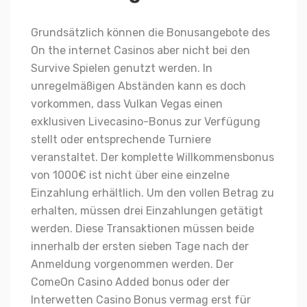
Grundsätzlich können die Bonusangebote des
On the internet Casinos aber nicht bei den
Survive Spielen genutzt werden. In
unregelmäßigen Abständen kann es doch
vorkommen, dass Vulkan Vegas einen
exklusiven Livecasino-Bonus zur Verfügung
stellt oder entsprechende Turniere
veranstaltet. Der komplette Willkommensbonus
von 1000€ ist nicht über eine einzelne
Einzahlung erhältlich. Um den vollen Betrag zu
erhalten, müssen drei Einzahlungen getätigt
werden. Diese Transaktionen müssen beide
innerhalb der ersten sieben Tage nach der
Anmeldung vorgenommen werden. Der
ComeOn Casino Added bonus oder der
Interwetten Casino Bonus vermag erst für