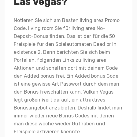
Las Vegas?
Notieren Sie sich am Besten living area Promo
Code, living room Sie für living area No-
Deposit-Bonus finden. Das ist der für die 50
Freispiele für den Spielautomaten Dead or In
existence 2. Dann berichten Sie sich beim
Portal an, folgenden Links zu living area
Aktionen und schalten dort mit deinem Code
den Added bonus frei. Ein Added bonus Code
ist eine gewisse Art Passwort durch dem man
den Bonus freischalten kann. Vulkan Vegas
legt großen Wert darauf, ein attraktives
Bonusangebot anzubieten. Deshalb findet man
immer wieder neue Bonus Codes mit denen
man diese woche wieder Guthaben und
Freispiele aktivieren koennte