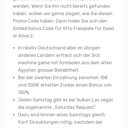
werden. Wenn Sie ihn nicht bereits gefunden
haben, wollen wir gerne zeigen, wie Sie diesen
Promo Code haben. Dann holen Sie sich den
Added bonus Code für fifty Freispiele für Dead
or Alive 2.
In relativ Deutschland aber im übrigen
anderen Ländern erfreut sich der Slot
machine game mit Symbolen aus dem alten
Ägypten grosser Beliebtheit.
Bei der zweiten Einzahlung zwischen 15€
und 500€ erhalten Zocker einen Bonus von
150%.
Jeden Samstag gibt es bei Vulkan Las vegas
die sogenannte „Saturday Request“.
Dazu sind binnen eines Samstags gleich
fünf Einzahlungen nötig, nachdem der