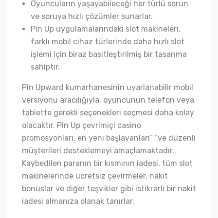
Oyuncuların yaşayabileceği her türlü sorun
ve soruya hızlı çözümler sunarlar.
Pin Up uygulamalarındaki slot makineleri,
farklı mobil cihaz türlerinde daha hızlı slot
işlemi için biraz basitleştirilmiş bir tasarıma
sahiptir.
Pin Upward kumarhanesinin uyarlanabilir mobil
versiyonu aracılığıyla, oyuncunun telefon veya
tablette gerekli seçenekleri seçmesi daha kolay
olacaktır. Pin Up çevrimiçi casino
promosyonları, en yeni başlayanları” “ve düzenli
müşterileri desteklemeyi amaçlamaktadır.
Kaybedilen paranın bir kısmının iadesi, tüm slot
makinelerinde ücretsiz çevirmeler, nakit
bonuslar ve diğer teşvikler gibi istikrarlı bir nakit
iadesi almanıza olanak tanırlar.