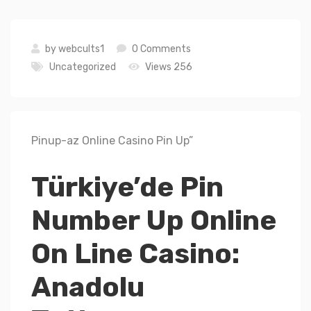
by
webcults1
0 Comments
Uncategorized
Views 256
Pinup-az Online Casino Pin Up”
Türkiye’de Pin
Number Up Online
On Line Casino:
Anadolu