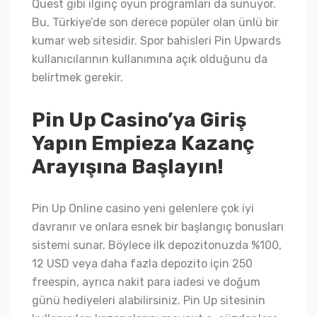
Quest gibi ilginç oyun programları da sunuyor.
Bu, Türkiye’de son derece popüler olan ünlü bir
kumar web sitesidir. Spor bahisleri Pin Upwards
kullanıcılarının kullanımına açık olduğunu da
belirtmek gerekir.
Pin Up Casino’ya Giriş
Yapın Empieza Kazanç
Arayışına Başlayın!
Pin Up Online casino yeni gelenlere çok iyi
davranır ve onlara esnek bir başlangıç bonusları
sistemi sunar. Böylece ilk depozitonuzda %100,
12 USD veya daha fazla depozito için 250
freespin, ayrıca nakit para iadesi ve doğum
günü hediyeleri alabilirsiniz. Pin Up sitesinin