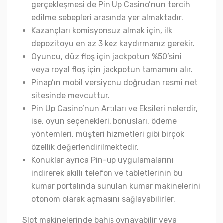
gerçekleşmesi de Pin Up Casino’nun tercih
edilme sebepleri arasında yer almaktadır.
Kazançları komisyonsuz almak için, ilk
depozitoyu en az 3 kez kaydırmanız gerekir.
Oyuncu, düz floş için jackpotun %50’sini
veya royal floş için jackpotun tamamını alır.
Pinap’ın mobil versiyonu doğrudan resmi net
sitesinde mevcuttur.
Pin Up Casino’nun Artıları ve Eksileri nelerdir,
ise, oyun seçenekleri, bonusları, ödeme
yöntemleri, müşteri hizmetleri gibi birçok
özellik değerlendirilmektedir.
Konuklar ayrıca Pin-up uygulamalarını
indirerek akıllı telefon ve tabletlerinin bu
kumar portalında sunulan kumar makinelerini
otonom olarak açmasını sağlayabilirler.
Slot makinelerinde bahis oynayabilir veya