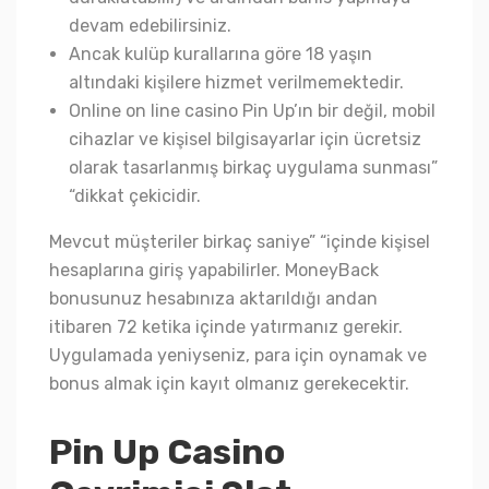
devam edebilirsiniz.
Ancak kulüp kurallarına göre 18 yaşın
altındaki kişilere hizmet verilmemektedir.
Online on line casino Pin Up’ın bir değil, mobil
cihazlar ve kişisel bilgisayarlar için ücretsiz
olarak tasarlanmış birkaç uygulama sunması”
“dikkat çekicidir.
Mevcut müşteriler birkaç saniye” “içinde kişisel
hesaplarına giriş yapabilirler. MoneyBack
bonusunuz hesabınıza aktarıldığı andan
itibaren 72 ketika içinde yatırmanız gerekir.
Uygulamada yeniyseniz, para için oynamak ve
bonus almak için kayıt olmanız gerekecektir.
Pin Up Casino