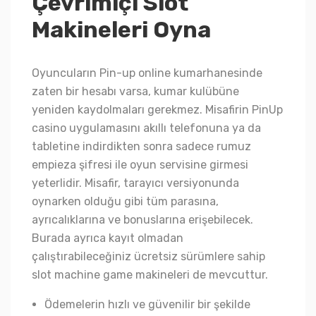
Çevrimiçi Slot
Makineleri Oyna
Oyuncuların Pin-up online kumarhanesinde
zaten bir hesabı varsa, kumar kulübüne
yeniden kaydolmaları gerekmez. Misafirin PinUp
casino uygulamasını akıllı telefonuna ya da
tabletine indirdikten sonra sadece rumuz
empieza şifresi ile oyun servisine girmesi
yeterlidir. Misafir, tarayıcı versiyonunda
oynarken olduğu gibi tüm parasına,
ayrıcalıklarına ve bonuslarına erişebilecek.
Burada ayrıca kayıt olmadan
çalıştırabileceğiniz ücretsiz sürümlere sahip
slot machine game makineleri de mevcuttur.
Ödemelerin hızlı ve güvenilir bir şekilde