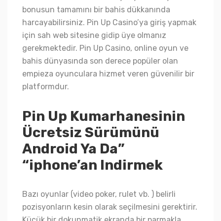
bonusun tamamını bir bahis dükkanında
harcayabilirsiniz. Pin Up Casino’ya giriş yapmak
için sah web sitesine gidip üye olmanız
gerekmektedir. Pin Up Casino, online oyun ve
bahis dünyasında son derece popüler olan
empieza oyunculara hizmet veren güvenilir bir
platformdur.
Pin Up Kumarhanesinin
Ücretsiz Sürümünü
Android Ya Da”
“iphone’an Indirmek
Bazı oyunlar (video poker, rulet vb. ) belirli
pozisyonların kesin olarak seçilmesini gerektirir.
Küçük bir dokunmatik ekranda bir parmakla,