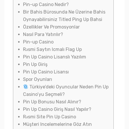
Pin-up Casino Nedir?
Bir Bahis Bürosunda Ne Üzerine Bahis
Oynayabilirsiniz Titled Ping Up Bahsi
Özellikler Ve Promosyonlar
Nasıl Para Yatırılır?
Pin-up Casino
Rəsmi Saytın Icmalı Flag Up
Pin Up Casino Lisanslı Yazılım
Pin Up Giriş
Pin Up Casino Lisansı
Spor Oyunları
Türkiye’deki Oyuncular Neden Pin Up
Casino’yu Seçmeli?
Pin Up Bonusu Nasıl Alınır?
Pin Up Casino Giriş Nasıl Yapılır?
Rəsmi Site Pin Up Casino
Müşteri Incelemelerine Göz Atın