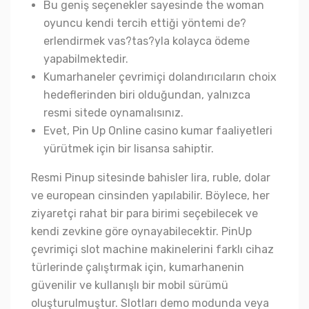
Bu geniş seçenekler sayesinde the woman
oyuncu kendi tercih ettiği yöntemi de?
erlendirmek vas?tas?yla kolayca ödeme
yapabilmektedir.
Kumarhaneler çevrimiçi dolandırıcıların choix
hedeflerinden biri olduğundan, yalnızca
resmi sitede oynamalısınız.
Evet, Pin Up Online casino kumar faaliyetleri
yürütmek için bir lisansa sahiptir.
Resmi Pinup sitesinde bahisler lira, ruble, dolar
ve european cinsinden yapılabilir. Böylece, her
ziyaretçi rahat bir para birimi seçebilecek ve
kendi zevkine göre oynayabilecektir. PinUp
çevrimiçi slot machine makinelerini farklı cihaz
türlerinde çalıştırmak için, kumarhanenin
güvenilir ve kullanışlı bir mobil sürümü
oluşturulmuştur. Slotları demo modunda veya