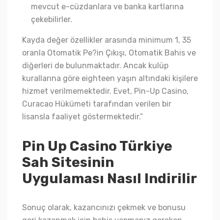
mevcut e-cüzdanlara ve banka kartlarına
çekebilirler.
Kayda değer özellikler arasında minimum 1, 35
oranla Otomatik Pe?in Çıkışı, Otomatik Bahis ve
diğerleri de bulunmaktadır. Ancak kulüp
kurallarına göre eighteen yaşın altındaki kişilere
hizmet verilmemektedir. Evet, Pin-Up Casino,
Curacao Hükümeti tarafından verilen bir
lisansla faaliyet göstermektedir.”
Pin Up Casino Türkiye
Sah Sitesinin
Uygulaması Nasıl Indirilir
Sonuç olarak, kazancınızı çekmek ve bonusu