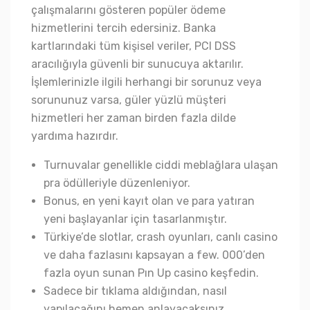
çalışmalarını gösteren popüler ödeme
hizmetlerini tercih edersiniz. Banka
kartlarındaki tüm kişisel veriler, PCI DSS
aracılığıyla güvenli bir sunucuya aktarılır.
İşlemlerinizle ilgili herhangi bir sorunuz veya
sorununuz varsa, güler yüzlü müşteri
hizmetleri her zaman birden fazla dilde
yardıma hazırdır.
Turnuvalar genellikle ciddi meblağlara ulaşan
pra ödülleriyle düzenleniyor.
Bonus, en yeni kayıt olan ve para yatıran
yeni başlayanlar için tasarlanmıştır.
Türkiye’de slotlar, crash oyunları, canlı casino
ve daha fazlasını kapsayan a few. 000’den
fazla oyun sunan Pın Up casino keşfedin.
Sadece bir tıklama aldığından, nasıl
yapılacağını hemen anlayacaksınız.