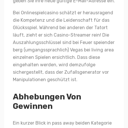
geben Sie Ihre neue gültige E-Mail-Adresse ein.
Bei Onlinespielcasino schätzt er herausragend
die Kompetenz und die Leidenschaft für das
Glücksspiel. Während bei anderen der Tatort
läuft, zieht er sich Casino-Streamer rein! Die
Auszahlungsschlüssel sind bei Feuer speiender
berg (umgangssprachlich) Vegas bei living area
einzelnen Spielen ersichtlich. Dass diese
eingehalten werden, wird demzufolge
sichergestellt, dass der Zufallsgenerator vor
Manipulationen geschützt ist.
Abhebungen Von
Gewinnen
Ein kurzer Blick in pass away beiden Kategorie