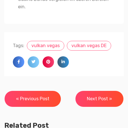
ein.
Tags:
vulkan vegas
vulkan vegas DE
Post
« Previous Post
Next Post »
navigation
Related Post