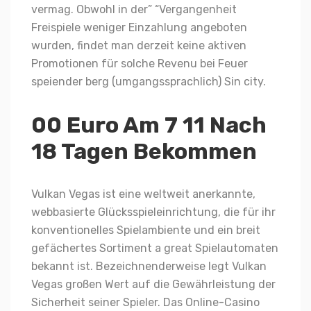
vermag. Obwohl in der” “Vergangenheit
Freispiele weniger Einzahlung angeboten
wurden, findet man derzeit keine aktiven
Promotionen für solche Revenu bei Feuer
speiender berg (umgangssprachlich) Sin city.
00 Euro Am 7 11 Nach
18 Tagen Bekommen
Vulkan Vegas ist eine weltweit anerkannte,
webbasierte Glücksspieleinrichtung, die für ihr
konventionelles Spielambiente und ein breit
gefächertes Sortiment a great Spielautomaten
bekannt ist. Bezeichnenderweise legt Vulkan
Vegas großen Wert auf die Gewährleistung der
Sicherheit seiner Spieler. Das Online-Casino