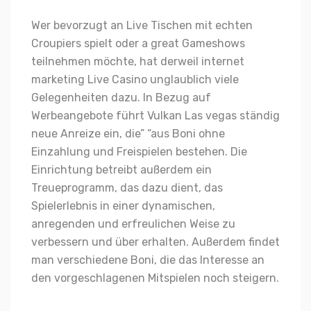
Wer bevorzugt an Live Tischen mit echten
Croupiers spielt oder a great Gameshows
teilnehmen möchte, hat derweil internet
marketing Live Casino unglaublich viele
Gelegenheiten dazu. In Bezug auf
Werbeangebote führt Vulkan Las vegas ständig
neue Anreize ein, die” “aus Boni ohne
Einzahlung und Freispielen bestehen. Die
Einrichtung betreibt außerdem ein
Treueprogramm, das dazu dient, das
Spielerlebnis in einer dynamischen,
anregenden und erfreulichen Weise zu
verbessern und über erhalten. Außerdem findet
man verschiedene Boni, die das Interesse an
den vorgeschlagenen Mitspielen noch steigern.