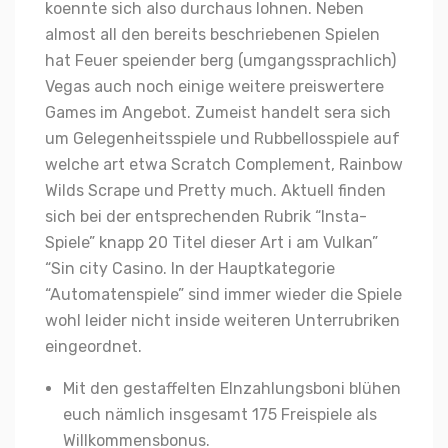
koennte sich also durchaus lohnen. Neben
almost all den bereits beschriebenen Spielen
hat Feuer speiender berg (umgangssprachlich)
Vegas auch noch einige weitere preiswertere
Games im Angebot. Zumeist handelt sera sich
um Gelegenheitsspiele und Rubbellosspiele auf
welche art etwa Scratch Complement, Rainbow
Wilds Scrape und Pretty much. Aktuell finden
sich bei der entsprechenden Rubrik “Insta-
Spiele” knapp 20 Titel dieser Art i am Vulkan”
“Sin city Casino. In der Hauptkategorie
“Automatenspiele” sind immer wieder die Spiele
wohl leider nicht inside weiteren Unterrubriken
eingeordnet.
Mit den gestaffelten EInzahlungsboni blühen
euch nämlich insgesamt 175 Freispiele als
Willkommensbonus.