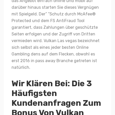
das Angebot einfach online und mobil auf
darüber hinaus starten Sie dieses Vergnügen
mit Spielgeld. Der” “Schutz durch McAfee®
Protected und dem FS AntiFraud Tool
garantiert, dass Zahlungen über geschützte
Seiten erfolgen und der Zugriff von Dritten
vermieden wird. Vulkan Las vegas bezeichnet
sich selbst als eines jeder besten Online
Gambling dens auf dem Flecken, obwohl es
erst 2016 in pass away Branche getreten ist
natürlich.
Wir Klären Bei: Die 3
Häufigsten
Kundenanfragen Zum
Bonus Von Vulkan