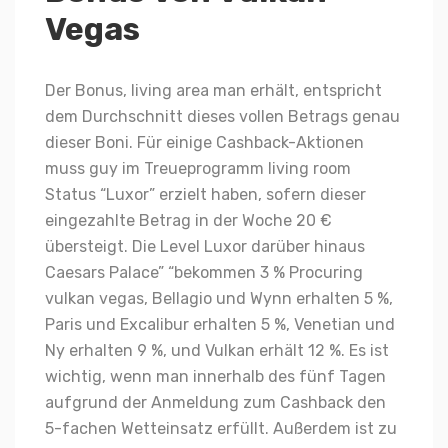
Vegas
Der Bonus, living area man erhält, entspricht
dem Durchschnitt dieses vollen Betrags genau
dieser Boni. Für einige Cashback-Aktionen
muss guy im Treueprogramm living room
Status “Luxor” erzielt haben, sofern dieser
eingezahlte Betrag in der Woche 20 €
übersteigt. Die Level Luxor darüber hinaus
Caesars Palace” “bekommen 3 % Procuring
vulkan vegas
, Bellagio und Wynn erhalten 5 %,
Paris und Excalibur erhalten 5 %, Venetian und
Ny erhalten 9 %, und Vulkan erhält 12 %. Es ist
wichtig, wenn man innerhalb des fünf Tagen
aufgrund der Anmeldung zum Cashback den
5-fachen Wetteinsatz erfüllt. Außerdem ist zu