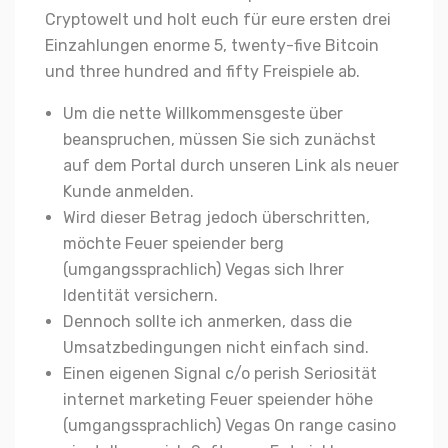
Cryptowelt und holt euch für eure ersten drei
Einzahlungen enorme 5, twenty-five Bitcoin
und three hundred and fifty Freispiele ab.
Um die nette Willkommensgeste über
beanspruchen, müssen Sie sich zunächst
auf dem Portal durch unseren Link als neuer
Kunde anmelden.
Wird dieser Betrag jedoch überschritten,
möchte Feuer speiender berg
(umgangssprachlich) Vegas sich Ihrer
Identität versichern.
Dennoch sollte ich anmerken, dass die
Umsatzbedingungen nicht einfach sind.
Einen eigenen Signal c/o perish Seriosität
internet marketing Feuer speiender höhe
(umgangssprachlich) Vegas On range casino