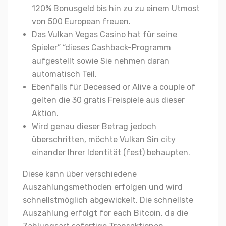
120% Bonusgeld bis hin zu zu einem Utmost
von 500 European freuen.
Das Vulkan Vegas Casino hat für seine
Spieler” “dieses Cashback-Programm
aufgestellt sowie Sie nehmen daran
automatisch Teil.
Ebenfalls für Deceased or Alive a couple of
gelten die 30 gratis Freispiele aus dieser
Aktion.
Wird genau dieser Betrag jedoch
überschritten, möchte Vulkan Sin city
einander Ihrer Identität (fest) behaupten.
Diese kann über verschiedene
Auszahlungsmethoden erfolgen und wird
schnellstmöglich abgewickelt. Die schnellste
Auszahlung erfolgt for each Bitcoin, da die