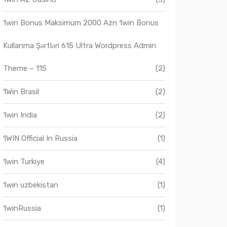
1win Bonus Maksimum 2000 Azn 1win Bonus
Kullanma Şərtləri 615 Ultra Wordpress Admin
Theme – 115
(2)
1Win Brasil
(2)
1win India
(2)
1WIN Official In Russia
(1)
1win Turkiye
(4)
1win uzbekistan
(1)
1winRussia
(1)