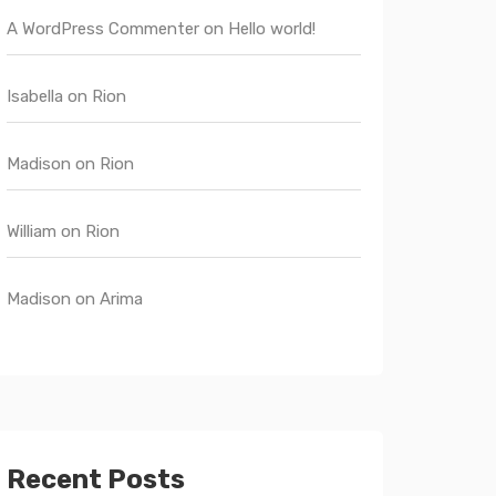
A WordPress Commenter
on
Hello world!
Isabella
on
Rion
Madison
on
Rion
William
on
Rion
Madison
on
Arima
Recent Posts