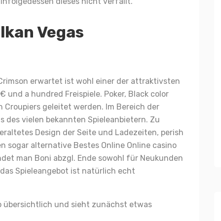
nfolgedessen dieses nicht verfällt.
ulkan Vegas
rimson erwartet ist wohl einer der attraktivsten
 und a hundred Freispiele. Poker, Black color
n Croupiers geleitet werden. Im Bereich der
s des vielen bekannten Spieleanbietern. Zu
veraltetes Design der Seite und Ladezeiten, perish
n sogar alternative Bestes Online Online casino
indet man Boni abzgl. Ende sowohl für Neukunden
das Spieleangebot ist natürlich echt
o übersichtlich und sieht zunächst etwas