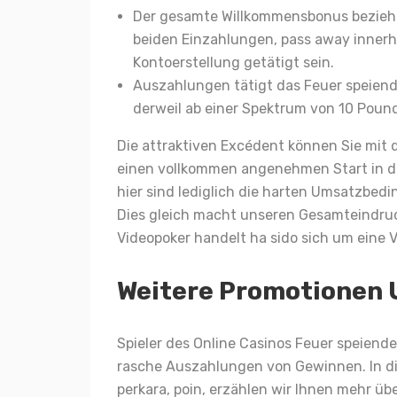
Der gesamte Willkommensbonus bezieht s
beiden Einzahlungen, pass away inner
Kontoerstellung getätigt sein.
Auszahlungen tätigt das Feuer speiend
derweil ab einer Spektrum von 10 Pound
Die attraktiven Excédent können Sie mit
einen vollkommen angenehmen Start in di
hier sind lediglich die harten Umsatzbed
Dies gleich macht unseren Gesamteindruc
Videopoker handelt ha sido sich um eine V
Weitere Promotionen 
Spieler des Online Casinos Feuer speiend
rasche Auszahlungen von Gewinnen. In dies
perkara, poin, erzählen wir Ihnen mehr 