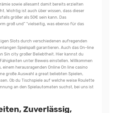
Prämie sowie allesamt damit bereits erzielten
t. Wichtig ist auch über wissen, dass dieser
alls größer als 50€ sein kann. Das
rm groß und” “vielseitig, was ebenso für das
ltigen Slots durch verschiedenen aufregenden
enlangen Spielspaß garantieren. Auch das On-line
n Sin city großer Beliebtheit. Hier kannst du
Fähigkeiten unter Beweis einstellen. Willkommen
, einem herausragenden Online On line casino
ine große Auswahl a great beliebten Spielen,
ssen. Ob du Tischspiele auf welche weise Roulette
nnung an den Spielautomaten suchst, bei uns ist
iten, Zuverlässig,