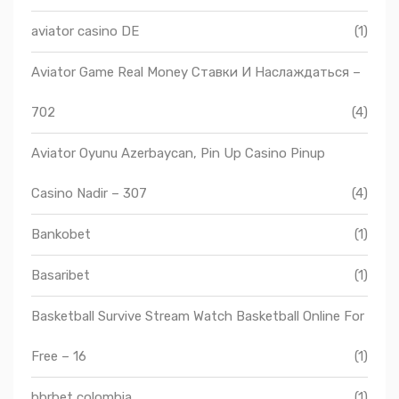
aviator casino DE
(1)
Aviator Game Real Money Ставки И Наслаждаться –
702
(4)
Aviator Oyunu Azerbaycan, Pin Up Casino Pinup
Casino Nadir – 307
(4)
Bankobet
(1)
Basaribet
(1)
Basketball Survive Stream Watch Basketball Online For
Free – 16
(1)
bbrbet colombia
(1)