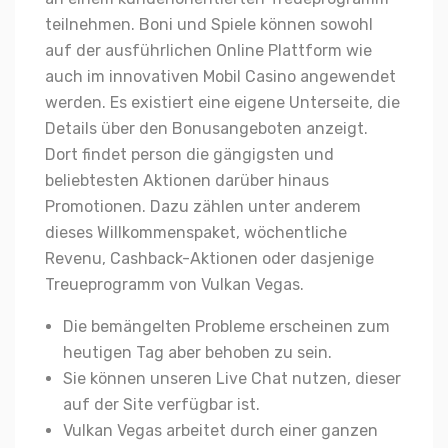
teilnehmen. Boni und Spiele können sowohl
auf der ausführlichen Online Plattform wie
auch im innovativen Mobil Casino angewendet
werden. Es existiert eine eigene Unterseite, die
Details über den Bonusangeboten anzeigt.
Dort findet person die gängigsten und
beliebtesten Aktionen darüber hinaus
Promotionen. Dazu zählen unter anderem
dieses Willkommenspaket, wöchentliche
Revenu, Cashback-Aktionen oder dasjenige
Treueprogramm von Vulkan Vegas.
Die bemängelten Probleme erscheinen zum
heutigen Tag aber behoben zu sein.
Sie können unseren Live Chat nutzen, dieser
auf der Site verfügbar ist.
Vulkan Vegas arbeitet durch einer ganzen