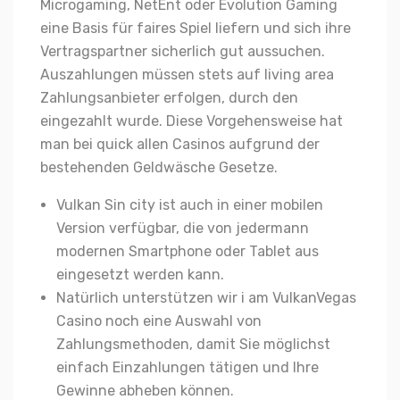
Microgaming, NetEnt oder Evolution Gaming
eine Basis für faires Spiel liefern und sich ihre
Vertragspartner sicherlich gut aussuchen.
Auszahlungen müssen stets auf living area
Zahlungsanbieter erfolgen, durch den
eingezahlt wurde. Diese Vorgehensweise hat
man bei quick allen Casinos aufgrund der
bestehenden Geldwäsche Gesetze.
Vulkan Sin city ist auch in einer mobilen
Version verfügbar, die von jedermann
modernen Smartphone oder Tablet aus
eingesetzt werden kann.
Natürlich unterstützen wir i am VulkanVegas
Casino noch eine Auswahl von
Zahlungsmethoden, damit Sie möglichst
einfach Einzahlungen tätigen und Ihre
Gewinne abheben können.