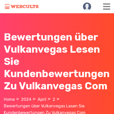
Skip
to
content
Bewertungen über
Vulkanvegas Lesen
Sie
Kundenbewertungen
Zu Vulkanvegas Com
Home
2024
April
2
Bewertungen über Vulkanvegas Lesen Sie
Kundenbewertungen Zu Vulkanvegas Com