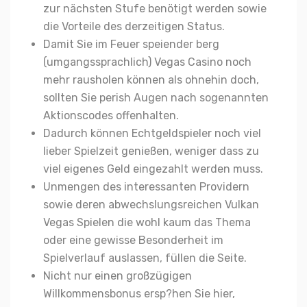
zur nächsten Stufe benötigt werden sowie
die Vorteile des derzeitigen Status.
Damit Sie im Feuer speiender berg
(umgangssprachlich) Vegas Casino noch
mehr rausholen können als ohnehin doch,
sollten Sie perish Augen nach sogenannten
Aktionscodes offenhalten.
Dadurch können Echtgeldspieler noch viel
lieber Spielzeit genießen, weniger dass zu
viel eigenes Geld eingezahlt werden muss.
Unmengen des interessanten Providern
sowie deren abwechslungsreichen Vulkan
Vegas Spielen die wohl kaum das Thema
oder eine gewisse Besonderheit im
Spielverlauf auslassen, füllen die Seite.
Nicht nur einen großzügigen
Willkommensbonus ersp?hen Sie hier,