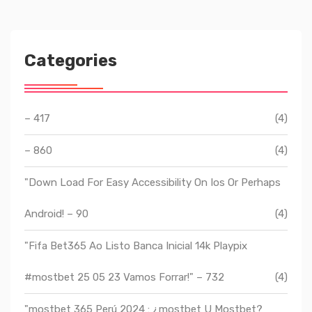
Categories
– 417
(4)
– 860
(4)
"Down Load For Easy Accessibility On Ios Or Perhaps
Android! – 90
(4)
"Fifa Bet365 Ao Listo Banca Inicial 14k Playpix
#mostbet 25 05 23 Vamos Forrar!" – 732
(4)
"mostbet 365 Perú 2024 ️: ¿mostbet U Mostbet?