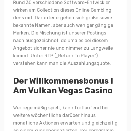
Rund 30 verschiedene Software-Entwickler
wirken am Collection dieses Online Gambling
dens mit. Darunter ergehen sich große sowie
bekannte Namen, aber auch weniger gängige
Marken. Die Mischung ist unserer Postings
nach ausgezeichnet, de uma es bei diesem
Angebot sicher nie und nimmer zu Langweile
kommt. Unter RTP („Return To Player“)
verstehen kann man die Auszahlungsquote.
Der Willkommensbonus I
Am Vulkan Vegas Casino
Wer regelmäßig spielt, kann fortlaufend bei
weitere wöchentliche darüber hinaus
monatliche Aktionen erwarten und gleichzeitig
an einem kundenorientierten Treueprogramm