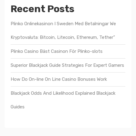
Recent Posts
Plinko Onlinekasinon I Sweden Med Betalningar We
Kryptovaluta: Bitcoin, Litecoin, Ethereum, Tether”
Plinko Casino Bäst Casinon För Plinko-slots
Superior Blackjack Guide Strategies For Expert Gamers
How Do On-line On Line Casino Bonuses Work
Blackjack Odds And Likelihood Explained Blackjack
Guides