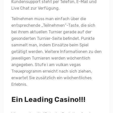
Kundensupport steht per Telefon, E-Mail und
Live Chat zur Verfügung.
Teilnehmen muss man einfach über die
entsprechende „Teilnehmen“-Taste, die sich
bei ihrem aktuellen Turnier gerade auf der
gesonderten Turnier-Seite befindet. Punkte
sammelt man, indem Einsätze beim Spiel
getätigt werden. Weitere Informationen zu den
jeweiligen Turnieren werden wöchentlich
angegeben. Stufe i am
vulkan vegas
Treueprogramm erreicht nach sich ziehen,
erwartet Sie zusätzlich ein wöchentliches
Erlebnis.
Ein Leading Casino!!!