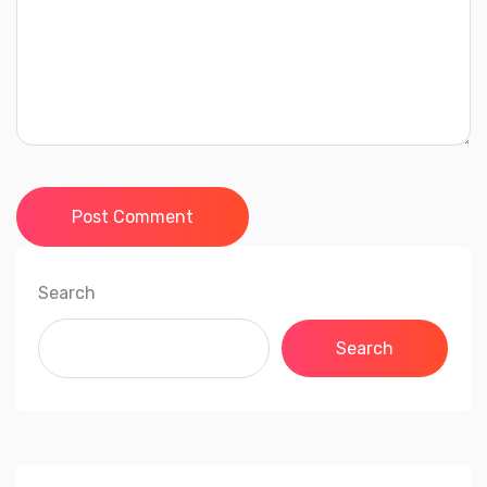
Post Comment
Search
Search