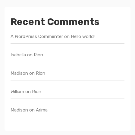
Recent Comments
A WordPress Commenter
on
Hello world!
Isabella
on
Rion
Madison
on
Rion
William
on
Rion
Madison
on
Arima