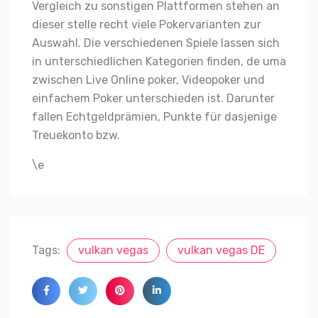
Vergleich zu sonstigen Plattformen stehen an
dieser stelle recht viele Pokervarianten zur
Auswahl. Die verschiedenen Spiele lassen sich
in unterschiedlichen Kategorien finden, de uma
zwischen Live Online poker, Videopoker und
einfachem Poker unterschieden ist. Darunter
fallen Echtgeldprämien, Punkte für dasjenige
Treuekonto bzw.
\e
Tags:
vulkan vegas
vulkan vegas DE