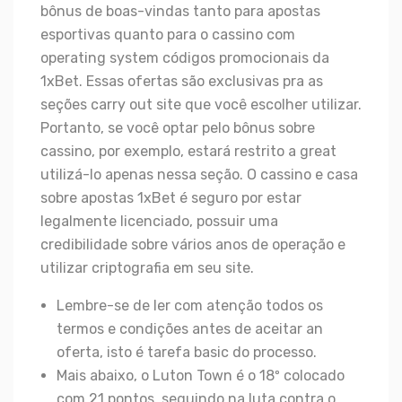
bônus de boas-vindas tanto para apostas
esportivas quanto para o cassino com
operating system códigos promocionais da
1xBet. Essas ofertas são exclusivas pra as
seções carry out site que você escolher utilizar.
Portanto, se você optar pelo bônus sobre
cassino, por exemplo, estará restrito a great
utilizá-lo apenas nessa seção. O cassino e casa
sobre apostas 1xBet é seguro por estar
legalmente licenciado, possuir uma
credibilidade sobre vários anos de operação e
utilizar criptografia em seu site.
Lembre-se de ler com atenção todos os
termos e condições antes de aceitar an
oferta, isto é tarefa basic do processo.
Mais abaixo, o Luton Town é o 18º colocado
com 21 pontos, seguindo na luta contra o