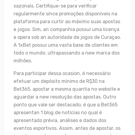
sazonais. Certifique-se para verificar
regularmente since promoções disponíveis na
plataforma para curtir ao máximo suas apostas
e jogos. Sim, an companhia possui uma licença
e opera sob an autoridade de jogos de Curaçao.
A 1xBet possui uma vasta base de clientes em
todo o mundo, ultrapassando a new marca dos
milhões.
Para participar dessa ocasion, é necessário
efetuar um depósito mínimo de R$30 na
Bet365, apostar a mesma quantia no website e
aguardar a new resolução das apostas. Outro
ponto que vale ser destacado, é que a Bet365
apresentan 1 blog de notícias no qual é
apresentado prévia, análises e dados dos
eventos esportivos. Assim, antes de apostar, os