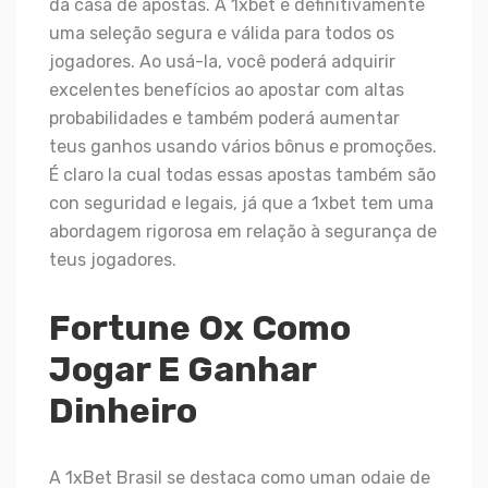
da casa de apostas. A 1xbet é definitivamente
uma seleção segura e válida para todos os
jogadores. Ao usá-la, você poderá adquirir
excelentes benefícios ao apostar com altas
probabilidades e também poderá aumentar
teus ganhos usando vários bônus e promoções.
É claro la cual todas essas apostas também são
con seguridad e legais, já que a 1xbet tem uma
abordagem rigorosa em relação à segurança de
teus jogadores.
Fortune Ox Como
Jogar E Ganhar
Dinheiro
A 1xBet Brasil se destaca como uman odaie de