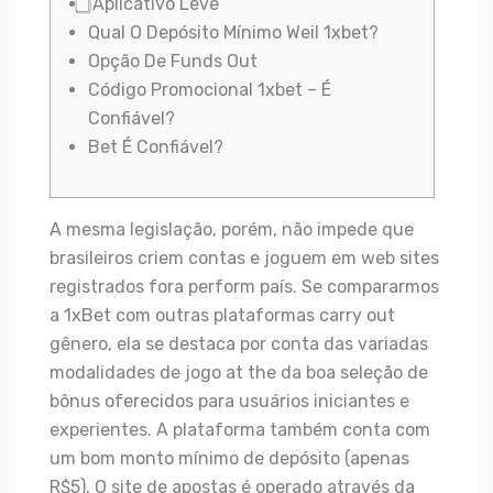
⃣ Aplicativo Leve
Qual O Depósito Mínimo Weil 1xbet?
Opção De Funds Out
Código Promocional 1xbet – É
Confiável?
Bet É Confiável?
A mesma legislação, porém, não impede que
brasileiros criem contas e joguem em web sites
registrados fora perform país. Se compararmos
a 1xBet com outras plataformas carry out
gênero, ela se destaca por conta das variadas
modalidades de jogo at the da boa seleção de
bônus oferecidos para usuários iniciantes e
experientes. A plataforma também conta com
um bom monto mínimo de depósito (apenas
R$5). O site de apostas é operado através da