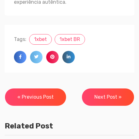
experiência autêntica.
Tags:
1xbet
1xbet BR
Post
« Previous Post
Next Post »
navigation
Related Post