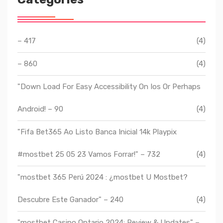
– 417
(4)
– 860
(4)
"Down Load For Easy Accessibility On Ios Or Perhaps
Android! – 90
(4)
"Fifa Bet365 Ao Listo Banca Inicial 14k Playpix
#mostbet 25 05 23 Vamos Forrar!" – 732
(4)
"mostbet 365 Perú 2024 ️: ¿mostbet U Mostbet?
Descubre Este Ganador" – 240
(4)
"mostbet Casino Ontario 2024: Review & Updates" –