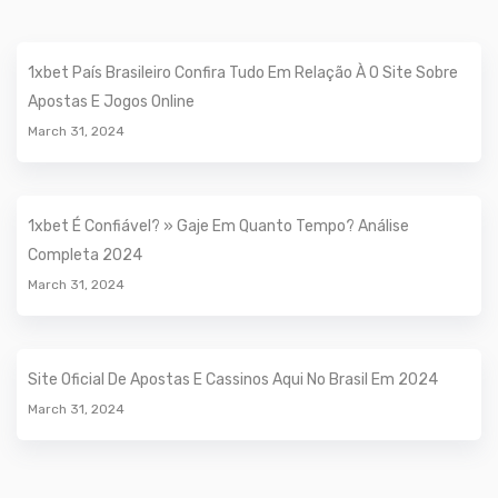
1xbet País Brasileiro Confira Tudo Em Relação À O Site Sobre
Apostas E Jogos Online
March 31, 2024
1xbet É Confiável? » Gaje Em Quanto Tempo? Análise
Completa 2024
March 31, 2024
Site Oficial De Apostas E Cassinos Aqui No Brasil Em 2024
March 31, 2024