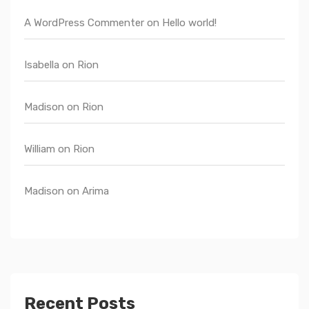
A WordPress Commenter
on
Hello world!
Isabella
on
Rion
Madison
on
Rion
William
on
Rion
Madison
on
Arima
Recent Posts