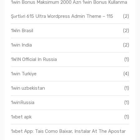
1win Bonus Maksimum 2000 Azn 1win Bonus Kullanma
Şərtləri 615 Ultra Wordpress Admin Theme – 115
(2)
1Win Brasil
(2)
1win India
(2)
1WIN Official In Russia
(1)
1win Turkiye
(4)
1win uzbekistan
(1)
1winRussia
(1)
1xbet apk
(1)
1xbet App: Tais Como Baixar, Instalar At The Apostar