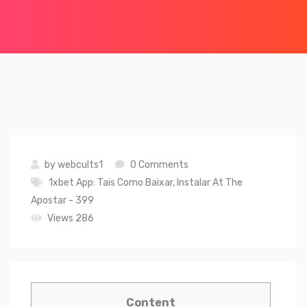
by
webcults1
0 Comments
1xbet App: Tais Como Baixar, Instalar At The
Apostar - 399
Views 286
Content