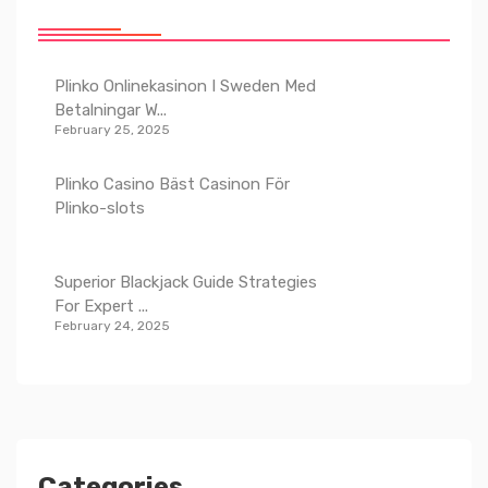
Plinko Onlinekasinon I Sweden Med
Betalningar W...
February 25, 2025
Plinko Casino Bäst Casinon För
Plinko-slots
Superior Blackjack Guide Strategies
For Expert ...
February 24, 2025
Categories