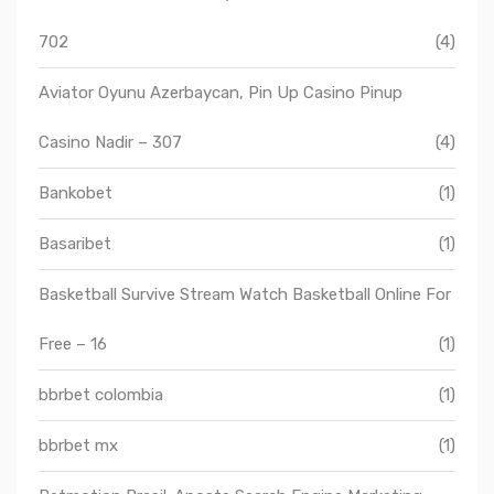
702
(4)
Aviator Oyunu Azerbaycan, Pin Up Casino Pinup
Casino Nadir – 307
(4)
Bankobet
(1)
Basaribet
(1)
Basketball Survive Stream Watch Basketball Online For
Free – 16
(1)
bbrbet colombia
(1)
bbrbet mx
(1)