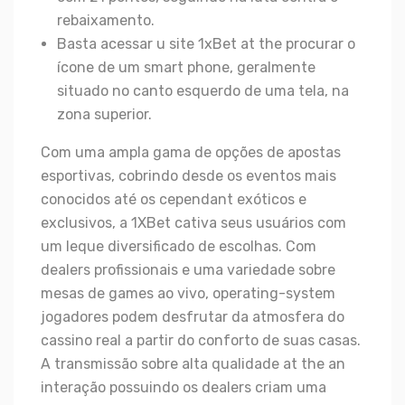
rebaixamento.
Basta acessar u site 1xBet at the procurar o
ícone de um smart phone, geralmente
situado no canto esquerdo de uma tela, na
zona superior.
Com uma ampla gama de opções de apostas
esportivas, cobrindo desde os eventos mais
conocidos até os cependant exóticos e
exclusivos, a 1XBet cativa seus usuários com
um leque diversificado de escolhas. Com
dealers profissionais e uma variedade sobre
mesas de games ao vivo, operating-system
jogadores podem desfrutar da atmosfera do
cassino real a partir do conforto de suas casas.
A transmissão sobre alta qualidade at the an
interação possuindo os dealers criam uma