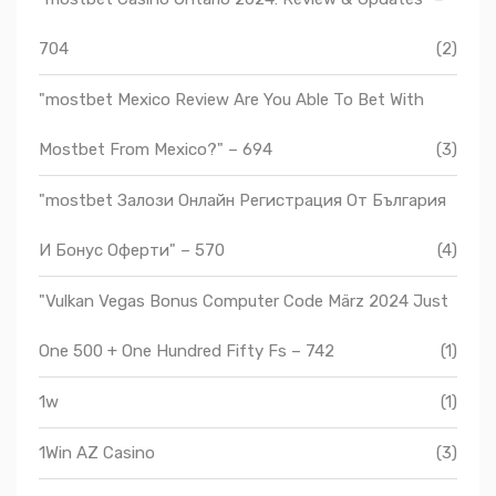
704
(2)
"mostbet Mexico Review Are You Able To Bet With
Mostbet From Mexico?" – 694
(3)
"mostbet Залози Онлайн Регистрация От България
И Бонус Оферти" – 570
(4)
"Vulkan Vegas Bonus Computer Code März 2024 Just
One 500 + One Hundred Fifty Fs – 742
(1)
1w
(1)
1Win AZ Casino
(3)