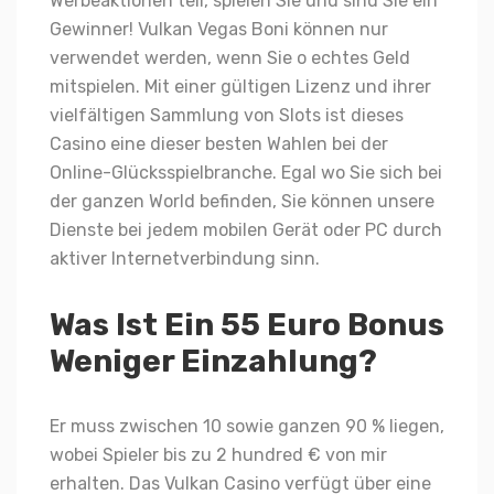
Werbeaktionen teil, spielen Sie und sind Sie ein
Gewinner! Vulkan Vegas Boni können nur
verwendet werden, wenn Sie o echtes Geld
mitspielen. Mit einer gültigen Lizenz und ihrer
vielfältigen Sammlung von Slots ist dieses
Casino eine dieser besten Wahlen bei der
Online-Glücksspielbranche. Egal wo Sie sich bei
der ganzen World befinden, Sie können unsere
Dienste bei jedem mobilen Gerät oder PC durch
aktiver Internetverbindung sinn.
Was Ist Ein 55 Euro Bonus
Weniger Einzahlung?
Er muss zwischen 10 sowie ganzen 90 % liegen,
wobei Spieler bis zu 2 hundred € von mir
erhalten. Das Vulkan Casino verfügt über eine