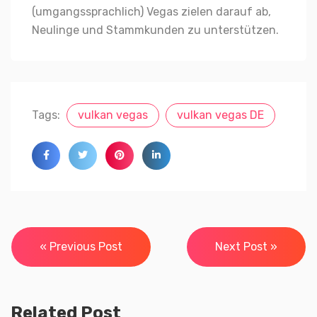
(umgangssprachlich) Vegas zielen darauf ab,
Neulinge und Stammkunden zu unterstützen.
Tags:
vulkan vegas
vulkan vegas DE
Post
« Previous Post
Next Post »
navigation
Related Post