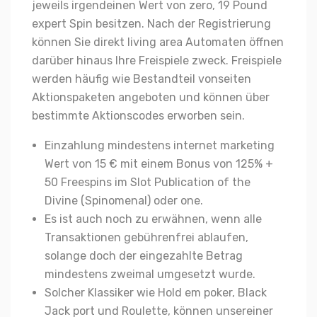
jeweils irgendeinen Wert von zero, 19 Pound
expert Spin besitzen. Nach der Registrierung
können Sie direkt living area Automaten öffnen
darüber hinaus Ihre Freispiele zweck. Freispiele
werden häufig wie Bestandteil vonseiten
Aktionspaketen angeboten und können über
bestimmte Aktionscodes erworben sein.
Einzahlung mindestens internet marketing
Wert von 15 € mit einem Bonus von 125% +
50 Freespins im Slot Publication of the
Divine (Spinomenal) oder one.
Es ist auch noch zu erwähnen, wenn alle
Transaktionen gebührenfrei ablaufen,
solange doch der eingezahlte Betrag
mindestens zweimal umgesetzt wurde.
Solcher Klassiker wie Hold em poker, Black
Jack port und Roulette, können unsereiner