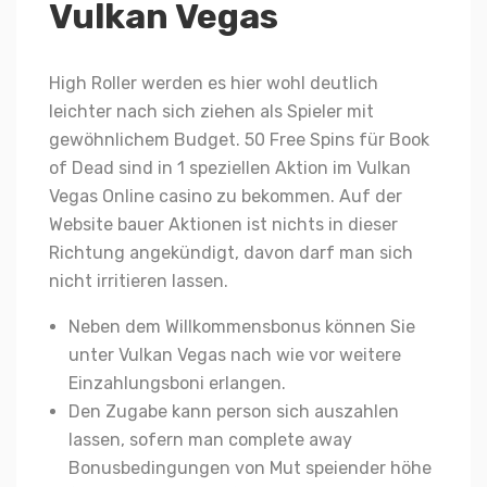
Vulkan Vegas
High Roller werden es hier wohl deutlich
leichter nach sich ziehen als Spieler mit
gewöhnlichem Budget. 50 Free Spins für Book
of Dead sind in 1 speziellen Aktion im Vulkan
Vegas Online casino zu bekommen. Auf der
Website bauer Aktionen ist nichts in dieser
Richtung angekündigt, davon darf man sich
nicht irritieren lassen.
Neben dem Willkommensbonus können Sie
unter Vulkan Vegas nach wie vor weitere
Einzahlungsboni erlangen.
Den Zugabe kann person sich auszahlen
lassen, sofern man complete away
Bonusbedingungen von Mut speiender höhe