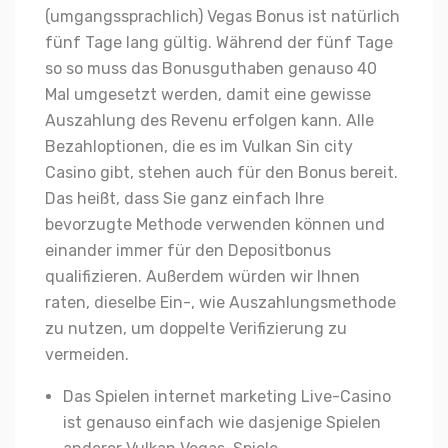
(umgangssprachlich) Vegas Bonus ist natürlich
fünf Tage lang gültig. Während der fünf Tage
so so muss das Bonusguthaben genauso 40
Mal umgesetzt werden, damit eine gewisse
Auszahlung des Revenu erfolgen kann. Alle
Bezahloptionen, die es im Vulkan Sin city
Casino gibt, stehen auch für den Bonus bereit.
Das heißt, dass Sie ganz einfach Ihre
bevorzugte Methode verwenden können und
einander immer für den Depositbonus
qualifizieren. Außerdem würden wir Ihnen
raten, dieselbe Ein-, wie Auszahlungsmethode
zu nutzen, um doppelte Verifizierung zu
vermeiden.
Das Spielen internet marketing Live-Casino
ist genauso einfach wie dasjenige Spielen