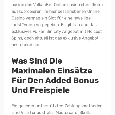
casino
das VulkanBet Online casino ohne Risiko
auszuprobieren. Im hier beschriebenen Online
Casino vermag ein Slot für eine jeweilige
Indst?vning vorgegeben. Es gibt ab und das
exklusives Vulkan Sin city Angebot mit No cost
Spins, doch aktuell ist das exklusive Angebot
bestehend aus.
Was Sind Die
Maximalen Einsätze
Für Den Added Bonus
Und Freispiele
Einige jener unterstützten Zahlungsmethoden
sind Visa for australia, Mastercard, Skrill,