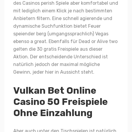
des Casinos perish Spiele aber komfortabel und
mit lediglich einem Klick je nach bestimmten
Anbietern filtern. Eine schnell agierende und
dynamische Suchfunktion bietet Feuer
speiender berg (umgangssprachlich) Vegas
ebenso a great. Ebenfalls für Dead or Alive two
gelten die 30 gratis Freispiele aus dieser
Aktion. Der entscheidende Unterschied ist
natürlich jedoch der maximal mögliche
Gewinn, jeder hier in Aussicht steht.
Vulkan Bet Online
Casino 50 Freispiele
Ohne Einzahlung
Aber auch unter den Tischspielen ist natürlich