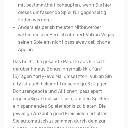
mit bestimmtheit behaupten, wenn Sie hier
dieses umfassende Spiel für gegenseitig
finden werden.
Anders als perish meisten Mitbewerber
within diesem Bereich offeriert Vulkan Vegas
seinen Spielern nicht pass away cell phone
App an.
Das heißt, die gesamte Palette aus Einsatz
darüber hinaus Bonus innerhalb kklk fünf
(5)Tagen forty-five Mal umsetzten. Vulkan Sin
city ist auch bekannt für seine großzügigen
Bonusangebote und Aktionen, pass apart
regelmäßig aktualisiert sein, um den Spielern
ein spannendes Spielerlebnis zu bieten. Die
jeweilige Anzahl a good Freispielen erhalten
Sie automatisch zusammen durch dem zur