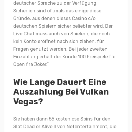
deutscher Sprache zu der Verfügung.
Sicherlich sind oftmals das einige dieser
Gründe, aus denen dieses Casino c/o
deutschen Spielern sicher beliebter wird. Der
Live Chat muss auch von Spielern, die noch
kein Konto eröffnet nach sich ziehen, für
Fragen genutzt werden. Bei jeder zweiten
Einzahlung erhält der Kunde 100 Freispiele für
Open fire Joker.”
Wie Lange Dauert Eine
Auszahlung Bei Vulkan
Vegas?
Sie haben dann 55 kostenlose Spins für den
Slot Dead or Alive II von Netentertainment, die