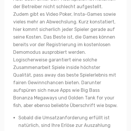
der Betreiber nicht schlecht aufgestellt.
Zudem gibt es Video Poker, Insta-Games sowie
vieles mehr an Abwechslung. Kurz konstatiert,
hier kommt sicherlich jeder Spieler gerade auf
seine Kosten. Das Beste ist, die Games können
bereits vor der Registrierung im kostenlosen
Demomodus ausprobiert werden.
Logischerweise garantiert eine solche
Zusammenarbeit Spiele inside höchster
Qualität, pass away das beste Spielerlebnis mit
fairen Gewinnchancen bieten. Darunter
aufspüren sich neue Apps wie Big Bass
Bonanza Megaways und Golden Tank for your
fish, aber ebenso beliebte Überschrift wie bspw.
Sobald die Umsatzanforderung erfüllt ist
natürlich, sind Ihre Erlöse zur Auszahlung