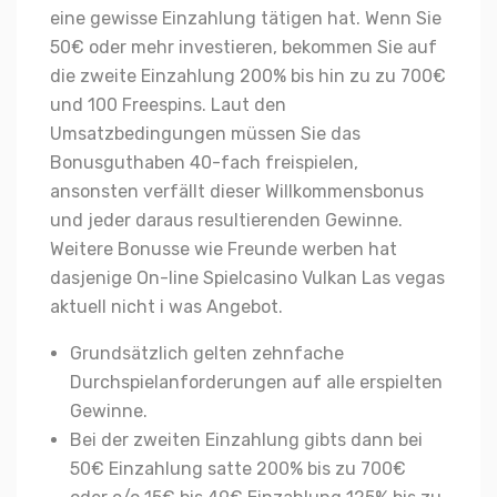
eine gewisse Einzahlung tätigen hat. Wenn Sie
50€ oder mehr investieren, bekommen Sie auf
die zweite Einzahlung 200% bis hin zu zu 700€
und 100 Freespins. Laut den
Umsatzbedingungen müssen Sie das
Bonusguthaben 40-fach freispielen,
ansonsten verfällt dieser Willkommensbonus
und jeder daraus resultierenden Gewinne.
Weitere Bonusse wie Freunde werben hat
dasjenige On-line Spielcasino Vulkan Las vegas
aktuell nicht i was Angebot.
Grundsätzlich gelten zehnfache
Durchspielanforderungen auf alle erspielten
Gewinne.
Bei der zweiten Einzahlung gibts dann bei
50€ Einzahlung satte 200% bis zu 700€