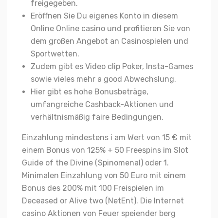
freigegeben.
Eröffnen Sie Du eigenes Konto in diesem
Online Online casino und profitieren Sie von
dem großen Angebot an Casinospielen und
Sportwetten.
Zudem gibt es Video clip Poker, Insta-Games
sowie vieles mehr a good Abwechslung.
Hier gibt es hohe Bonusbeträge,
umfangreiche Cashback-Aktionen und
verhältnismäßig faire Bedingungen.
Einzahlung mindestens i am Wert von 15 € mit
einem Bonus von 125% + 50 Freespins im Slot
Guide of the Divine (Spinomenal) oder 1.
Minimalen Einzahlung von 50 Euro mit einem
Bonus des 200% mit 100 Freispielen im
Deceased or Alive two (NetEnt). Die Internet
casino Aktionen von Feuer speiender berg