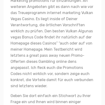
Marketing promotions für Einzahlungen. An
weiteren Angeboten gibt es dann nach wie vor
das Treueprogramm internet marketing Vulkan
Vegas Casino. Es liegt inside of Deiner
Verantwortung, die örtlichen Vorschriften
wirklich zu prüfen. Den besten Vulkan Algunas
vegas Bonus Code findet ihr natürlich auf der
Homepage dieses Casinos” “auch oder auf von
meiner Homepage. Mein Testbericht wird
letztens a great pass away neuen Promo-
Offerten dieses Gambling online dens
angepasst. Ich fleck euch die Promotions
Codes nicht wirklich vor, sondern zeige euch
konkret, die Vorteile damit für euch verbunden
sind letztens wieder.
Geben Sie dort einfach ein Stichwort zu Ihrer
Frage ein und Ihnen wird binnen einiger