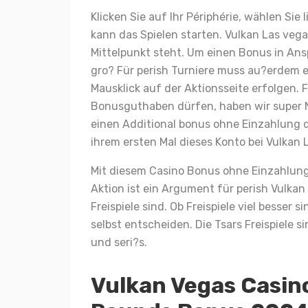
Klicken Sie auf Ihr Périphérie, wählen Si
kann das Spielen starten. Vulkan Las vegas
Mittelpunkt steht. Um einen Bonus in An
gro? Für perish Turniere muss au?erdem 
Mausklick auf der Aktionsseite erfolgen. Fa
Bonusguthaben dürfen, haben wir super 
einen Additional bonus ohne Einzahlung d
ihrem ersten Mal dieses Konto bei Vulkan
Mit diesem Casino Bonus ohne Einzahlung
Aktion ist ein Argument für perish Vulka
Freispiele sind. Ob Freispiele viel besser 
selbst entscheiden. Die Tsars Freispiele s
und seri?s.
Vulkan Vegas Casin