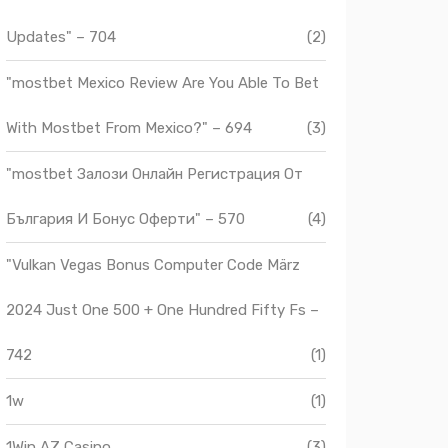
Updates" – 704
(2)
"mostbet Mexico Review Are You Able To Bet
With Mostbet From Mexico?" – 694
(3)
"mostbet Залози Онлайн Регистрация От
България И Бонус Оферти" – 570
(4)
"Vulkan Vegas Bonus Computer Code März
2024 Just One 500 + One Hundred Fifty Fs –
742
(1)
1w
(1)
1Win AZ Casino
(3)