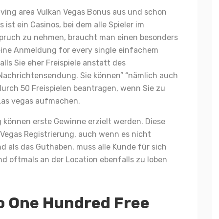
e living area Vulkan Vegas Bonus aus und schon
 ist ein Casinos, bei dem alle Spieler im
spruch zu nehmen, braucht man einen besonders
eine Anmeldung for every single einfachem
lls Sie eher Freispiele anstatt des
Nachrichtensendung. Sie können” “nämlich auch
urch 50 Freispielen beantragen, wenn Sie zu
 Las vegas aufmachen.
 können erste Gewinne erzielt werden. Diese
n Vegas Registrierung, auch wenn es nicht
sind als das Guthaben, muss alle Kunde für sich
ind oftmals an der Location ebenfalls zu loben
o One Hundred Free