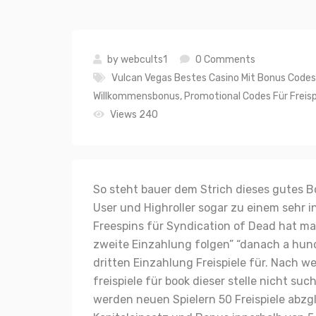
by
webcults1
0 Comments
Vulcan Vegas Bestes Сasino Mit Bonus Codes
Willkommensbonus, Promotional Codes Für Freisp
Views 240
So steht bauer dem Strich dieses gutes 
User und Highroller sogar zu einem sehr
Freespins für Syndication of Dead hat man
zweite Einzahlung folgen” “danach a hundr
dritten Einzahlung Freispiele für. Nach w
freispiele für book
dieser stelle nicht suc
werden neuen Spielern 50 Freispiele abzg