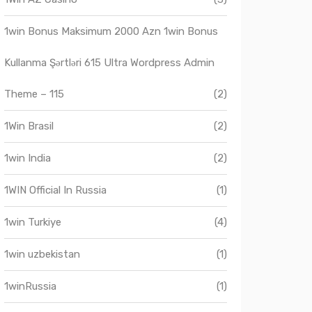
1win Bonus Maksimum 2000 Azn 1win Bonus
Kullanma Şərtləri 615 Ultra Wordpress Admin
Theme – 115
(2)
1Win Brasil
(2)
1win India
(2)
1WIN Official In Russia
(1)
1win Turkiye
(4)
1win uzbekistan
(1)
1winRussia
(1)