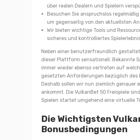
über realen Dealern und Spielern versp
Besuchen Sie anspruchslos regelmäßig 
um gegenseitig von den aktuellsten A
Wir bieten wichtige Tools und Ressourc
sicheres und kontrolliertes Spielerlebni
Neben einer benutzerfreundlich gestaltet
dieser Plattform sensationell. Bekannte 
immer wieder ebenso vertreten auf welche 
gesetzten Anforderungen bezüglich des Du
Deshalb sollen wir nun ziemlich genauer 
ankommt. Die VulkanBet 50 Freispiele sind
Spielen startet umgehend eine virtuelle T
Die Wichtigsten Vulka
Bonusbedingungen