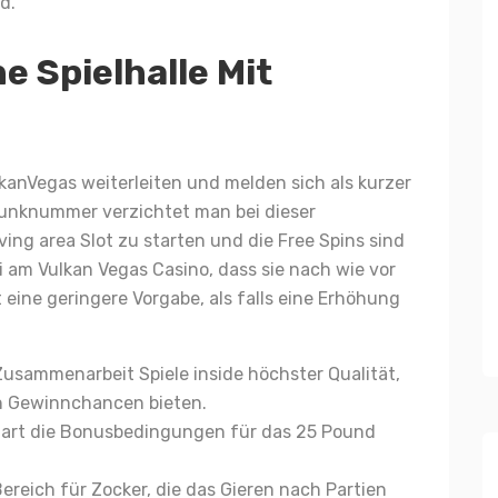
d.
ne Spielhalle Mit
lkanVegas weiterleiten und melden sich als kurzer
funknummer verzichtet man bei dieser
ving area Slot zu starten und die Free Spins sind
t i am Vulkan Vegas Casino, dass sie nach wie vor
eine geringere Vorgabe, als falls eine Erhöhung
Zusammenarbeit Spiele inside höchster Qualität,
ren Gewinnchancen bieten.
 art die Bonusbedingungen für das 25 Pound
Bereich für Zocker, die das Gieren nach Partien