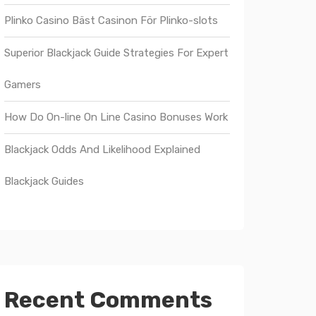
Plinko Casino Bäst Casinon För Plinko-slots
Superior Blackjack Guide Strategies For Expert
Gamers
How Do On-line On Line Casino Bonuses Work
Blackjack Odds And Likelihood Explained
Blackjack Guides
Recent Comments