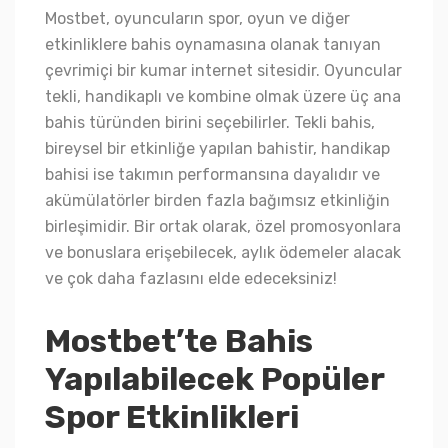
Mostbet, oyuncuların spor, oyun ve diğer
etkinliklere bahis oynamasına olanak tanıyan
çevrimiçi bir kumar internet sitesidir. Oyuncular
tekli, handikaplı ve kombine olmak üzere üç ana
bahis türünden birini seçebilirler. Tekli bahis,
bireysel bir etkinliğe yapılan bahistir, handikap
bahisi ise takımın performansına dayalıdır ve
akümülatörler birden fazla bağımsız etkinliğin
birleşimidir. Bir ortak olarak, özel promosyonlara
ve bonuslara erişebilecek, aylık ödemeler alacak
ve çok daha fazlasını elde edeceksiniz!
Mostbet’te Bahis
Yapılabilecek Popüler
Spor Etkinlikleri