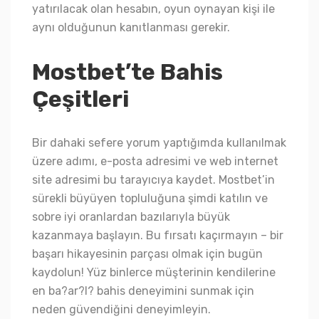
yatırılacak olan hesabın, oyun oynayan kişi ile
aynı olduğunun kanıtlanması gerekir.
Mostbet’te Bahis
Çeşitleri
Bir dahaki sefere yorum yaptığımda kullanılmak
üzere adımı, e-posta adresimi ve web internet
site adresimi bu tarayıcıya kaydet. Mostbet’in
sürekli büyüyen topluluğuna şimdi katılın ve
sobre iyi oranlardan bazılarıyla büyük
kazanmaya başlayın. Bu fırsatı kaçırmayın – bir
başarı hikayesinin parçası olmak için bugün
kaydolun! Yüz binlerce müşterinin kendilerine
en ba?ar?l? bahis deneyimini sunmak için
neden güvendiğini deneyimleyin.