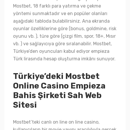
Mostbet, 18 farklı para yatırma ve çekme
yöntemi sunmaktadır ve en popüler olanları
aşağıdaki tabloda bulabilirsiniz. Ana ekranda
oyunlar özelliklerine göre (bonus, goldmine, risk
oyunu vb. ), türe göre (çizgi film, spor, 18+, Mısır
vb. ) ve sağlayıcıya göre sıralanabilir. Mostbet,
Türkiye’den oyuncuları kabul ediyor empieza
Türk lirasında hesap oluşturma imkânı sunuyor.
Türkiye’deki Mostbet
Online Casino Empieza
Bahis Şirketi Sah Web
Sitesi
Mostbet’teki canlı on line on line casino,
kullanıcıların bir movie yayını aracılığıyla gerçek