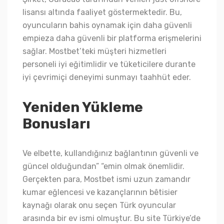
lisansı altında faaliyet göstermektedir. Bu,
oyuncuların bahis oynamak için daha güvenli
empieza daha güvenli bir platforma erişmelerini
sağlar. Mostbet’teki müşteri hizmetleri
personeli iyi eğitimlidir ve tüketicilere durante
iyi çevrimiçi deneyimi sunmayı taahhüt eder.
Yeniden Yükleme
Bonusları
Ve elbette, kullandığınız bağlantının güvenli ve
güncel olduğundan” “emin olmak önemlidir.
Gerçekten para, Mostbet ismi uzun zamandır
kumar eğlencesi ve kazançlarının bêtisier
kaynağı olarak onu seçen Türk oyuncular
arasında bir ev ismi olmuştur. Bu site Türkiye’de