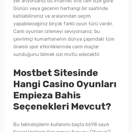
yer arıyorsanız bu internet site tam size göre.
Günün veya gecenin herhangi bir saatinde
katılabilirsiniz ve aralarından seçim
yapabileceğiniz birçok farklı oyun türü vardır.
Canlı oyunları izlemeyi seviyorsanız, bu
çevrimiçi kumarhanenin dünya çapındaki tüm
önemli spor etkinliklerinde canlı maçlar
sunduğunu bilmek sizi mutlu edecektir.
Mostbet Sitesinde
Hangi Casino Oyunları
Empieza Bahis
Seçenekleri Mevcut?
Bu teknolojilerin kullanımı başta 6698 sayılı