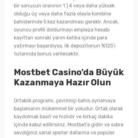
bir sonucun oranının 1 ) 4 veya daha yüksek
olduğu üç veya daha fazla olayla kombine
bahislerinde 5 kez kazanılması gerekir. Ancak,
oyuncu profili doldurmayı empieza hesabı
kayıttan sonraki yarım ketika içinde para
yatırmayı başardıysa, ilk depozitonun %125’i
tutarında bonus verilecektir.
Mostbet Casino’da Büyük
Kazanmaya Hazır Olun
Ortaklık programı, çevrimiçi bahis oynamaya
başlamanın mükemmel bir yoludur. Ortak olarak
kaydolmak basit ve hızlıdır ve birkaç dakika
içinde kabul edilirsiniz. Mostbet’e gidin ve sobre
sevdiğiniz sanal sporlar dallarına ve popüler