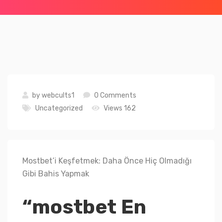
by
webcults1
0 Comments
Uncategorized
Views 162
Mostbet’i Keşfetmek: Daha Önce Hiç Olmadığı
Gibi Bahis Yapmak
“mostbet En