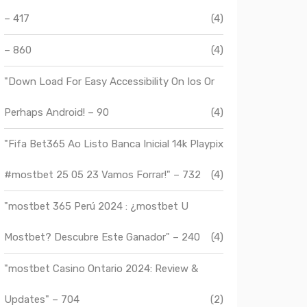
– 417
(4)
– 860
(4)
"Down Load For Easy Accessibility On Ios Or
Perhaps Android! – 90
(4)
"Fifa Bet365 Ao Listo Banca Inicial 14k Playpix
#mostbet 25 05 23 Vamos Forrar!" – 732
(4)
"mostbet 365 Perú 2024 ️: ¿mostbet U
Mostbet? Descubre Este Ganador" – 240
(4)
"mostbet Casino Ontario 2024: Review &
Updates" – 704
(2)