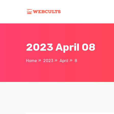
Skip
to
content
2023 April 08
Home
2023
April
8