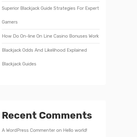
Superior Blackjack Guide Strategies For Expert
Gamers
How Do On-line On Line Casino Bonuses Work
Blackjack Odds And Likelihood Explained
Blackjack Guides
Recent Comments
A WordPress Commenter
on
Hello world!