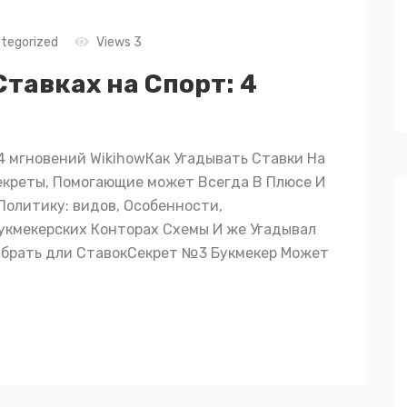
tegorized
Views 3
тавках на Спорт: 4
 4 мгновений WikihowКак Угадывать Ставки На
екреты, Помогающие может Всегда В Плюсе И
Политику: видов, Особенности,
укмекерских Конторах Схемы И же Угадывал
ыбрать дли СтавокСекрет №3 Букмекер Может