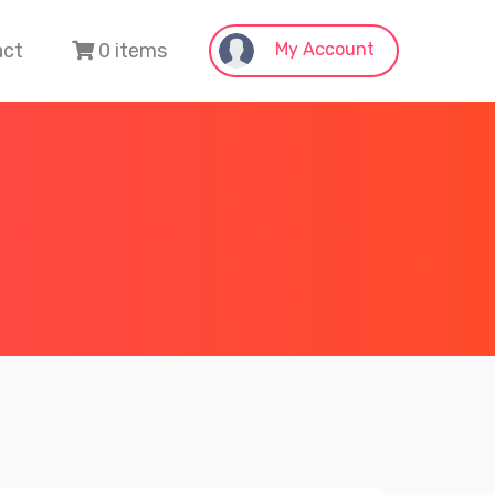
act
0 items
My Account