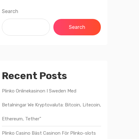
Search
Search
Recent Posts
Plinko Onlinekasinon I Sweden Med
Betalningar We Kryptovaluta: Bitcoin, Litecoin,
Ethereum, Tether”
Plinko Casino Bäst Casinon För Plinko-slots