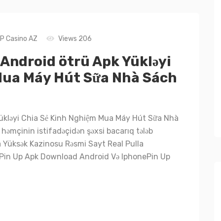
UP Casino AZ
Views 206
 Android ötrü Apk Yükləyi
Mua Máy Hút Sữa Nhà Sách
Yükləyi Chia Sẻ Kinh Nghiệm Mua Máy Hút Sữa Nhà
əmçinin istifadəçidən şəxsi bacarıq tələb
 Yüksək Kazinosu Rəsmi Sayt Real Pulla
ePin Up Apk Download Android Və IphonePin Up