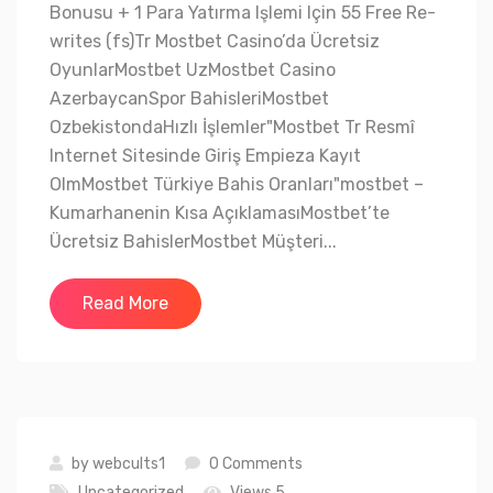
Bonusu + 1 Para Yatırma Işlemi Için 55 Free Re-
writes (fs)Tr Mostbet Casino’da Ücretsiz
OyunlarMostbet UzMostbet Casino
AzerbaycanSpor BahisleriMostbet
OzbekistondaHızlı İşlemler"Mostbet Tr Resmî
Internet Sitesinde Giriş Empieza Kayıt
OlmMostbet Türkiye Bahis Oranları"mostbet –
Kumarhanenin Kısa AçıklamasıMostbet’te
Ücretsiz BahislerMostbet Müşteri...
Read More
by
webcults1
0 Comments
Uncategorized
Views 5