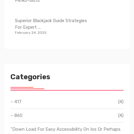
Plinko-slots
Superior Blackjack Guide Strategies
For Expert ...
February 24, 2025
Categories
– 417
(4)
– 860
(4)
"Down Load For Easy Accessibility On Ios Or Perhaps