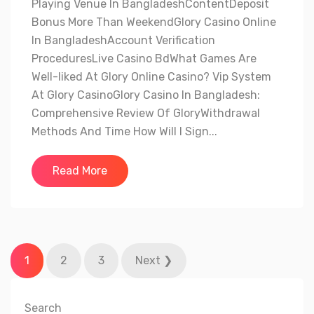
Playing Venue In BangladeshContentDeposit
Bonus More Than WeekendGlory Casino Online
In BangladeshAccount Verification
ProceduresLive Casino BdWhat Games Are
Well-liked At Glory Online Casino? Vip System
At Glory CasinoGlory Casino In Bangladesh:
Comprehensive Review Of GloryWithdrawal
Methods And Time How Will I Sign...
Read More
Posts
1
2
3
Next ❯
navigation
Search