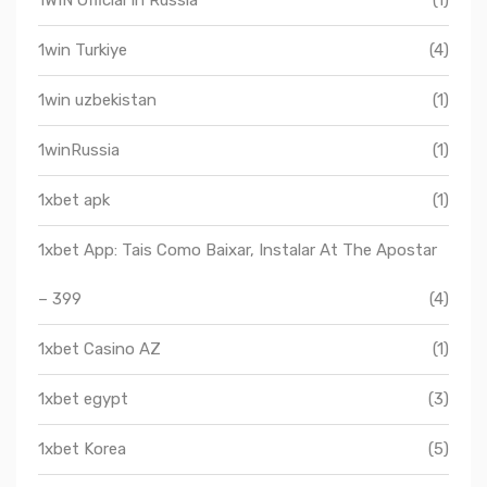
1WIN Official In Russia
(1)
1win Turkiye
(4)
1win uzbekistan
(1)
1winRussia
(1)
1xbet apk
(1)
1xbet App: Tais Como Baixar, Instalar At The Apostar
– 399
(4)
1xbet Casino AZ
(1)
1xbet egypt
(3)
1xbet Korea
(5)