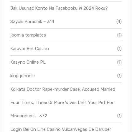
Jak Usunąć Konto Na Facebooku W 2024 Roku?
Szybki Poradnik – 314
(4)
joomla templates
(1)
KaravanBet Casino
(1)
Kasyno Online PL
(1)
king johnnie
(1)
Kolkata Doctor Rape-murder Case: Accused Married
Four Times, Three Or More Wives Left Your Pet For
Misconduct – 372
(1)
Login Bei On Line Casino Vulcanvegas De Darüber