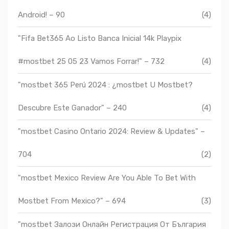
Android! – 90
(4)
"Fifa Bet365 Ao Listo Banca Inicial 14k Playpix
#mostbet 25 05 23 Vamos Forrar!" – 732
(4)
"mostbet 365 Perú 2024 ️: ¿mostbet U Mostbet?
Descubre Este Ganador" – 240
(4)
"mostbet Casino Ontario 2024: Review & Updates" –
704
(2)
"mostbet Mexico Review Are You Able To Bet With
Mostbet From Mexico?" – 694
(3)
"mostbet Залози Онлайн Регистрация От България