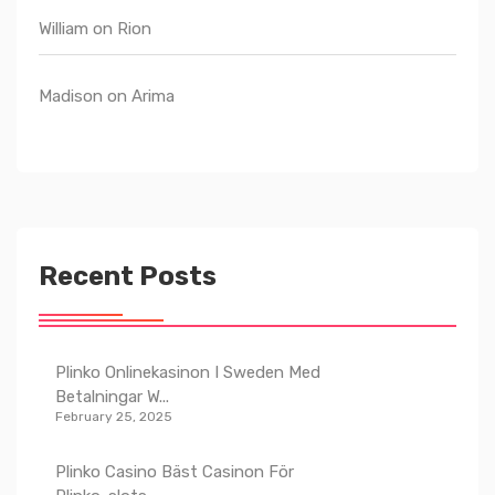
William
on
Rion
Madison
on
Arima
Recent Posts
Plinko Onlinekasinon I Sweden Med
Betalningar W...
February 25, 2025
Plinko Casino Bäst Casinon För