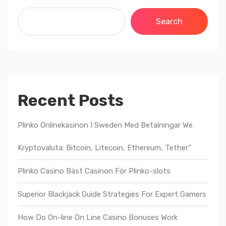
Search
Recent Posts
Plinko Onlinekasinon I Sweden Med Betalningar We
Kryptovaluta: Bitcoin, Litecoin, Ethereum, Tether”
Plinko Casino Bäst Casinon För Plinko-slots
Superior Blackjack Guide Strategies For Expert Gamers
How Do On-line On Line Casino Bonuses Work