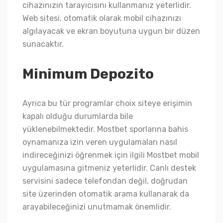
cihazınızın tarayıcısını kullanmanız yeterlidir.
Web sitesi, otomatik olarak mobil cihazınızı
algılayacak ve ekran boyutuna uygun bir düzen
sunacaktır.
Minimum Depozito
Ayrıca bu tür programlar choix siteye erişimin
kapalı olduğu durumlarda bile
yüklenebilmektedir. Mostbet sporlarına bahis
oynamanıza izin veren uygulamaları nasıl
indireceğinizi öğrenmek için ilgili Mostbet mobil
uygulamasına gitmeniz yeterlidir. Canlı destek
servisini sadece telefondan değil, doğrudan
site üzerinden otomatik arama kullanarak da
arayabileceğinizi unutmamak önemlidir.