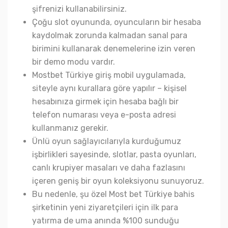
şifrenizi kullanabilirsiniz.
Çoğu slot oyununda, oyuncuların bir hesaba
kaydolmak zorunda kalmadan sanal para
birimini kullanarak denemelerine izin veren
bir demo modu vardır.
Mostbet Türkiye giriş mobil uygulamada,
siteyle aynı kurallara göre yapılır – kişisel
hesabınıza girmek için hesaba bağlı bir
telefon numarası veya e-posta adresi
kullanmanız gerekir.
Ünlü oyun sağlayıcılarıyla kurduğumuz
işbirlikleri sayesinde, slotlar, pasta oyunları,
canlı krupiyer masaları ve daha fazlasını
içeren geniş bir oyun koleksiyonu sunuyoruz.
Bu nedenle, şu özel Most bet Türkiye bahis
şirketinin yeni ziyaretçileri için ilk para
yatırma de uma anında %100 sunduğu