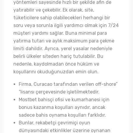
yöntemleri sayesinde hızlı bir şekilde afin de
yatırabilir ve çekebilir. Ek olarak, site,
tüketicilere sahip olabilecekleri herhangi bir
soru veya sorunla ilgili yardımcı olmak için 7/24
müşteri yardımı sağlar. Buna minimal para
yatırma tutarı ve aylık maksimum para çekme
limiti dahildir. Ayrıca, yerel yasalar nedeniyle
belirli ülkeler siteden hariç tutulabilir. Bu
nedenle, kaydolmadan önce hüküm ve
koşullarını okuduğunuzdan emin olun.
Firma, Curacao tarafından verilen off-shore”
“lisansı çerçevesinde işletilmektedir.
Mostbet bahisçi ofisi ve kumarhanesi için
bonus kazanma koşulları aynıdır, ancak
sadece bahis oynama koşulları farklıdır.
Bunlar, rekabetçi çevrimiçi oyun
dünyasındaki etkinlikler üzerine oynanan