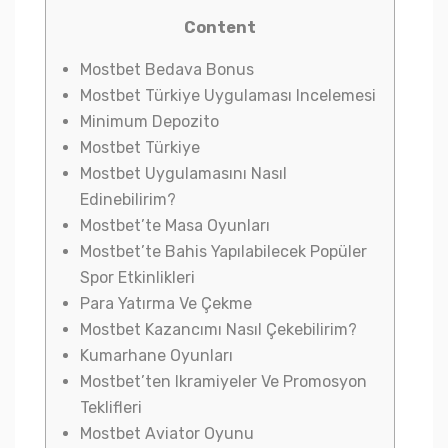
Content
Mostbet Bedava Bonus
Mostbet Türkiye Uygulaması Incelemesi
Minimum Depozito
Mostbet Türkiye
Mostbet Uygulamasını Nasıl
Edinebilirim?
Mostbet’te Masa Oyunları
Mostbet’te Bahis Yapılabilecek Popüler
Spor Etkinlikleri
Para Yatırma Ve Çekme
Mostbet Kazancımı Nasıl Çekebilirim?
Kumarhane Oyunları
Mostbet’ten Ikramiyeler Ve Promosyon
Teklifleri
Mostbet Aviator Oyunu