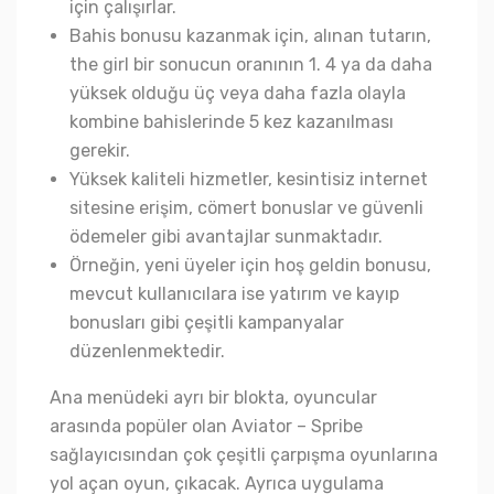
için çalışırlar.
Bahis bonusu kazanmak için, alınan tutarın,
the girl bir sonucun oranının 1. 4 ya da daha
yüksek olduğu üç veya daha fazla olayla
kombine bahislerinde 5 kez kazanılması
gerekir.
Yüksek kaliteli hizmetler, kesintisiz internet
sitesine erişim, cömert bonuslar ve güvenli
ödemeler gibi avantajlar sunmaktadır.
Örneğin, yeni üyeler için hoş geldin bonusu,
mevcut kullanıcılara ise yatırım ve kayıp
bonusları gibi çeşitli kampanyalar
düzenlenmektedir.
Ana menüdeki ayrı bir blokta, oyuncular
arasında popüler olan Aviator – Spribe
sağlayıcısından çok çeşitli çarpışma oyunlarına
yol açan oyun, çıkacak. Ayrıca uygulama