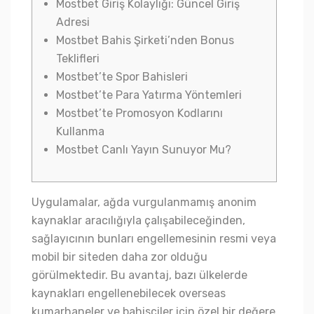
Mostbet Giriş Kolaylığı: Güncel Giriş
Adresi
Mostbet Bahis Şirketi’nden Bonus
Teklifleri
Mostbet’te Spor Bahisleri
Mostbet’te Para Yatırma Yöntemleri
Mostbet’te Promosyon Kodlarını
Kullanma
Mostbet Canlı Yayın Sunuyor Mu?
Uygulamalar, ağda vurgulanmamış anonim
kaynaklar aracılığıyla çalışabileceğinden,
sağlayıcının bunları engellemesinin resmi veya
mobil bir siteden daha zor olduğu
görülmektedir. Bu avantaj, bazı ülkelerde
kaynakları engellenebilecek overseas
kumarhaneler ve bahisçiler için özel bir değere