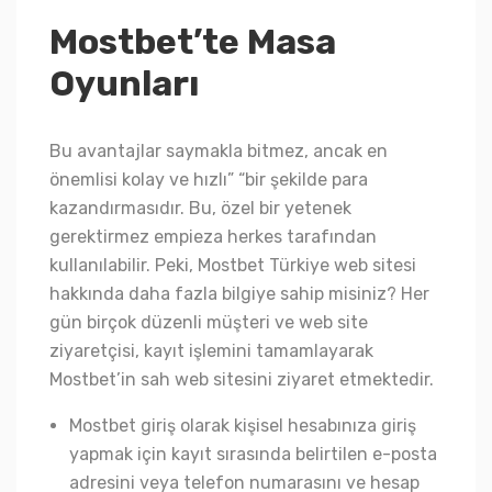
Mostbet’te Masa
Oyunları
Bu avantajlar saymakla bitmez, ancak en
önemlisi kolay ve hızlı” “bir şekilde para
kazandırmasıdır. Bu, özel bir yetenek
gerektirmez empieza herkes tarafından
kullanılabilir. Peki, Mostbet Türkiye web sitesi
hakkında daha fazla bilgiye sahip misiniz? Her
gün birçok düzenli müşteri ve web site
ziyaretçisi, kayıt işlemini tamamlayarak
Mostbet’in sah web sitesini ziyaret etmektedir.
Mostbet giriş olarak kişisel hesabınıza giriş
yapmak için kayıt sırasında belirtilen e-posta
adresini veya telefon numarasını ve hesap