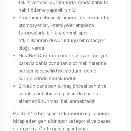
teklif vermesi durumunda, orada bahiste
nakit ödeme yapabilirsiniz.
Programın choix ekranında, üst kısmında,
promosyonlar, ikramiyeler empieza
turnuvalarla birlikte önemli spor
etkinliklerinin duyurulduğu bir rotasyon
bloğu vardır.
MostBet Casino’da ücretsiz oyun, gerçek
parayla bahis oynanan slot makinelerine
benzer işlevsellikteki slotların demo
sürümlerinde mümkündür.
Şirketin canlı bahis, maç öncesi bahis ve
sanal spor bahisleri gibi bir dizi bahis
alternatifi sunması beklenmektedir.
Mostbet’te her spor tutkununun ilgi alanına
hitap eden geniş bir spor kategorisi yelpazesi
sunuyoruz. Önde gelen spor bahis