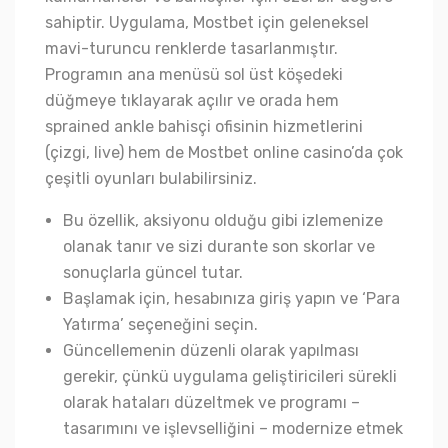
sahiptir. Uygulama, Mostbet için geleneksel
mavi-turuncu renklerde tasarlanmıştır.
Programın ana menüsü sol üst köşedeki
düğmeye tıklayarak açılır ve orada hem
sprained ankle bahisçi ofisinin hizmetlerini
(çizgi, live) hem de Mostbet online casino’da çok
çeşitli oyunları bulabilirsiniz.
Bu özellik, aksiyonu olduğu gibi izlemenize
olanak tanır ve sizi durante son skorlar ve
sonuçlarla güncel tutar.
Başlamak için, hesabınıza giriş yapın ve ‘Para
Yatırma’ seçeneğini seçin.
Güncellemenin düzenli olarak yapılması
gerekir, çünkü uygulama geliştiricileri sürekli
olarak hataları düzeltmek ve programı –
tasarımını ve işlevselliğini – modernize etmek