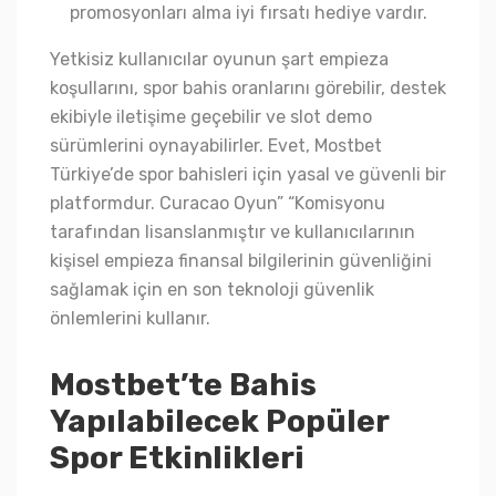
promosyonları alma iyi fırsatı hediye vardır.
Yetkisiz kullanıcılar oyunun şart empieza
koşullarını, spor bahis oranlarını görebilir, destek
ekibiyle iletişime geçebilir ve slot demo
sürümlerini oynayabilirler. Evet, Mostbet
Türkiye’de spor bahisleri için yasal ve güvenli bir
platformdur. Curacao Oyun” “Komisyonu
tarafından lisanslanmıştır ve kullanıcılarının
kişisel empieza finansal bilgilerinin güvenliğini
sağlamak için en son teknoloji güvenlik
önlemlerini kullanır.
Mostbet’te Bahis
Yapılabilecek Popüler
Spor Etkinlikleri