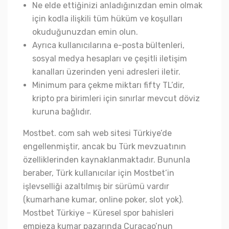
Ne elde ettiğinizi anladığınızdan emin olmak
için kodla ilişkili tüm hüküm ve koşulları
okuduğunuzdan emin olun.
Ayrıca kullanıcılarına e-posta bültenleri,
sosyal medya hesapları ve çeşitli iletişim
kanalları üzerinden yeni adresleri iletir.
Minimum para çekme miktarı fifty TL’dir,
kripto pra birimleri için sınırlar mevcut döviz
kuruna bağlıdır.
Mostbet. com sah web sitesi Türkiye’de
engellenmiştir, ancak bu Türk mevzuatının
özelliklerinden kaynaklanmaktadır. Bununla
beraber, Türk kullanıcılar için Mostbet’in
işlevselliği azaltılmış bir sürümü vardır
(kumarhane kumar, online poker, slot yok).
Mostbet Türkiye – Küresel spor bahisleri
empieza kumar pazarında Curaçao’nun