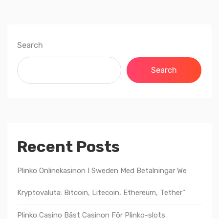
Search
Search
Recent Posts
Plinko Onlinekasinon I Sweden Med Betalningar We
Kryptovaluta: Bitcoin, Litecoin, Ethereum, Tether”
Plinko Casino Bäst Casinon För Plinko-slots