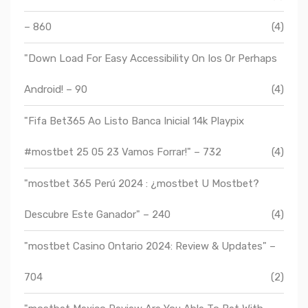
– 860
(4)
"Down Load For Easy Accessibility On Ios Or Perhaps
Android! – 90
(4)
"Fifa Bet365 Ao Listo Banca Inicial 14k Playpix
#mostbet 25 05 23 Vamos Forrar!" – 732
(4)
"mostbet 365 Perú 2024 ️: ¿mostbet U Mostbet?
Descubre Este Ganador" – 240
(4)
"mostbet Casino Ontario 2024: Review & Updates" –
704
(2)