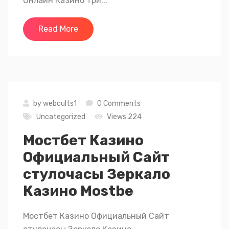
Онлайн Казино Три...
Read More
by
webcults1
0 Comments
Uncategorized
Views 224
Мостбет Казино
Официальный Сайт
стулочасы Зеркало
Казино Mostbe
Мостбет Казино Официальный Сайт