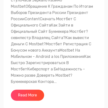
стулочасы Зеркало Казино
MostbetОбращение К Гражданам По Итогам
Выборов Президента России Президент
РоссииContentСкачать Мостбет С
Официального СайтаКак Зайти в
Официальный Сайт Букмекера Мостбет?
севилестр Владелец Сайта?Как вывести
Деньги С Mostbet?Мостбет Регистрация С
Бонусом нового АккаунтаMostbet На
Мобильном - Android а Ios ПриложенияКак
Быстро Зарегистрироваться В
МостбетКиберспорт а БкНадежность -
Можно разве Доверять Mostbet?
Букмекерская Контора...
Read More