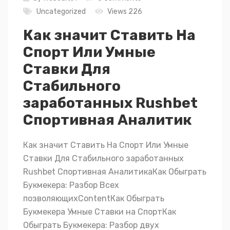
Uncategorized
Views 226
Как значит Ставить На
Спорт Или Умные
Ставки Для
Стабильного
заработанных Rushbet
Спортивная Аналитик
Как значит Ставить На Спорт Или Умные
Ставки Для Стабильного заработанных
Rushbet Спортивная АналитикаКак Обыграть
Букмекера: Разбор Всех
позволяющихContentКак Обыграть
Букмекера Умные Ставки на СпортКак
Обыграть Букмекера: Разбор двух