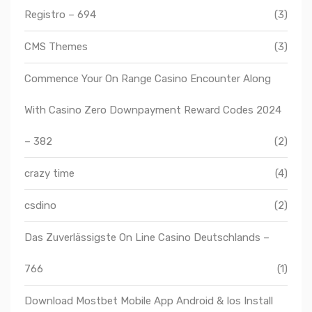
Registro – 694
(3)
CMS Themes
(3)
Commence Your On Range Casino Encounter Along
With Casino Zero Downpayment Reward Codes 2024
– 382
(2)
crazy time
(4)
csdino
(2)
Das Zuverlässigste On Line Casino Deutschlands –
766
(1)
Download Mostbet Mobile App Android & Ios Install