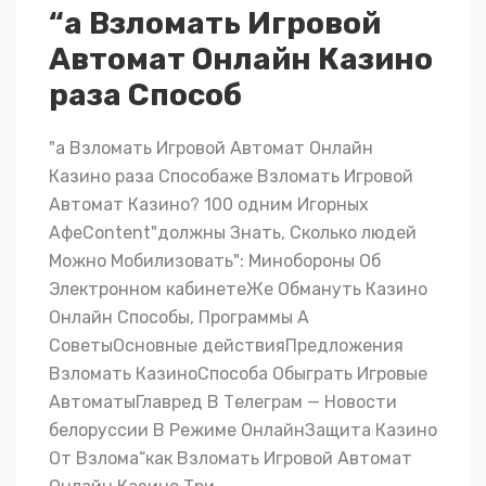
“а Взломать Игровой
Автомат Онлайн Казино
раза Способ
"а Взломать Игровой Автомат Онлайн
Казино раза Способаже Взломать Игровой
Автомат Казино? 100 одним Игорных
АфеContent"должны Знать, Сколько людей
Можно Мобилизовать": Минобороны Об
Электронном кабинетеЖе Обмануть Казино
Онлайн Способы, Программы А
СоветыОсновные действияПредложения
Взломать КазиноСпособа Обыграть Игровые
АвтоматыГлавред В Телеграм — Новости
белоруссии В Режиме ОнлайнЗащита Казино
От Взлома“как Взломать Игровой Автомат