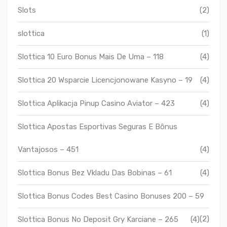
Slots
(2)
slottica
(1)
Slottica 10 Euro Bonus Mais De Uma – 118
(4)
Slottica 20 Wsparcie Licencjonowane Kasyno – 19
(4)
Slottica Aplikacja Pinup Casino Aviator – 423
(4)
Slottica Apostas Esportivas Seguras E Bônus
Vantajosos – 451
(4)
Slottica Bonus Bez Vkladu Das Bobinas – 61
(4)
Slottica Bonus Codes Best Casino Bonuses 200 – 59
(2)
Slottica Bonus No Deposit Gry Karciane – 265
(4)