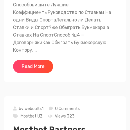
Способовищите Лучшие
КоэффициентыРуководство по Ставкам На
одни Виды СпортаЛегально ли Делать
Ставки и Спорт?же Обыграть Букмекера а
Ставках На СпортСпособ №4 —
ДоговорнякиКак Обыграть Букмекерскую
Контору,...
Read More
by
webcults1
0 Comments
Mostbet UZ
Views 323
Mostbet Partners